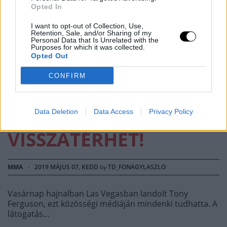
Opted In
I want to opt-out of Collection, Use,
Retention, Sale, and/or Sharing of my
MENEDZSMENTVÁLTÁS
Personal Data that Is Unrelated with the
Purposes for which it was collected.
Opted Out
UTÁN TÁRGYALÁS,
CONFIRM
VEGASBAN JÁRT TONY
FERGUSON, ELVILEG
Data Deletion
Data Access
Privacy Policy
VISSZATÉRHET!
MMA
·
2019 MÁJUS 07, KEDD
by
TD_FONAGYLASZLO
Vasárnap hajnalban Las Vegasban landolt Tony
Ferguson, ezt közösségi médiáján mindenki tudhatta. A
látogatás…