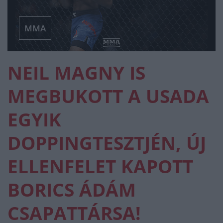
MMA
NEIL MAGNY IS
MEGBUKOTT A USADA
EGYIK
DOPPINGTESZTJÉN, ÚJ
ELLENFELET KAPOTT
BORICS ÁDÁM
CSAPATTÁRSA!