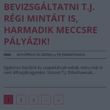
BEVIZSGÁLTATNI T.J.
RÉGI MINTÁIT IS,
HARMADIK MECCSRE
PÁLYÁZIK!
MMA
·
2019 ÁPRILIS 10, SZERDA
by
TD_FONAGYLASZLO
Egykoron barátok és csapattársak voltak, mára már ki
nem állhatják egymást. Viszont T.J. Dillashawnak…
1
2
3
›
»