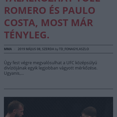
ROMERO ÉS PAULO
COSTA, MOST MÁR
TÉNYLEG.
MMA
·
2019 MÁJUS 08, SZERDA
by
TD_FONAGYLASZLO
Úgy fest végre megvalósulhat a UFC középsúlyú
divíziójának egyik legjobban vágyott mérkőzése.
Ugyanis,…