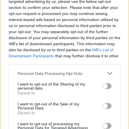
targeted advertising by us, please use the below opt-out
section to confirm your selection. Please note that after your
MMA
·
2019 MÁJUS 07, KEDD
by
TD_FONAGYLASZLO
opt-out request is processed you may continue seeing
interest-based ads based on personal information utilized by
Daniel Cormier pár napja tért vissza a hírek
us or personal information disclosed to third parties prior to
vérkeringésébe azzal, hogy visszavágót ad Stipe
your opt-out. You may separately opt-out of the further
Miocicnak.…
disclosure of your personal information by third parties on the
IAB’s list of downstream participants. This information may
also be disclosed by us to third parties on the
IAB’s List of
Downstream Participants
that may further disclose it to other
third parties.
Personal Data Processing Opt Outs
I want to opt-out of the Sharing of my
personal data.
Opted In
I want to opt-out of the Sale of my
Personal Data.
Opted In
I want to opt-out of processing my
MMA
Personal Data for Targeted Advertising.