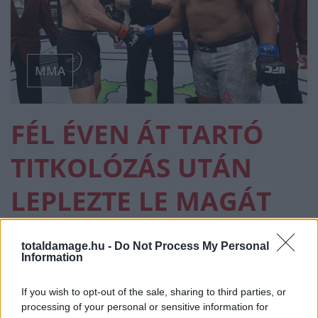
MMA
FÉL ÉVEN ÁT TARTÓ
TITKOLÓZÁS UTÁN
LEPLEZTE LE MAGÁT
DANIEL CORMIER,
totaldamage.hu -
Do Not Process My Personal
MEG KELLETT MŰTENI
Information
DECEMBERBEN!
If you wish to opt-out of the sale, sharing to third parties, or
processing of your personal or sensitive information for