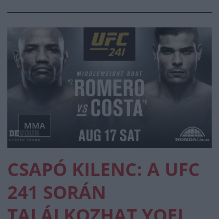
MMA
CSAPÓ KILENC: A UFC
241 SORÁN
TALÁLKOZHAT YOEL