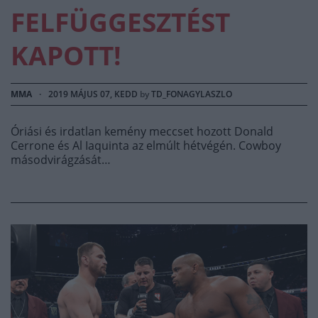
FELFÜGGESZTÉST
KAPOTT!
MMA
·
2019 MÁJUS 07, KEDD
by
TD_FONAGYLASZLO
Óriási és irdatlan kemény meccset hozott Donald
Cerrone és Al Iaquinta az elmúlt hétvégén. Cowboy
másodvirágzását…