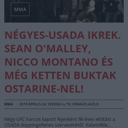
MMA
NÉGYES-USADA IKREK.
SEAN O'MALLEY,
NICCO MONTANO ÉS
MÉG KETTEN BUKTAK
OSTARINE-NEL!
MMA
·
2019 ÁPRILIS 24, SZERDA
by
TD_FONAGYLASZLO
Négy UFC harcos kapott fejenként fél éves eltiltást a
USADA doppingellenes szervezetétől. Valamiféle…