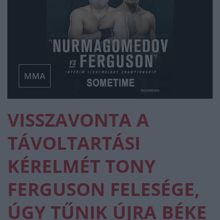
MMA
VISSZAVONTA A
TÁVOLTARTÁSI
KÉRELMÉT TONY
FERGUSON FELESÉGE,
ÚGY TŰNIK ÚJRA BÉKE