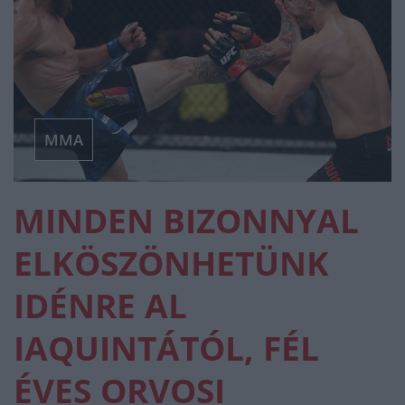
MMA
MINDEN BIZONNYAL
ELKÖSZÖNHETÜNK
IDÉNRE AL
IAQUINTÁTÓL, FÉL
ÉVES ORVOSI