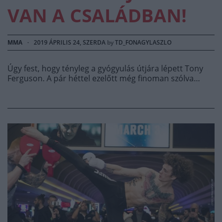
VAN A CSALÁDBAN!
MMA
·
2019 ÁPRILIS 24, SZERDA
by
TD_FONAGYLASZLO
Úgy fest, hogy tényleg a gyógyulás útjára lépett Tony
Ferguson. A pár héttel ezelőtt még finoman szólva…