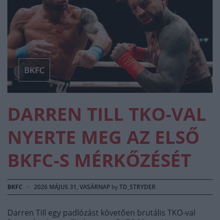
BKFC
DARREN TILL TKO-VAL
NYERTE MEG AZ ELSŐ
BKFC-S MÉRKŐZÉSÉT
BKFC
·
2026 MÁJUS 31, VASÁRNAP
by
TD_STRYDER
Darren Till egy padlózást követően brutális TKO-val