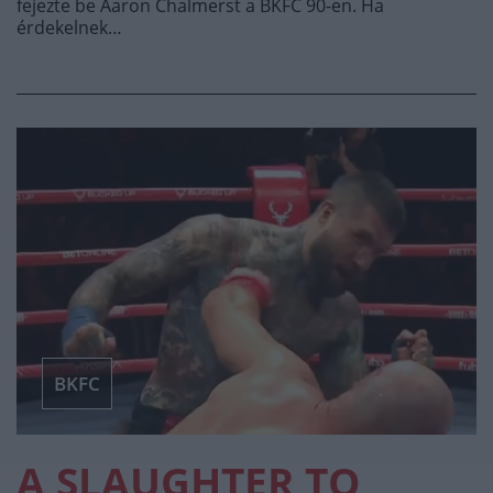
fejezte be Aaron Chalmerst a BKFC 90-en. Ha
érdekelnek…
BKFC
A SLAUGHTER TO