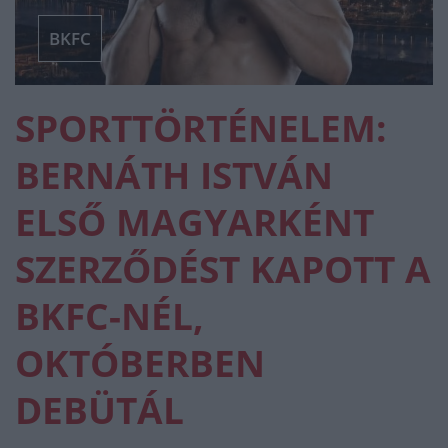
BKFC
SPORTTÖRTÉNELEM:
BERNÁTH ISTVÁN
ELSŐ MAGYARKÉNT
SZERZŐDÉST KAPOTT A
BKFC-NÉL,
OKTÓBERBEN
DEBÜTÁL