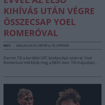
KIHÍVÁS UTÁN VÉGRE
ÖSSZECSAP YOEL
ROMERÓVAL
BKFC
·
2026 JÚLIUS 27, HÉTFŐ
by
TD_STRYDER
Darren Till a korábbi UFC középsúlyú sztárral, Yoel
Romeróval mérkőzik meg a BKFC-ben. Till májusban…