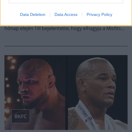
BKFC
·
2026 ÁPRILIS 22, SZERDA
by
TD_STRYDER
Data Deletion
Data Access
Privacy Policy
Darren Till hamarosan bemutatkozik a BKFC-ben. A
hónap elején Till bejelentette, hogy elhagyja a Misfits…
BKFC