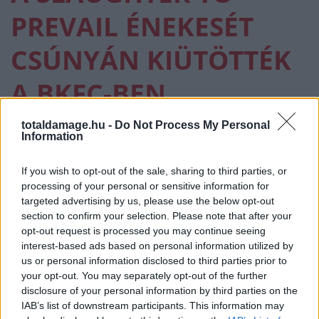
PREVAIL ÉNEKESÉT
CSÚNYÁN KIÜTÖTTÉK
A BKFC-BEN
totaldamage.hu -
Do Not Process My Personal
BKFC
·
2026 MÁJUS 07, CSÜTÖRTÖK
by
TD_STRYDER
Information
Alex Terrible többször is padlóra került, majd kiütéssel
If you wish to opt-out of the sale, sharing to third parties, or
kikapott a BKFC-ben – órákkal a koncertje után.…
processing of your personal or sensitive information for
targeted advertising by us, please use the below opt-out
section to confirm your selection. Please note that after your
opt-out request is processed you may continue seeing
interest-based ads based on personal information utilized by
us or personal information disclosed to third parties prior to
your opt-out. You may separately opt-out of the further
disclosure of your personal information by third parties on the
IAB’s list of downstream participants. This information may