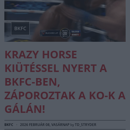
BKFC
KRAZY HORSE
KIÜTÉSSEL NYERT A
BKFC-BEN,
ZÁPOROZTAK A KO-K A
GÁLÁN!
BKFC
·
2026 FEBRUÁR 08, VASÁRNAP
by
TD_STRYDER