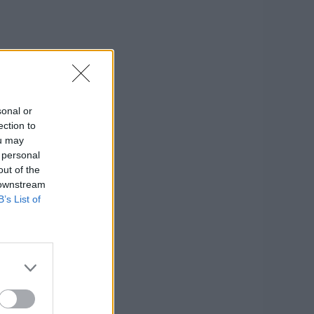
sonal or
ection to
ou may
 personal
out of the
 downstream
B’s List of