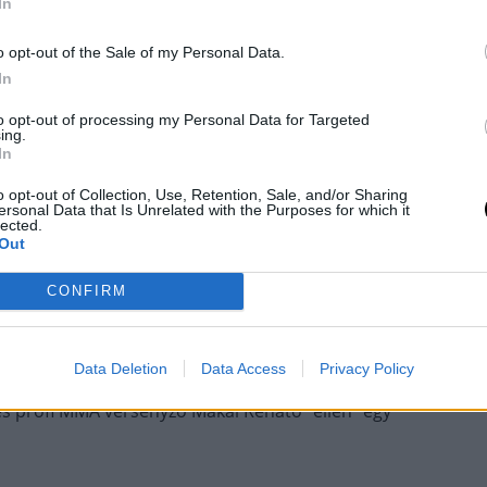
In
o opt-out of the Sale of my Personal Data.
In
NYI NORBERT
to opt-out of processing my Personal Data for Targeted
ing.
In
 RENÁTÓVAL
o opt-out of Collection, Use, Retention, Sale, and/or Sharing
ersonal Data that Is Unrelated with the Purposes for which it
lected.
Out
CONFIRM
iai bajnok birkózó, kick-box Európa-és világbajnok,
k) a magyar pankrátorokkal a HCW (Hungarian
Data Deletion
Data Access
Privacy Policy
gyüttműködésbe, és mint pankrátor lép majd a
s profi MMA versenyző Makai Renátó "ellen "egy