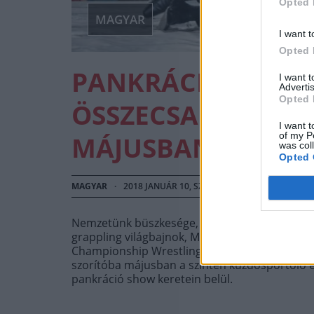
Opted 
MAGYAR
I want t
Opted 
PANKRÁCIÓ: NÖVÉ
I want 
Advertis
Opted 
ÖSSZECSAP MAKAI
I want t
of my P
MÁJUSBAN
was col
Opted 
MAGYAR
·
2018 JANUÁR 10, SZERDA
by
TD_STRYDER
Nemzetünk büszkesége, Növényi Norbert (olimp
grappling világbajnok, MMA profi világbajno
Championship Wrestling)-vel kezdett közös e
szorítóba májusban a szintén küzdősportoló é
pankráció show keretein belül.