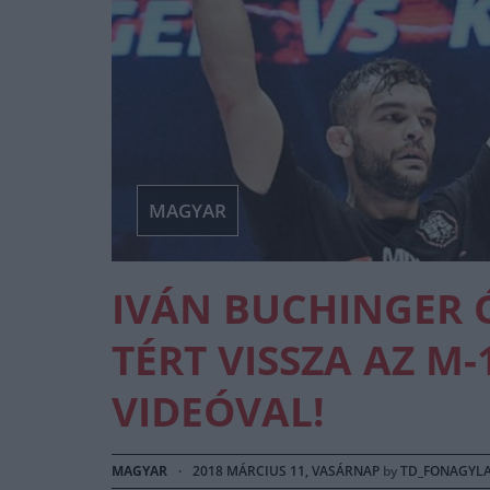
MAGYAR
IVÁN BUCHINGER 
TÉRT VISSZA AZ M-
VIDEÓVAL!
MAGYAR
·
2018 MÁRCIUS 11, VASÁRNAP
by
TD_FONAGYL