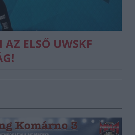
 AZ ELSŐ UWSKF
ÁG!