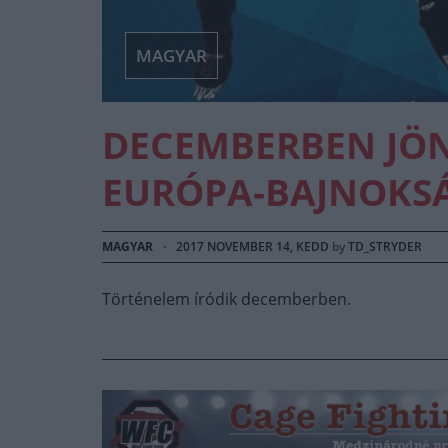
MAGYAR
DECEMBERBEN JÖN
EURÓPA-BAJNOKS
MAGYAR
·
2017 NOVEMBER 14, KEDD
by
TD_STRYDER
Történelem íródik decemberben.