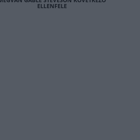
MEGVAN GABLE STEVESON KÖVETKEZŐ
ELLENFELE