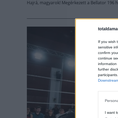
Hajrá, magyarok! Megérkezett a Bellator 196 hi
totaldama
If you wish 
sensitive in
confirm you
continue se
information 
further disc
participants
Downstream 
Persona
I want t