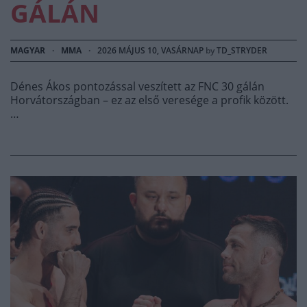
GÁLÁN
MAGYAR
·
MMA
·
2026 MÁJUS 10, VASÁRNAP
by
TD_STRYDER
Dénes Ákos pontozással veszített az FNC 30 gálán
Horvátországban – ez az első veresége a profik között.
…