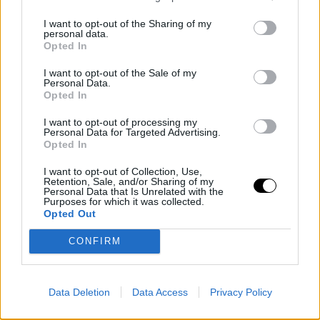
I want to opt-out of the Sharing of my
personal data.
Opted In
I want to opt-out of the Sale of my
Personal Data.
MAGYAR
MMA
Opted In
I want to opt-out of processing my
Personal Data for Targeted Advertising.
NÖVÉNYI NORBI
Opted In
I want to opt-out of Collection, Use,
LESÉRÜLT,
Retention, Sale, and/or Sharing of my
Personal Data that Is Unrelated with the
Purposes for which it was collected.
ELHALASZTOTTÁK A
Opted Out
CONFIRM
HEXAGONE-OS
MECCSÉT
Data Deletion
Data Access
Privacy Policy