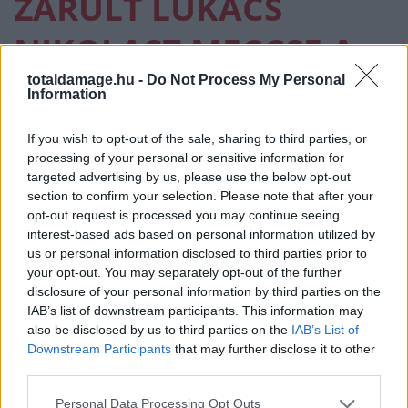
ZÁRULT LUKÁCS
NIKOLASZ MECCSE A
COMBATX-BEN
totaldamage.hu -
Do Not Process My Personal
Information
If you wish to opt-out of the sale, sharing to third parties, or
MAGYAR
·
MMA
·
2026 JÚNIUS 06, SZOMBAT
by
TD_STRYDER
processing of your personal or sensitive information for
targeted advertising by us, please use the below opt-out
Lukács Nikolasz meccse egy, a küzdősportokban
section to confirm your selection. Please note that after your
nagyon ritka eredménnyel zárult a CombatX budapesti
opt-out request is processed you may continue seeing
gáláján.…
interest-based ads based on personal information utilized by
us or personal information disclosed to third parties prior to
your opt-out. You may separately opt-out of the further
disclosure of your personal information by third parties on the
IAB’s list of downstream participants. This information may
also be disclosed by us to third parties on the
IAB’s List of
Downstream Participants
that may further disclose it to other
third parties.
Personal Data Processing Opt Outs