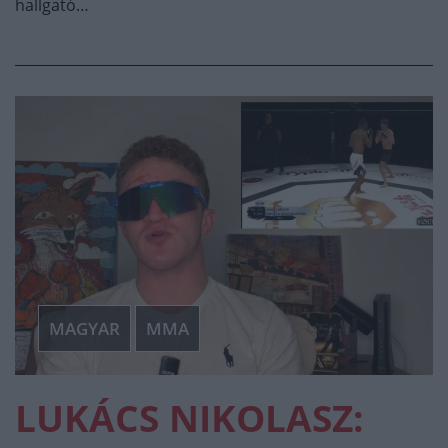
hallgató…
MAGYAR
MMA
LUKÁCS NIKOLASZ: