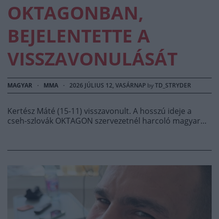
OKTAGONBAN,
BEJELENTETTE A
VISSZAVONULÁSÁT
MAGYAR
·
MMA
·
2026 JÚLIUS 12, VASÁRNAP
by
TD_STRYDER
Kertész Máté (15-11) visszavonult. A hosszú ideje a
cseh-szlovák OKTAGON szervezetnél harcoló magyar…