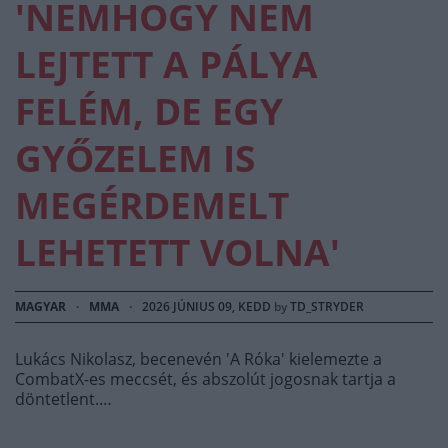
'NEMHOGY NEM
LEJTETT A PÁLYA
FELÉM, DE EGY
GYŐZELEM IS
MEGÉRDEMELT
LEHETETT VOLNA'
MAGYAR
·
MMA
·
2026 JÚNIUS 09, KEDD
by
TD_STRYDER
Lukács Nikolasz, becenevén 'A Róka' kielemezte a
CombatX-es meccsét, és abszolút jogosnak tartja a
döntetlent.…