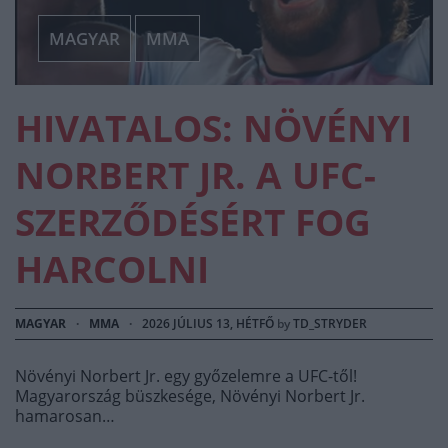
MAGYAR
MMA
HIVATALOS: NÖVÉNYI
NORBERT JR. A UFC-
SZERZŐDÉSÉRT FOG
HARCOLNI
MAGYAR
·
MMA
·
2026 JÚLIUS 13, HÉTFŐ
by
TD_STRYDER
Növényi Norbert Jr. egy győzelemre a UFC-től!
Magyarország büszkesége, Növényi Norbert Jr.
hamarosan…