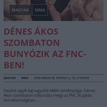
MAGYAR
MMA
DÉNES ÁKOS
SZOMBATON
BUNYÓZIK AZ FNC-
BEN!
MAGYAR
·
MMA
·
2026 MÁJUS 08, PÉNTEK
by
TD_STRYDER
Hazánk egyik legnagyobb MMA reménysége, Dénes
Ákos szombaton háborúba megy az FNC 30 gálán,
Horvátországban.…