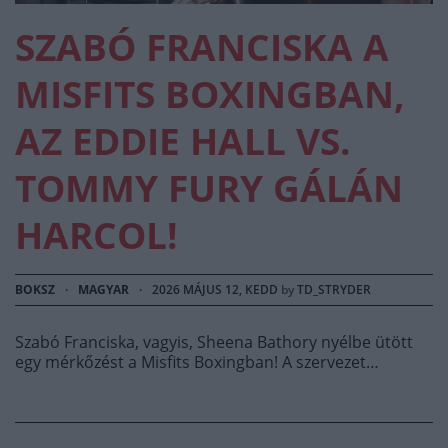
SZABÓ FRANCISKA A
MISFITS BOXINGBAN,
AZ EDDIE HALL VS.
TOMMY FURY GÁLÁN
HARCOL!
BOKSZ
·
MAGYAR
·
2026 MÁJUS 12, KEDD
by
TD_STRYDER
Szabó Franciska, vagyis, Sheena Bathory nyélbe ütött
egy mérkőzést a Misfits Boxingban! A szervezet…