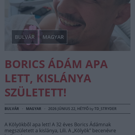
BULVÁR
MAGYAR
BORICS ÁDÁM APA
LETT, KISLÁNYA
SZÜLETETT!
BULVÁR
·
MAGYAR
·
2026 JÚNIUS 22, HÉTFŐ
by
TD_STRYDER
A Kölyökből apa lett! A 32 éves Borics Ádámnak
megszületett a kislánya, Lili. A „Kölyök" becenévre