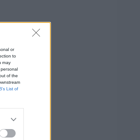
sonal or
ection to
ou may
 personal
out of the
 downstream
B’s List of