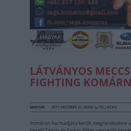
MAGYAR
LÁTVÁNYOS MECCS
FIGHTING KOMÁRN
MAGYAR
·
2017 OKTÓBER 31, KEDD
by
TD_LACKO
Immáron harmadjára került megrendezésre a
Veselý Tamás és Farkas Péter szervezők kem