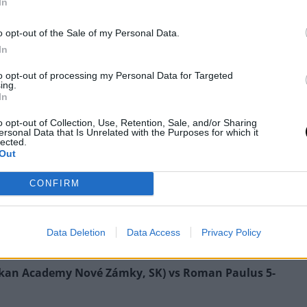
In
o opt-out of the Sale of my Personal Data.
ükség, milyen típusú küzdelem kell az embereknek és
In
s a gong után eléggé agresszívan, ellenállást nem
to opt-out of processing my Personal Data for Targeted
is egy szép kéz kombinációval, amire Bacsfainak
ing.
s ennek köszönhetően Trnkoczi elkezdett hátrálni.
In
 és küldte padlóra Trnkoczit majd pár ütéses ground
o opt-out of Collection, Use, Retention, Sale, and/or Sharing
tette az est első mérkőzését. Ezzel a teljesítménnyel
ersonal Data that Is Unrelated with the Purposes for which it
lected.
Out
und
CONFIRM
Data Deletion
Data Access
Privacy Policy
ikan Academy Nové Zámky, SK) vs Roman Paulus 5-