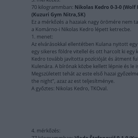
70 kilogrammban:
Nikolas Kedro 0-3-0 (Wolf
(Kuzuri Gym Nitra,SK)
Ez a mérkőzés a hazaiak nagy örömére nem ta
a Komárno-i Nikolas Kedro lépett ketrecbe.
1. menet:
Az elvárásokkal ellentétben Kulana nyitott egy
egy sikeres földre vitellel és ott harcolt ki eg
Kedro tovább javította pozícióját és átment f
Kulenára. A bírónak közbe kellett lépnie és le 
Megszületett tehát az este első hazai győzelm
the night”, azaz az est teljesítménye.
A győztes: Nikolas Kedro, TKOval.
4. mérkőzés: