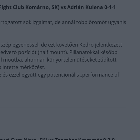
 Fight Club Komárno, SK) vs Adrián Kulena 0-1-1
rtogatott sok izgalmat, de annál több örömöt ugyanis
 szép egyenessel, de ezt követően Kedro jelentkezett
y kedvező pozíciót (half mount). Pillanatokkal később
ull moutba, ahonnan könyörtelen ütéseket zúdított
is intette mérkőzést.
e és ezzel együtt egy potencionális „performance of