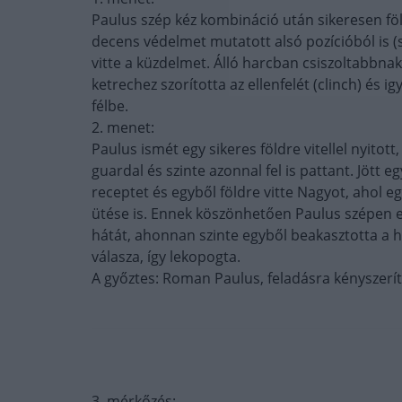
Paulus szép kéz kombináció után sikeresen földr
decens védelmet mutatott alsó pozícióból is (s
vitte a küzdelmet. Álló harcban csiszoltabbnak
ketrechez szorította az ellenfelét (clinch) és ig
félbe.
2. menet:
Paulus ismét egy sikeres földre vitellel nyitot
guardal és szinte azonnal fel is pattant. Jött e
receptet és egyből földre vitte Nagyot, ahol e
ütése is. Ennek köszönhetően Paulus szépen e
hátát, ahonnan szinte egyből beakasztotta a h
válasza, így lekopogta.
A győztes: Roman Paulus, feladásra kényszerít
3. mérkőzés: