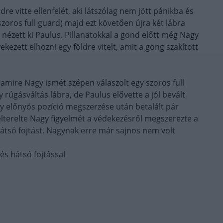
e vitte ellenfelét, aki látszólag nem jött pánikba és
zoros full guard) majd ezt követően újra két lábra
 nézett ki Paulus. Pillanatokkal a gond előtt még Nagy
yekezett elhozni egy földre vitelt, amit a gong szakított
t, amire Nagy ismét szépen válaszolt egy szoros full
gy rúgásváltás lábra, de Paulus elővette a jól bevált
gy előnyös pozíció megszerzése után betalált pár
lterelte Nagy figyelmét a védekezésről megszerezte a
átsó fojtást. Nagynak erre már sajnos nem volt
és hátsó fojtással