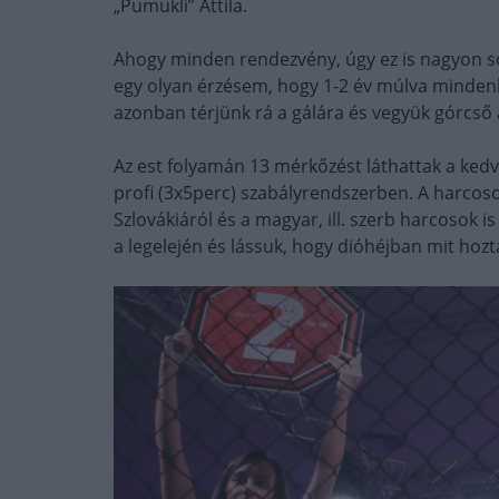
„Pumukli” Attila.
Ahogy minden rendezvény, úgy ez is nagyon so
egy olyan érzésem, hogy 1-2 év múlva mindenki
azonban térjünk rá a gálára és vegyük górcső al
Az est folyamán 13 mérkőzést láthattak a kedv
profi (3x5perc) szabályrendszerben. A harcos
Szlovákiáról és a magyar, ill. szerb harcosok 
a legelején és lássuk, hogy dióhéjban mit hoz