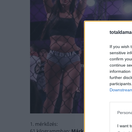
totaldama
If you wish 
sensitive in
confirm you
continue se
information 
further disc
participants
Downstream 
Persona
1. mérkőzés:
I want t
61 kilogrammban:
Márk Bacsfai 1-0-0 (EFC G