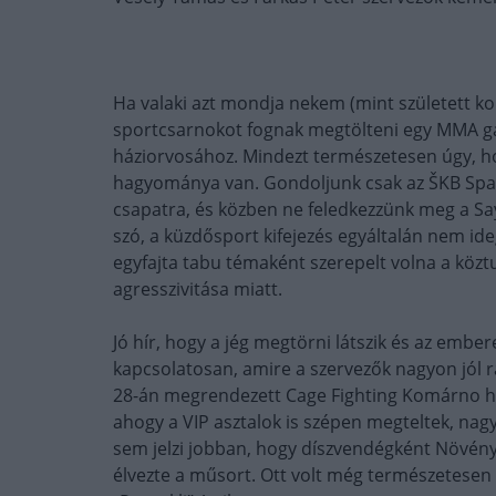
Ha valaki azt mondja nekem (mint született ko
sportcsarnokot fognak megtölteni egy MMA gál
háziorvosához. Mindezt természetesen úgy, 
hagyománya van. Gondoljunk csak az ŠKB Spa
csapatra, és közben ne feledkezzünk meg a Sa
szó, a küzdősport kifejezés egyáltalán nem i
egyfajta tabu témaként szerepelt volna a köztu
agresszivitása miatt.
Jó hír, hogy a jég megtörni látszik és az emb
kapcsolatosan, amire a szervezők nagyon jól r
28-án megrendezett Cage Fighting Komárno har
ahogy a VIP asztalok is szépen megteltek, n
sem jelzi jobban, hogy díszvendégként Növényi 
élvezte a műsort. Ott volt még természetesen