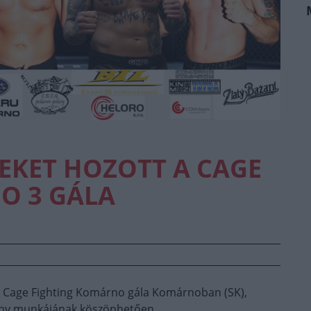
EKET HOZOTT A CAGE
O 3 GÁLA
 Cage Fighting Komárno gála Komárnoban (SK),
ény munkájának köszönhetően.