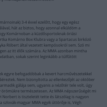
márnoinak) 3-4 évvel ezelőtt, hogy egy egész
ával, hát az biztos, hogy azonnal elküldöm a
hogy Komárnoban a küzdősportoknak óriási
rtka Komárno Box Klubra vagy a Spartacus birkózó
yka Róbert által vezetett kempósokról sem. Szó mi
degen az itt élők számára. Az MMA azonban mintha
datban, sokak szerint leginkább a túlfűtött
erek egyre befogadóbbak a kevert harcművészetekkel
áéreztek. Nem bizonyította az ellenkezőjét az október
madik gálája sem, ugyanis a nézőtér tele volt, úgy
agy örömükre természetesen. Az MMA népszerűségét mi
Norbert is tiszteletét tette és látszólag is nagyon
 a szlovák-magyar MMA egyik úttörője is, Végh