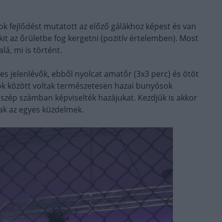
k fejlődést mutatott az előző gálákhoz képest és van
t az őrületbe fog kergetni (pozitív értelemben). Most
á, mi is történt.
es jelenlévők, ebből nyolcat amatőr (3x3 perc) és ötöt
ok között voltak természetesen hazai bunyósok
is szép számban képviselték hazájukat. Kezdjük is akkor
tak az egyes küzdelmek.