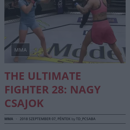
MMA
THE ULTIMATE
FIGHTER 28: NAGY
CSAJOK
MMA
·
2018 SZEPTEMBER 07, PÉNTEK
by
TD_PCSABA