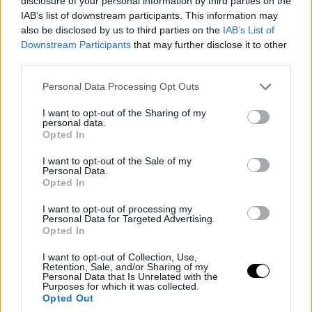
disclosure of your personal information by third parties on the
IAB’s list of downstream participants. This information may
Utolsó epizód a negyeddöntőből!
also be disclosed by us to third parties on the
IAB’s List of
Downstream Participants
that may further disclose it to other
third parties.
Personal Data Processing Opt Outs
I want to opt-out of the Sharing of my
personal data.
Opted In
I want to opt-out of the Sale of my
Personal Data.
Opted In
I want to opt-out of processing my
Personal Data for Targeted Advertising.
Opted In
MMA
I want to opt-out of Collection, Use,
Retention, Sale, and/or Sharing of my
Personal Data that Is Unrelated with the
Purposes for which it was collected.
BEFUTOTT AZ
Opted Out