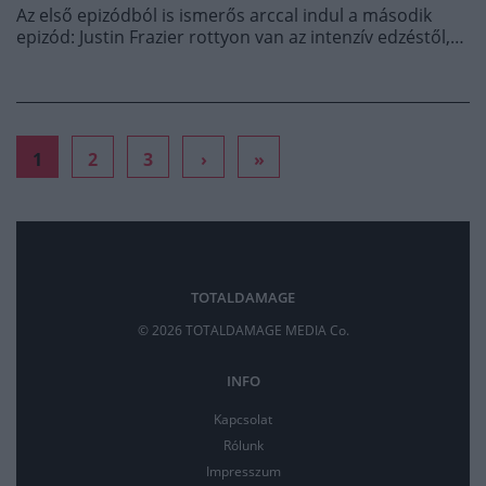
Az első epizódból is ismerős arccal indul a második
epizód: Justin Frazier rottyon van az intenzív edzéstől,…
1
2
3
›
»
TOTALDAMAGE
© 2026 TOTALDAMAGE MEDIA Co.
INFO
Kapcsolat
Rólunk
Impresszum