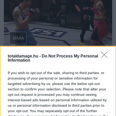
MMA
totaldamage.hu -
Do Not Process My Personal
THE ULTIMATE
Information
FIGHTER 28: LARISSA
If you wish to opt-out of the sale, sharing to third parties, or
processing of your personal or sensitive information for
PACHECO VS MACY
targeted advertising by us, please use the below opt-out
section to confirm your selection. Please note that after your
CHIASSON
opt-out request is processed you may continue seeing
interest-based ads based on personal information utilized by
us or personal information disclosed to third parties prior to
your opt-out. You may separately opt-out of the further
MMA
·
2018 NOVEMBER 05, HÉTFŐ
by
TD_PCSABA