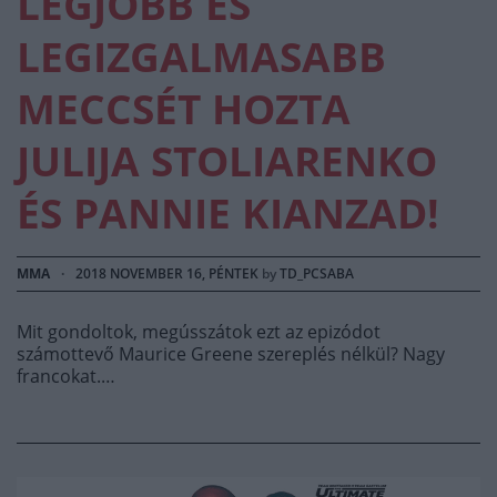
LEGJOBB ÉS
LEGIZGALMASABB
MECCSÉT HOZTA
JULIJA STOLIARENKO
ÉS PANNIE KIANZAD!
MMA
·
2018 NOVEMBER 16, PÉNTEK
by
TD_PCSABA
Mit gondoltok, megússzátok ezt az epizódot
számottevő Maurice Greene szereplés nélkül? Nagy
francokat.…