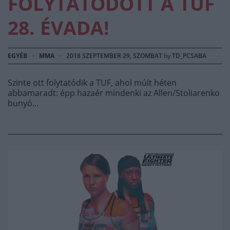
FOLYTATÓDOTT A TUF
28. ÉVADA!
EGYÉB
·
MMA
·
2018 SZEPTEMBER 29, SZOMBAT
by
TD_PCSABA
Szinte ott folytatódik a TUF, ahol múlt héten
abbamaradt: épp hazaér mindenki az Allen/Stoliarenko
bunyó…