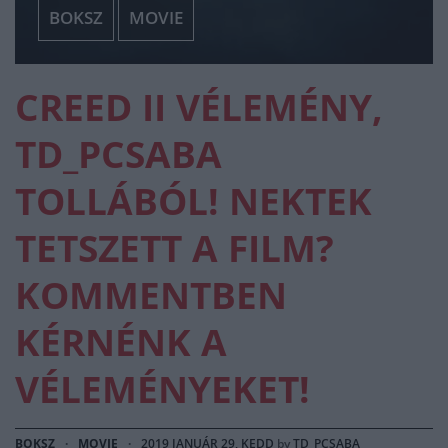
BOKSZ
MOVIE
CREED II VÉLEMÉNY,
TD_PCSABA
TOLLÁBÓL! NEKTEK
TETSZETT A FILM?
KOMMENTBEN
KÉRNÉNK A
VÉLEMÉNYEKET!
BOKSZ
·
MOVIE
·
2019 JANUÁR 29, KEDD
by
TD_PCSABA