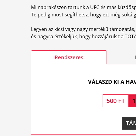
Mi naprakészen tartunk a UFC és más küzdősp
Te pedig most segíthetsz, hogy ezt még sokáig
Legyen az kicsi vagy nagy mértékű támogatás,
és nagyra értékeljük, hogy hozzájárulsz a T
Rendszeres
VÁLASZD KI A HA
500 FT
1
TÁ