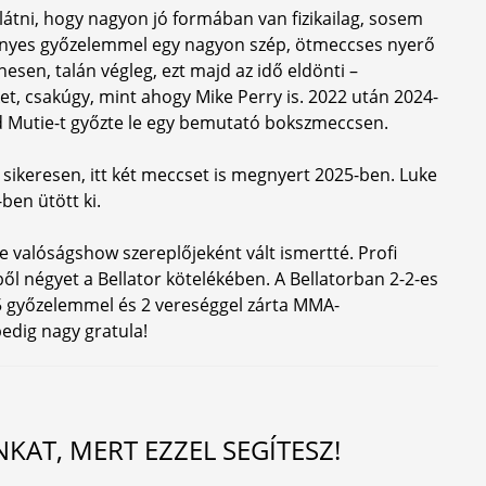
 látni, hogy nagyon jó formában van fizikailag, sosem
 fényes győzelemmel egy nagyon szép, ötmeccses nyerő
nesen, talán végleg, ezt majd az idő eldönti –
ket, csakúgy, mint ahogy Mike Perry is. 2022 után 2024-
Mutie-t győzte le egy bemutató bokszmeccsen.
 sikeresen, itt két meccset is megnyert 2025-ben. Luke
ben ütött ki.
 valóságshow szereplőjeként vált ismertté. Profi
ől négyet a Bellator kötelékében. A Bellatorban 2-2-es
5 győzelemmel és 2 vereséggel zárta MMA-
pedig nagy gratula!
AT, MERT EZZEL SEGÍTESZ!