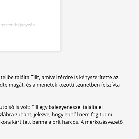
osztott bejegyzés
ibe találta Tillt, amivel térdre is kényszerítette az
edte magát, és a menetek közötti szünetben felszívta
só is volt: Till egy balegyenessel találta el
zlábra zuhant, jelezve, hogy ebből nem fog tudni
akkora kárt tett benne a brit harcos. A mérkőzésvezető