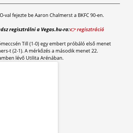
KO-val fejezte be Aaron Chalmerst a BKFC 90-en.
dsz regisztrálni a Vegas.hu-ra:
👉 regisztráció
lőmeccsén Till (1-0) egy embert próbáló első menet
mers-t (2-1). A mérkőzés a második menet 22.
amben lévő Utilita Arénában.