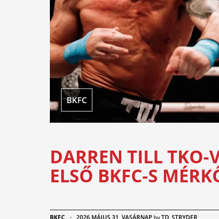
BKFC
DARREN TILL TKO-
ELSŐ BKFC-S MÉRK
BKFC
·
2026 MÁJUS 31, VASÁRNAP
by
TD_STRYDER