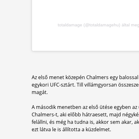
totaldamage (@totaldamagehu) által meg
Az első menet közepén Chalmers egy balossal tel
egykori UFC-sztárt. Till villámgyorsan összesz
magát.
A második menetben az első ütése egyben az utol
Chalmers-t, aki előbb hátraesett, majd négyké
felállni, és még ha tudna is, akkor sem akar, 
ezt látva le is állította a küzdelmet.