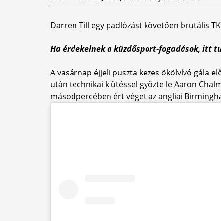
Darren Till egy padlózást követően brutális T
Ha érdekelnek a küzdősport-fogadások, itt tu
A vasárnap éjjeli puszta kezes ökölvívó gála e
után technikai kiütéssel győzte le Aaron Chal
másodpercében ért véget az angliai Birmingh