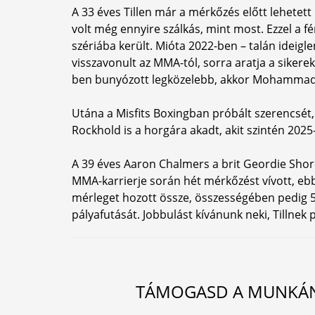
A 33 éves Tillen már a mérkőzés előtt lehetett
volt még ennyire szálkás, mint most. Ezzel a
szériába került. Mióta 2022-ben – talán ideigle
visszavonult az MMA-tól, sorra aratja a sikere
ben bunyózott legközelebb, akkor Mohammad 
Utána a Misfits Boxingban próbált szerencsét,
Rockhold is a horgára akadt, akit szintén 2025-
A 39 éves Aaron Chalmers a brit Geordie Shore
MMA-karrierje során hét mérkőzést vívott, ebb
mérleget hozott össze, összességében pedig 
pályafutását. Jobbulást kívánunk neki, Tillnek 
TÁMOGASD A MUNKÁNK