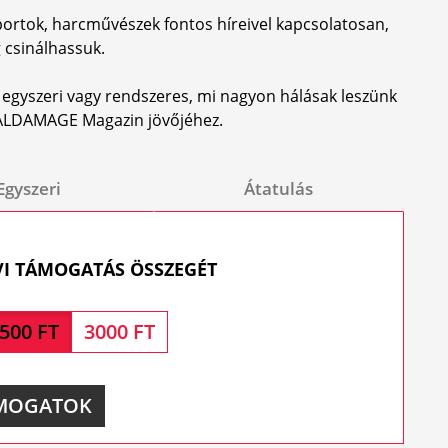
ortok, harcművészek fontos híreivel kapcsolatosan,
 csinálhassuk.
 egyszeri vagy rendszeres, mi nagyon hálásak leszünk
OTALDAMAGE Magazin jövőjéhez.
Egyszeri
Átatulás
VI TÁMOGATÁS ÖSSZEGÉT
500 FT
3000 FT
MOGATOK