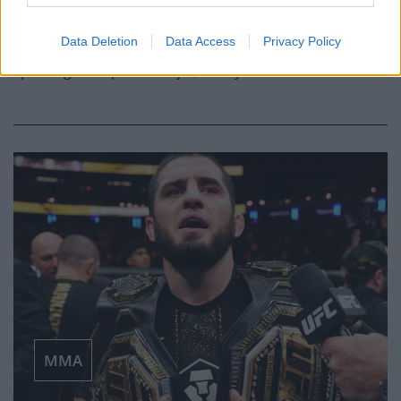
MMA
·
2026 MÁJUS 07, CSÜTÖRTÖK
by
TD_STRYDER
Data Deletion
Data Access
Privacy Policy
A Vegas.hu elindította az eddigi legnagyobb májusi
sportfogadási promócióját, amelynek keretében az…
MMA