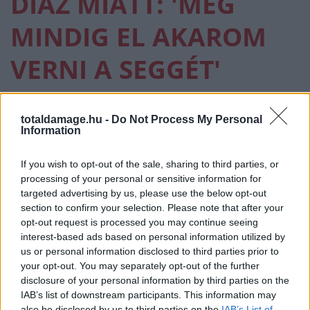
DIAZ MIATT: 'MÉG
MINDIG EL AKAROM
VERNI A SEGGÉT'
MMA
·
2026 MÁJUS 07, CSÜTÖRTÖK
by
TD_STRYDER
totaldamage.hu -
Do Not Process My Personal
Information
A visszavonult Dustin Poirier elmondta, hogy a mai
napig rosszul esik neki, hogy meghiúsult a Nate
If you wish to opt-out of the sale, sharing to third parties, or
Diazzal…
processing of your personal or sensitive information for
targeted advertising by us, please use the below opt-out
section to confirm your selection. Please note that after your
opt-out request is processed you may continue seeing
interest-based ads based on personal information utilized by
us or personal information disclosed to third parties prior to
your opt-out. You may separately opt-out of the further
disclosure of your personal information by third parties on the
IAB’s list of downstream participants. This information may
also be disclosed by us to third parties on the
IAB’s List of