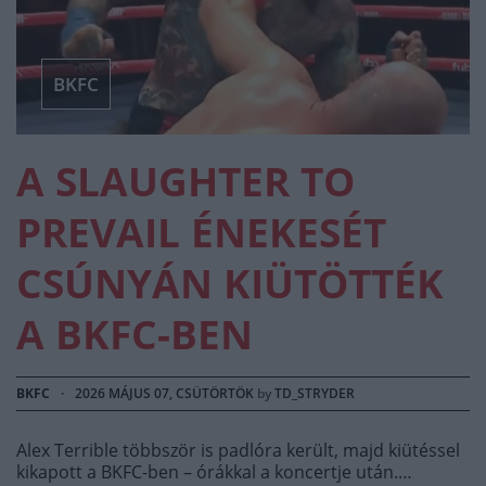
BKFC
A SLAUGHTER TO
PREVAIL ÉNEKESÉT
CSÚNYÁN KIÜTÖTTÉK
A BKFC-BEN
BKFC
·
2026 MÁJUS 07, CSÜTÖRTÖK
by
TD_STRYDER
Alex Terrible többször is padlóra került, majd kiütéssel
kikapott a BKFC-ben – órákkal a koncertje után.…