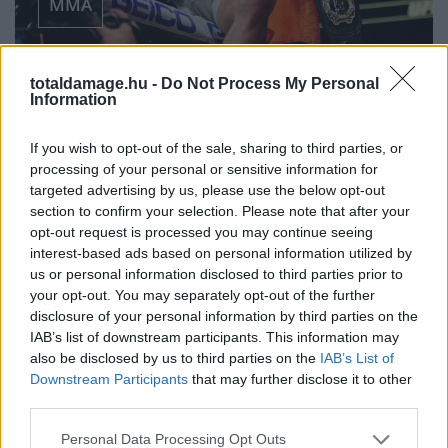
MMA
CONOR MCGREGOR
totaldamage.hu -
Do Not Process My Personal
Information
HIVATALOSAN IS
If you wish to opt-out of the sale, sharing to third parties, or
processing of your personal or sensitive information for
MINDEN IDŐK
targeted advertising by us, please use the below opt-out
section to confirm your selection. Please note that after your
LEGROSSZABB UFC
opt-out request is processed you may continue seeing
interest-based ads based on personal information utilized by
BAJNOKA
us or personal information disclosed to third parties prior to
your opt-out. You may separately opt-out of the further
disclosure of your personal information by third parties on the
MMA
·
2018 FEBRUÁR 18, VASÁRNAP
by
TD_FONAGYLASZLO
IAB’s list of downstream participants. This information may
also be disclosed by us to third parties on the
IAB’s List of
Downstream Participants
that may further disclose it to other
Sírjunk vagy nevessünk? Vagy csak mondjunk annyit:
third parties.
”fook”.
Personal Data Processing Opt Outs