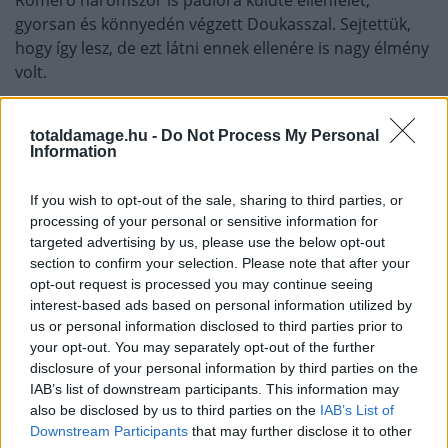
gyorsan és könnyedén végzett Doukasszal. Sejtettük,
hogy így lesz, de ezt látni ennek ellenére is nagy élmény
volt.
Romero meglehetősen ráérősen kezdett az első
totaldamage.hu -
Do Not Process My Personal
menetben, és akkor még Doukas magabiztosan állta a
Information
sarat. A második menetben azonban minden
megváltozott: Romero kezdte megtalálni a ritmust
If you wish to opt-out of the sale, sharing to third parties, or
állóharcban. Miután a bíró figyelmeztette, hogy ne
processing of your personal or sensitive information for
dobjon Superman-ütéseket, Romero tiszta bal kézzel
targeted advertising by us, please use the below opt-out
találta el Doukast, aki le is ment.
section to confirm your selection. Please note that after your
opt-out request is processed you may continue seeing
interest-based ads based on personal information utilized by
Miután nyolcat számoltak rá, Doukas felállt, a
us or personal information disclosed to third parties prior to
homlokából viszont ömlött a vér. Romero folytatta a
your opt-out. You may separately opt-out of the further
támadást, majd egy brutális felütéssel ismét a földre
disclosure of your personal information by third parties on the
küldte. Doukas újra felállt, de a menet végén Romero
IAB’s list of downstream participants. This information may
még egyszer padlóra vitte. A bíró ekkor beszüntette az
also be disclosed by us to third parties on the
IAB’s List of
egyoldalú küzdelmet.
Downstream Participants
that may further disclose it to other