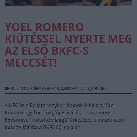
YOEL ROMERO
KIÜTÉSSEL NYERTE MEG
AZ ELSŐ BKFC-S
MECCSÉT!
BKFC
·
2025 SZEPTEMBER 13, SZOMBAT
by
TD_STRYDER
A UFC és a Bellator egykori bajnoki kihívója, Yoel
Romero egy kürt megfújásával és salsa zenére
bevonulva "kürtölte világgá" érkezését a pusztakezes
boksz világába a BKFC 80. gáláján.