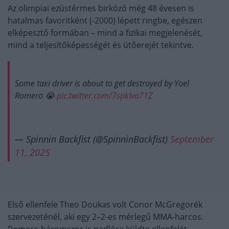
Az olimpiai ezüstérmes birkózó még 48 évesen is
hatalmas favoritként (-2000) lépett ringbe, egészen
elképesztő formában – mind a fizikai megjelenését,
mind a teljesítőképességét és ütőerejét tekintve.
Some taxi driver is about to get destroyed by Yoel
Romero 😭
pic.twitter.com/7spkIva71Z
— Spinnin Backfist (@SpinninBackfist)
September
11, 2025
Első ellenfele Theo Doukas volt Conor McGregorék
szervezeténél, aki egy 2–2-es mérlegű MMA-harcos.
Romero háromszor is padlóra küldte ellenfelét,