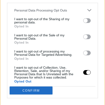
third parties.
Personal Data Processing Opt Outs
The ageless wonder Yoel Romero
pic.twitter.com/JXFDzesBzR
I want to opt-out of the Sharing of my
personal data.
Opted In
— Ariel Helwani (@arielhelwani)
September 13,
I want to opt-out of the Sale of my
2025
Personal Data.
Opted In
I want to opt-out of processing my
Personal Data for Targeted Advertising.
"Isten Katonája" korábban két Dirty Boxing bunyót is
Opted In
bevállalt, mindkettőt TKO-val nyerte meg. Legutóbb Ras
I want to opt-out of Collection, Use,
Hyltont finiselte márciusban. Ez a mostani már a
Retention, Sale, and/or Sharing of my
negyedik győzelme zsinórban, különféle küzdősport
Personal Data that Is Unrelated with the
Purposes for which it was collected.
stílusokban.
Opted Out
Romero a gála végén elmondta, hogy
nyitott arra,
CONFIRM
hogy megmérkőzzön a BKFC cirkálósúlyú bajnoki
övéért.