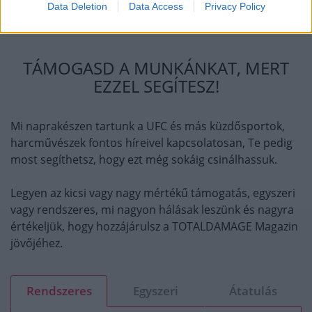
Data Deletion
Data Access
Privacy Policy
TÁMOGASD A MUNKÁNKAT, MERT
EZZEL SEGÍTESZ!
Mi naprakészen tartunk a UFC és más küzdősportok,
harcművészek fontos híreivel kapcsolatosan, Te pedig
most segíthetsz, hogy ezt még sokáig csinálhassuk.
Legyen az kicsi vagy nagy mértékű támogatás, egyszeri
vagy rendszeres, mi nagyon hálásak leszünk és nagyra
értékeljük, hogy hozzájárulsz a TOTALDAMAGE Magazin
jövőjéhez.
Rendszeres
Egyszeri
Átatulás