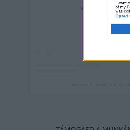
I want t
of my P
View this post on Instag
was col
Opted 
A post shared by Ben Askren (@
TÁMOGASD A MUNKÁNK