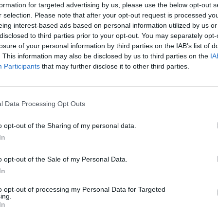
tok, a Stockdale-paradoxon: nem lesz mindig
formation for targeted advertising by us, please use the below opt-out s
lesz mindig felfelé vezető. Remélhetőleg ez csak
r selection. Please note that after your opt-out request is processed y
eing interest-based ads based on personal information utilized by us or
otthon leszek, hogy erősödjek tovább.
disclosed to third parties prior to your opt-out. You may separately opt-
losure of your personal information by third parties on the IAB’s list of
. This information may also be disclosed by us to third parties on the
IA
Participants
that may further disclose it to other third parties.
l Data Processing Opt Outs
o opt-out of the Sharing of my personal data.
In
o opt-out of the Sale of my Personal Data.
In
to opt-out of processing my Personal Data for Targeted
ing.
In