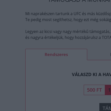
Mi naprakészen tartunk a UFC és más küzdősp
Te pedig most segíthetsz, hogy ezt még sokáig
Legyen az kicsi vagy nagy mértékű támogatás,
és nagyra értékeljük, hogy hozzájárulsz a T
Rendszeres
VÁLASZD KI A HA
500 FT
1
TÁ