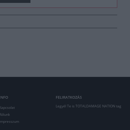
INFO
FELIRATKOZÁS
Legyél Te is TOTALDAMAGE NATION tag
Kapcsolat
Rólunk
Impresszum