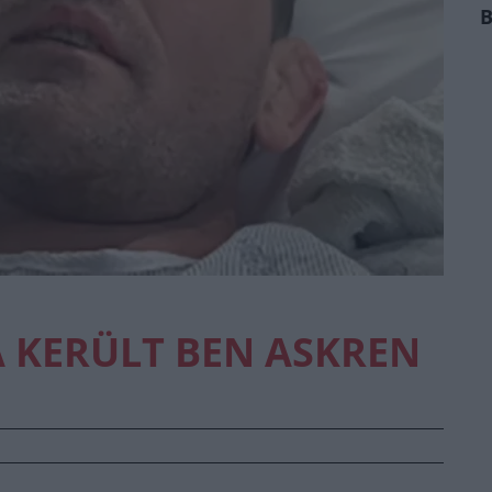
B
 KERÜLT BEN ASKREN