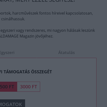
ortok, harcművészek fontos híreivel kapcsolatosan,
 csinálhassuk.
 egyszeri vagy rendszeres, mi nagyon hálásak leszünk
OTALDAMAGE Magazin jövőjéhez.
Egyszeri
Átatulás
VI TÁMOGATÁS ÖSSZEGÉT
500 FT
3000 FT
MOGATOK