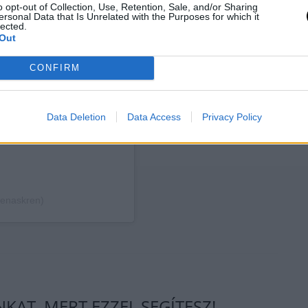
o opt-out of Collection, Use, Retention, Sale, and/or Sharing
ersonal Data that Is Unrelated with the Purposes for which it
ram
lected.
Out
CONFIRM
Data Deletion
Data Access
Privacy Policy
benaskren)
AT, MERT EZZEL SEGÍTESZ!