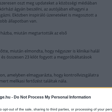
dszeresen oszt meg updateket a közösségi médiában
 kórházi ágyán beszélni, az autójában elhagyni a
ngázni. Eközben inspiráló üzeneteket is megosztott a
jobb állapotban van.
rházba, miután megtartották az első
őtte, miután elmondta, hogy négyszer is klinikai halál
t, és összesen 23 kilót fogyott a megpróbáltatások
mon, amelyben elmagyarázta, hogy kontrollvizsgálatra
ert mellkasi fertőzést találtak nála.
 már nem vagyok otthon. Ma reggel volt az első
ge.hu -
Do Not Process My Personal Information
hogy az utolsó mellkasi cső kinézett – fertőzésre
áltak néhány röntgent is, és remélhetőleg
to opt-out of the sale, sharing to third parties, or processing of your per