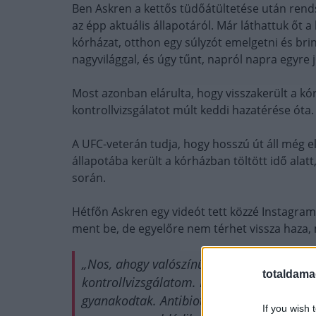
Ben Askren a kettős tüdőátültetése után ren
az épp aktuális állapotáról. Már láthattuk őt a
kórházat, otthon egy súlyzót emelgetni és bri
nagyvilággal, és úgy tűnt, napról napra egyre 
Most azonban elárulta, hogy visszakerült a kó
kontrollvizsgálatot múlt keddi hazatérése óta.
A UFC-veterán tudja, hogy hosszú út áll még el
állapotába került a kórházban töltött idő alat
során.
Hétfőn Askren egy videót tett közzé Instagra
ment be, de egyelőre nem térhet vissza haza, m
„Nos, ahogy valószínűleg látjátok, sajnos
totaldama
kontrollvizsgálatom. Nem tetszett nekik, a
gyanakodtak. Antibiotikumot kaptam, csin
If you wish 