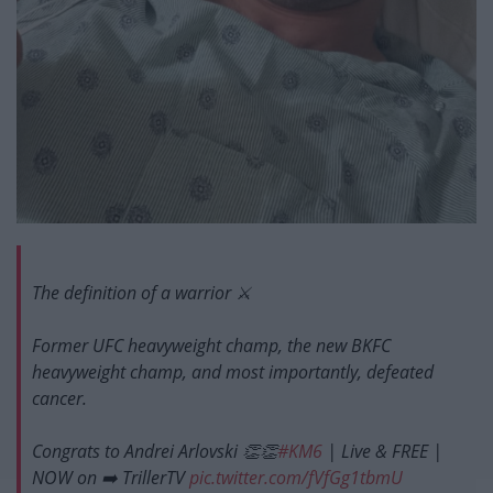
The definition of a warrior ⚔️
Former UFC heavyweight champ, the new BKFC
heavyweight champ, and most importantly, defeated
cancer.
Congrats to Andrei Arlovski 👏👏
#KM6
| Live & FREE |
NOW on ➡️ TrillerTV
pic.twitter.com/fVfGg1tbmU