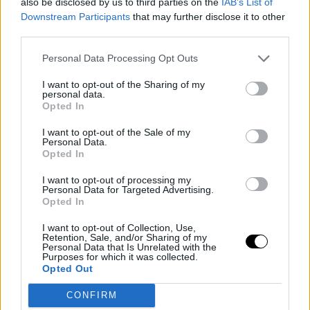
also be disclosed by us to third parties on the
IAB’s List of
Downstream Participants
that may further disclose it to other
Arlovski a második végén is majdnem kiütötte
third parties.
Rothwellt, de a kötelek megtartották a címvédőt. A
harmadik menetre Ben arca már csupa vér volt és
Personal Data Processing Opt Outs
hatalmas vágás keletkezett az arcán, így le kellett
I want to opt-out of the Sharing of my
állítani a bunyót.
personal data.
Opted In
A meccs után Andrei minden idők egyik legmotiválóbb
I want to opt-out of the Sale of my
post-fight beszédét mondta el.
Personal Data.
Opted In
„Srácok! Emberek, akik épp most küzdenek a
I want to opt-out of processing my
Personal Data for Targeted Advertising.
kibaszott rákkal. Kibaszottul ne adjátok fel! Én
Opted In
egy kibaszottul jó példa vagyok. Háromszoros rák
I want to opt-out of Collection, Use,
túlélő vagyok. Kibaszottul küzdjetek! Az élet
Retention, Sale, and/or Sharing of my
csodálatos!"
Personal Data that Is Unrelated with the
Purposes for which it was collected.
Opted Out
CONFIRM