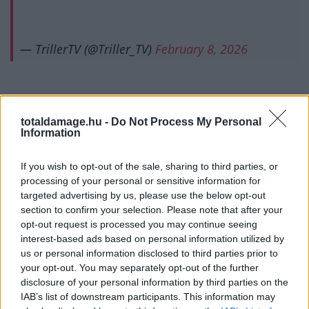
— TrillerTV (@Triller_TV)
February 8, 2026
Arlovski egy igazi klasszikus, vintage Arlovski-formát
totaldamage.hu -
Do Not Process My Personal
Information
hozott a meccsen, és gyakorlatilag úgy bedarálta és
szétszabta Rothwell arcát a BKFC KnuckleMania 6
If you wish to opt-out of the sale, sharing to third parties, or
főmeccsén, hogy a mérkőzésvezetőnek kellett
processing of your personal or sensitive information for
leállítania a bunyót a harmadik menetben 1:14-nél.
targeted advertising by us, please use the below opt-out
section to confirm your selection. Please note that after your
„The Pitbull” így egy harmadik menetes TKO-s
opt-out request is processed you may continue seeing
győzelemmel egy újabb nehézsúlyú övet hódított el,
interest-based ads based on personal information utilized by
egy teljesen domináns meccset lezárva. Gyorsabb volt,
us or personal information disclosed to third parties prior to
mint Rothwell, pontos jabekkel támadott és volt, hogy
your opt-out. You may separately opt-out of the further
disclosure of your personal information by third parties on the
annyira megingatta Rothwellt, hogy Ben csak
IAB’s list of downstream participants. This information may
tántorogni tudott.