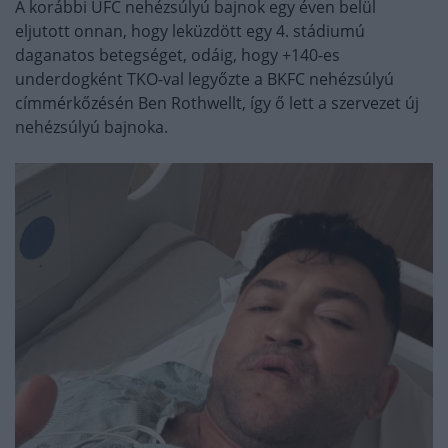
A korábbi UFC nehézsúlyú bajnok egy éven belül
eljutott onnan, hogy leküzdött egy 4. stádiumú
daganatos betegséget, odáig, hogy +140-es
underdogként TKO-val legyőzte a BKFC nehézsúlyú
címmérkőzésén Ben Rothwellt, így ő lett a szervezet új
nehézsúlyú bajnoka.