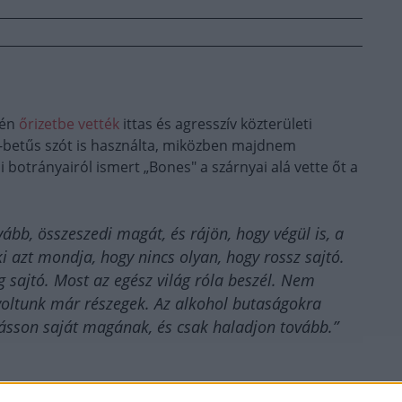
gén
őrizetbe vették
ittas és agresszív közterületi
n-betűs szót is használta, miközben majdnem
 botrányairól ismert „Bones" a szárnyai alá vette őt a
ább, összeszedi magát, és rájön, hogy végül is, a
i azt mondja, hogy nincs olyan, hogy rossz sajtó.
g sajtó. Most az egész világ róla beszél. Nem
 voltunk már részegek. Az alkohol butaságokra
ásson saját magának, és csak haladjon tovább.”