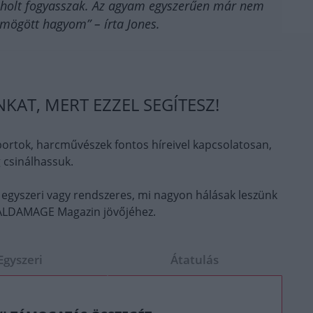
koholt fogyasszak. Az agyam egyszerűen már nem
mögött hagyom” – írta Jones.
AT, MERT EZZEL SEGÍTESZ!
ortok, harcművészek fontos híreivel kapcsolatosan,
 csinálhassuk.
 egyszeri vagy rendszeres, mi nagyon hálásak leszünk
OTALDAMAGE Magazin jövőjéhez.
Egyszeri
Átatulás