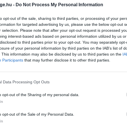
ge.hu -
Do Not Process My Personal Information
ation.
to opt-out of the sale, sharing to third parties, or processing of your per
ones said as he shared a message of support for the
formation for targeted advertising by us, please use the below opt-out s
r selection. Please note that after your opt-out request is processed y
eing interest-based ads based on personal information utilized by us or
ncouraged Poirier to forgive himself and move…
disclosed to third parties prior to your opt-out. You may separately opt-
losure of your personal information by third parties on the IAB’s list of
. This information may also be disclosed by us to third parties on the
IA
Participants
that may further disclose it to other third parties.
une 27, 2026
l Data Processing Opt Outs
o opt-out of the Sharing of my personal data.
ztosította Poirier-t. Egy bejegyzésében azt írta,
In
lis állapotáról, és a visszavonulás utáni életet a
o opt-out of the Sale of my Personal Data.
In