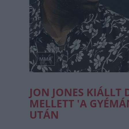
MMA
JON JONES KIÁLLT 
MELLETT 'A GYÉMÁ
UTÁN