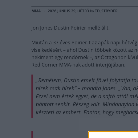
MMA
·
2026 JÚNIUS 29, HÉTFŐ
by
TD_STRYDER
Jon Jones Dustin Poirier mellé állt.
Miután a 37 éves Poirier-t az apák napi hétvé
viselkedésért – ahol Dustin többek között az 
nekiment egy rendőrnek –, az Octagonon kívüli
Red Corner MMA-nak adott interjújában.
„Remélem, Dustin emelt fővel folytatja tov
hírek csak hírek” – mondta Jones. „Van, ak
Ezzel nem értek egyet, de a sajtó attól mé
bántott senkit. Részeg volt. Mindannyian
készteti az embert. Fontos, hogy megbocs