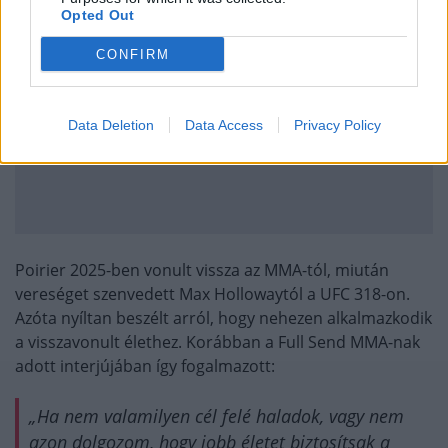
Opted Out
CONFIRM
Data Deletion
Data Access
Privacy Policy
Poirier 2025-ben vonult vissza az MMA-tól, miután
vereséget szenvedett Max Hollowaytól a UFC 318-on.
Azóta nyíltan beszélt arról, hogy nehezen alkalmazkodik
a visszavonult élethez. Korábban a Full Send MMA-nak
adott interjújában így fogalmazott:
„Ha nem valamilyen cél felé haladok, vagy nem
azon dolgozom, hogy jobb életet biztosítsak a