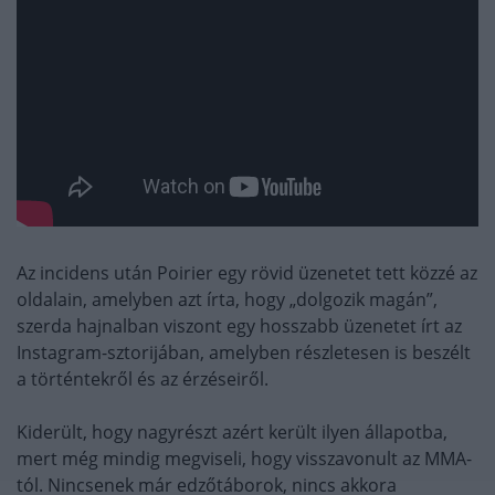
Az incidens után Poirier egy rövid üzenetet tett közzé az
oldalain, amelyben azt írta, hogy „dolgozik magán”,
szerda hajnalban viszont egy hosszabb üzenetet írt az
Instagram-sztorijában, amelyben részletesen is beszélt
a történtekről és az érzéseiről.
Kiderült, hogy nagyrészt azért került ilyen állapotba,
mert még mindig megviseli, hogy visszavonult az MMA-
tól. Nincsenek már edzőtáborok, nincs akkora