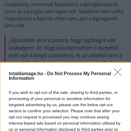
rivaldafény, nincsenek folyamatos sajtótájékoztatók,
nincs az a pörgés, ami régen volt. Ráadásul nem tudta
megszerezni a bajnoki címet sem, ami a legnagyobb
álma volt.
„Eljutottam arra a pontra, hogy segítségre van
szükségem. Az, hogy visszavonultam a bunyótól,
nem volt könnyű számomra, és az alkohol nem a
megoldás. Tönkretette az édesapám életét, és
nem fogom hagyni, hogy az enyémet is
totaldamage.hu -
Do Not Process My Personal
tönkretegye. A családom megérdemli, hogy 100
Information
százalékosan jelen legyek. Mindent megteszek
azért, hogy rendbe tegyem a gondolataimat, és
If you wish to opt-out of the sale, sharing to third parties, or
processing of your personal or sensitive information for
meghozzam a megfelelő következő lépéseket.”
targeted advertising by us, please use the below opt-out
section to confirm your selection. Please note that after your
opt-out request is processed you may continue seeing
interest-based ads based on personal information utilized by
us or personal information disclosed to third parties prior to