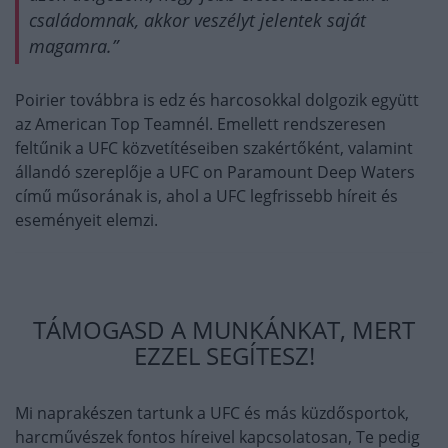
családomnak, akkor veszélyt jelentek saját
magamra.”
Poirier továbbra is edz és harcosokkal dolgozik együtt
az American Top Teamnél. Emellett rendszeresen
feltűnik a UFC közvetítéseiben szakértőként, valamint
állandó szereplője a UFC on Paramount Deep Waters
című műsorának is, ahol a UFC legfrissebb híreit és
eseményeit elemzi.
TÁMOGASD A MUNKÁNKAT, MERT
EZZEL SEGÍTESZ!
Mi naprakészen tartunk a UFC és más küzdősportok,
harcművészek fontos híreivel kapcsolatosan, Te pedig