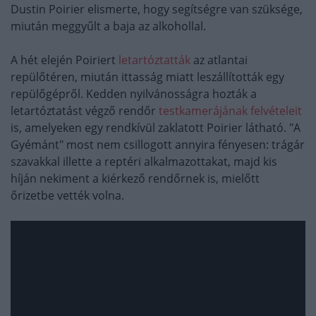
Dustin Poirier elismerte, hogy segítségre van szüksége,
miután meggyűlt a baja az alkohollal.
A hét elején Poiriert
letartóztatták
az atlantai
repülőtéren, miután ittasság miatt leszállították egy
repülőgépről. Kedden nyilvánosságra hozták a
letartóztatást végző rendőr
testkamerájának felvételeit
is, amelyeken egy rendkívül zaklatott Poirier látható. "A
Gyémánt" most nem csillogott annyira fényesen: trágár
szavakkal illette a reptéri alkalmazottakat, majd kis
híján nekiment a kiérkező rendőrnek is, mielőtt
őrizetbe vették volna.