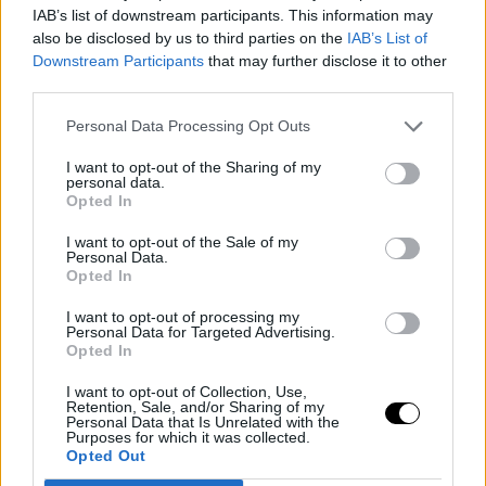
IAB’s list of downstream participants. This information may
Liddell nem kommentálta az eseményeket.
also be disclosed by us to third parties on the
IAB’s List of
Downstream Participants
that may further disclose it to other
third parties.
A UFC új tulajdonosai egy hónappal ezelőtt tömeges
elbocsátásokat eszközöltek, akkor kb. 80 dolgozótól
Personal Data Processing Opt Outs
váltak meg, többek között számos top vezetőtől.
I want to opt-out of the Sharing of my
personal data.
Opted In
I want to opt-out of the Sale of my
TÁMOGASD A MUNKÁNKAT, MERT
Personal Data.
Opted In
EZZEL SEGÍTESZ!
I want to opt-out of processing my
Personal Data for Targeted Advertising.
Opted In
Mi naprakészen tartunk a UFC és más küzdősportok,
harcművészek fontos híreivel kapcsolatosan, Te pedig
I want to opt-out of Collection, Use,
most segíthetsz, hogy ezt még sokáig csinálhassuk.
Retention, Sale, and/or Sharing of my
Personal Data that Is Unrelated with the
Purposes for which it was collected.
Legyen az kicsi vagy nagy mértékű támogatás, egyszeri
Opted Out
vagy rendszeres, mi nagyon hálásak leszünk és nagyra