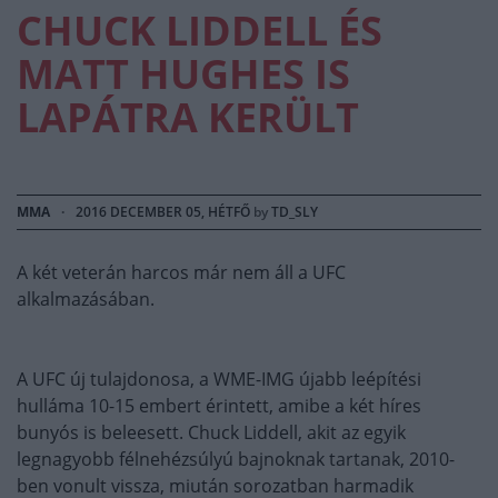
CHUCK LIDDELL ÉS
MATT HUGHES IS
LAPÁTRA KERÜLT
MMA
·
2016 DECEMBER 05, HÉTFŐ
by
TD_SLY
A két veterán harcos már nem áll a UFC
alkalmazásában.
A UFC új tulajdonosa, a WME-IMG újabb leépítési
hulláma 10-15 embert érintett, amibe a két híres
bunyós is beleesett. Chuck Liddell, akit az egyik
legnagyobb félnehézsúlyú bajnoknak tartanak, 2010-
ben vonult vissza, miután sorozatban harmadik