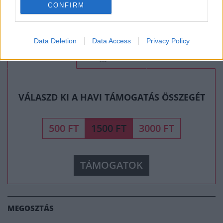
CONFIRM
értékeljük, hogy hozzájárulsz a TOTALDAMAGE Magazin
jövőjéhez.
Data Deletion
Data Access
Privacy Policy
Rendszeres
Egyszeri
Átatulás
VÁLASZD KI A HAVI TÁMOGATÁS ÖSSZEGÉT
500 FT
1500 FT
3000 FT
TÁMOGATOK
MEGOSZTÁS