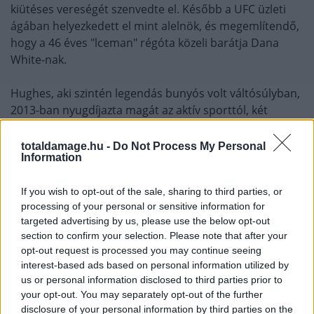
kiütéses vereségét szenvedte el. Később a UFC üzleti
ágában helyezkedett el mint alelnök, és megemlítendő,
hogy a 46 éves "lceman" régóta közeli barátja Dana
White-nak.
Hughes, aki szintén legendás bunyós volt váltósúlyban,
2013-ban nyugdíjazta magát az aktív sporttól, két
kiütéses vereség után, és egyből alelnök lett
versenyzőfejlesztés és kormányzati kapcsolatok terén.
totaldamage.hu -
Do Not Process My Personal
Information
Ő szintén jóban van Dana-val és a jelek szerint a 43 éves
bunyóst nem érintette érzékenyen menesztése, mert a
If you wish to opt-out of the sale, sharing to third parties, or
következőképpen nyilatkozott:
processing of your personal or sensitive information for
targeted advertising by us, please use the below opt-out
A UFC mindig jó volt hozzám. Változnak az idők,
section to confirm your selection. Please note that after your
és megértem, hogy ezt a döntést hozták.
opt-out request is processed you may continue seeing
Továbblépek, én is és a családom is remekül
interest-based ads based on personal information utilized by
us or personal information disclosed to third parties prior to
vagyunk. Szeretem a kalandot, és ki tudja, mi vár
your opt-out. You may separately opt-out of the further
még rám.
disclosure of your personal information by third parties on the