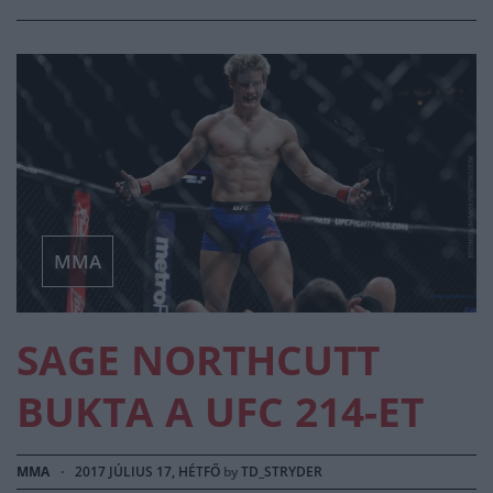
MMA
SAGE NORTHCUTT
BUKTA A UFC 214-ET
MMA
·
2017 JÚLIUS 17, HÉTFŐ
by
TD_STRYDER