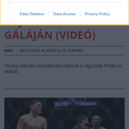
PEHELYSÚLYÚ
Data Deletion
Data Access
Privacy Policy
BAJNOKI ÖVET A DEEP
GÁLÁJÁN (VIDEÓ)
MMA
·
2017 JÚLIUS 18, KEDD
by
TD_STRYDER
Hiroto Uesako visszahozza nekünk a régi szép Pride-os
időket.