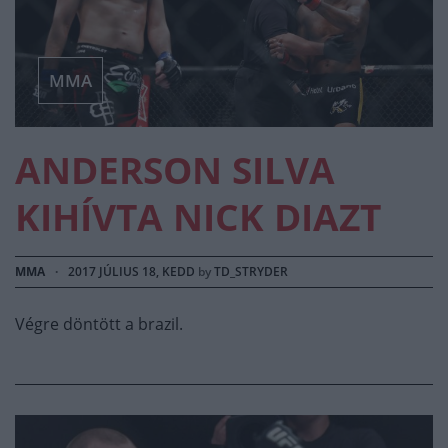
MMA
ANDERSON SILVA
KIHÍVTA NICK DIAZT
MMA
·
2017 JÚLIUS 18, KEDD
by
TD_STRYDER
Végre döntött a brazil.