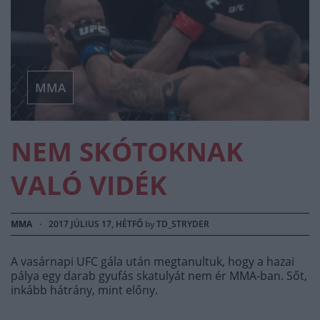
MMA
NEM SKÓTOKNAK
VALÓ VIDÉK
MMA
·
2017 JÚLIUS 17, HÉTFŐ
by
TD_STRYDER
A vasárnapi UFC gála után megtanultuk, hogy a hazai
pálya egy darab gyufás skatulyát nem ér MMA-ban. Sőt,
inkább hátrány, mint előny.