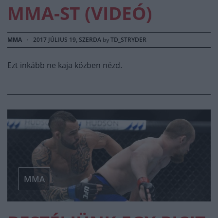
MMA-ST (VIDEÓ)
MMA
·
2017 JÚLIUS 19, SZERDA
by
TD_STRYDER
Ezt inkább ne kaja közben nézd.
MMA