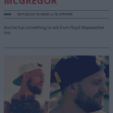
MCGREGOR
MMA
·
2017 JÚLIUS 18, KEDD
by
TD_STRYDER
And he has something to ask from Floyd Mayweather
too.