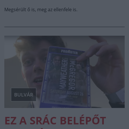
Megsérült ő is, meg az ellenfele is.
BULVÁR
EZ A SRÁC BELÉPŐT