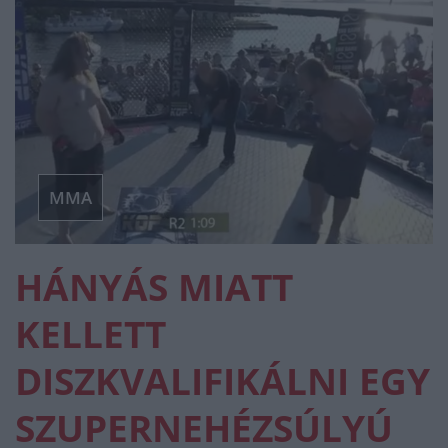
MMA
HÁNYÁS MIATT
KELLETT
DISZKVALIFIKÁLNI EGY
SZUPERNEHÉZSÚLYÚ