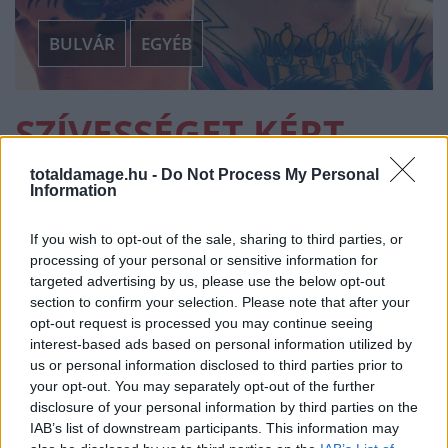
BULVÁR
EGYÉB
SZÍVESSÉGET KÉRT
CONOR
totaldamage.hu -
Do Not Process My Personal
Information
MCGREGORTÓL AZ
If you wish to opt-out of the sale, sharing to third parties, or
EGYIK LEGNAGYOBB
processing of your personal or sensitive information for
targeted advertising by us, please use the below opt-out
section to confirm your selection. Please note that after your
MAGYAR RAJONGÓJA
opt-out request is processed you may continue seeing
interest-based ads based on personal information utilized by
us or personal information disclosed to third parties prior to
BULVÁR
·
EGYÉB
·
2017 JÚLIUS 18, KEDD
by
TD_STRYDER
your opt-out. You may separately opt-out of the further
disclosure of your personal information by third parties on the
Mayweather sem maradt ki a buliból.
IAB’s list of downstream participants. This information may