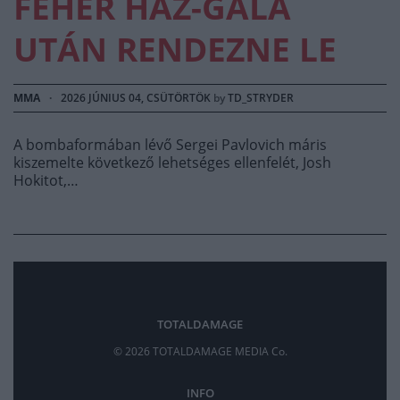
FEHÉR HÁZ-GÁLA
UTÁN RENDEZNE LE
MMA
·
2026 JÚNIUS 04, CSÜTÖRTÖK
by
TD_STRYDER
A bombaformában lévő Sergei Pavlovich máris
kiszemelte következő lehetséges ellenfelét, Josh
Hokitot,…
TOTALDAMAGE
© 2026 TOTALDAMAGE MEDIA Co.
INFO