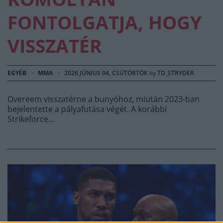
FONTOLGATJA, HOGY
VISSZATÉR
EGYÉB
·
MMA
·
2026 JÚNIUS 04, CSÜTÖRTÖK
by
TD_STRYDER
Overeem visszatérne a bunyóhoz, miután 2023-ban
bejelentette a pályafutása végét. A korábbi
Strikeforce…