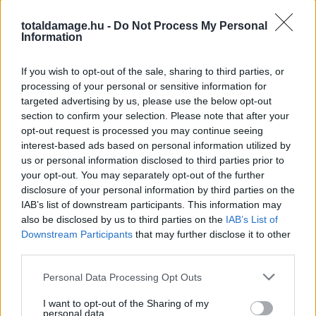
totaldamage.hu -
Do Not Process My Personal
Information
If you wish to opt-out of the sale, sharing to third parties, or
MMA
processing of your personal or sensitive information for
targeted advertising by us, please use the below opt-out
section to confirm your selection. Please note that after your
opt-out request is processed you may continue seeing
ANTHONY JOSHUA
interest-based ads based on personal information utilized by
us or personal information disclosed to third parties prior to
NEM ZÁRJA KI, HOGY
your opt-out. You may separately opt-out of the further
disclosure of your personal information by third parties on the
KIPRÓBÁLJA MAGÁT
IAB’s list of downstream participants. This information may
also be disclosed by us to third parties on the
IAB’s List of
MMA-BAN: 'MIÉRT IS
Downstream Participants
that may further disclose it to other
third parties.
NE?'
Personal Data Processing Opt Outs
I want to opt-out of the Sharing of my
personal data.
MMA
·
2026 JÚNIUS 04, CSÜTÖRTÖK
by
TD_STRYDER