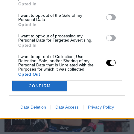
Opted In
Anthony Joshua elmondta, épp ideje annak, hogy egy
I want to opt-out of the Sale of my
Personal Data.
bokszoló térjen át MMA-ra, mert ez mindig fordítva…
Opted In
I want to opt-out of processing my
Personal Data for Targeted Advertising.
Opted In
I want to opt-out of Collection, Use,
Retention, Sale, and/or Sharing of my
Personal Data that Is Unrelated with the
Purposes for which it was collected.
Opted Out
CONFIRM
Data Deletion
Data Access
Privacy Policy
MMA