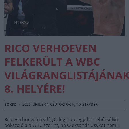
BOKSZ
RICO VERHOEVEN
FELKERÜLT A WBC
VILÁGRANGLISTÁJÁNA
8. HELYÉRE!
BOKSZ
·
2026 JÚNIUS 04, CSÜTÖRTÖK
by
TD_STRYDER
Rico Verhoeven a világ 8. legjobb legjobb nehézsúlyú
bokszolója a WBC szerint, ha Oleksandr Usykot nem…