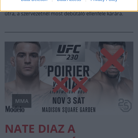
Az egykori harmatsúlyú bajnok visszatérne a győztes
útra, a szervezetnél most debütáló ellenfele kárára.
MMA
NATE DIAZ A