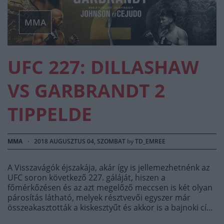
MMA
UFC 227: DILLASHAW
VS GARBRANDT 2
TIPPELDE
MMA
·
2018 AUGUSZTUS 04, SZOMBAT
by
TD_EMREE
A Visszavágók éjszakája, akár így is jellemezhetnénk az
UFC soron következő 227. gáláját, hiszen a
főmérkőzésen és az azt megelőző meccsen is két olyan
párosítás látható, melyek résztvevői egyszer már
összeakasztották a kiskesztyűt és akkor is a bajnoki cím
volt a tét.