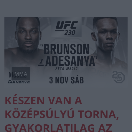
MMA
KÉSZEN VAN A
KÖZÉPSÚLYÚ TORNA,
GYAKORLATILAG AZ