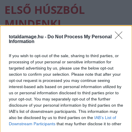
ELSŐ HÚSZBÓL
MINDENKI
TALÁLKOZIK
totaldamage.hu -
Do Not Process My Personal
Information
MINDENKIVEL!
If you wish to opt-out of the sale, sharing to third parties, or
processing of your personal or sensitive information for
MMA
·
2018 AUGUSZTUS 04, SZOMBAT
by
TD_AXL
targeted advertising by us, please use the below opt-out
section to confirm your selection. Please note that after your
opt-out request is processed you may continue seeing
A tegnapi nagy volumenű bejelentések között elsiklott a
interest-based ads based on personal information utilized by
sokadik középsúlyú bejelentés amiről egy ideje már
us or personal information disclosed to third parties prior to
regél a nép, meg mi is.
your opt-out. You may separately opt-out of the further
disclosure of your personal information by third parties on the
IAB’s list of downstream participants. This information may
also be disclosed by us to third parties on the
IAB’s List of
Downstream Participants
that may further disclose it to other
third parties.