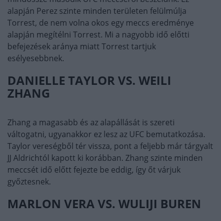
alapján Perez szinte minden területen felülmúlja
Torrest, de nem volna okos egy meccs eredménye
alapján megítélni Torrest. Mi a nagyobb idő előtti
befejezések aránya miatt Torrest tartjuk
esélyesebbnek.
DANIELLE TAYLOR VS. WEILI
ZHANG
Zhang a magasabb és az alapállását is szereti
váltogatni, ugyanakkor ez lesz az UFC bemutatkozása.
Taylor vereségből tér vissza, pont a feljebb már tárgyalt
JJ Aldrichtól kapott ki korábban. Zhang szinte minden
meccsét idő előtt fejezte be eddig, így őt várjuk
győztesnek.
MARLON VERA VS. WULIJI BUREN