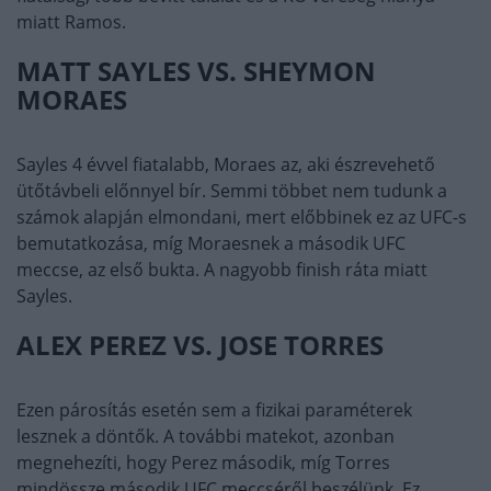
miatt Ramos.
MATT SAYLES VS. SHEYMON
MORAES
Sayles 4 évvel fiatalabb, Moraes az, aki észrevehető
ütőtávbeli előnnyel bír. Semmi többet nem tudunk a
számok alapján elmondani, mert előbbinek ez az UFC-s
bemutatkozása, míg Moraesnek a második UFC
meccse, az első bukta. A nagyobb finish ráta miatt
Sayles.
ALEX PEREZ VS. JOSE TORRES
Ezen párosítás esetén sem a fizikai paraméterek
lesznek a döntők. A további matekot, azonban
megnehezíti, hogy Perez második, míg Torres
mindössze második UFC meccséről beszélünk. Ez