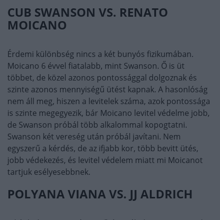
CUB SWANSON VS. RENATO
MOICANO
Érdemi különbség nincs a két bunyós fizikumában.
Moicano 6 évvel fiatalabb, mint Swanson. Ő is üt
többet, de közel azonos pontossággal dolgoznak és
szinte azonos mennyiségű ütést kapnak. A hasonlóság
nem áll meg, hiszen a levitelek száma, azok pontossága
is szinte megegyezik, bár Moicano levitel védelme jobb,
de Swanson próbál több alkalommal kopogtatni.
Swanson két vereség után próbál javítani. Nem
egyszerű a kérdés, de az ifjabb kor, több bevitt ütés,
jobb védekezés, és levitel védelem miatt mi Moicanot
tartjuk esélyesebbnek.
POLYANA VIANA VS. JJ ALDRICH