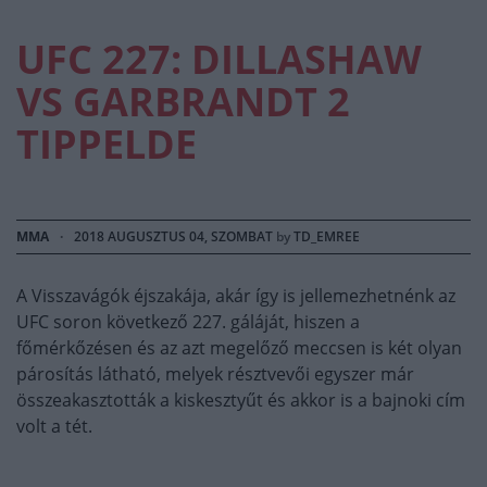
UFC 227: DILLASHAW
VS GARBRANDT 2
TIPPELDE
MMA
·
2018 AUGUSZTUS 04, SZOMBAT
by
TD_EMREE
A Visszavágók éjszakája, akár így is jellemezhetnénk az
UFC soron következő 227. gáláját, hiszen a
főmérkőzésen és az azt megelőző meccsen is két olyan
párosítás látható, melyek résztvevői egyszer már
összeakasztották a kiskesztyűt és akkor is a bajnoki cím
volt a tét.