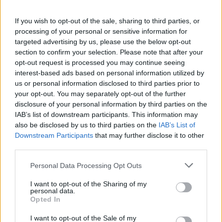
nála a kiütések és a submission győzelmek száma
If you wish to opt-out of the sale, sharing to third parties, or
kiegyenlített. Újfent egy nehéz döntés, a nagyobb
processing of your personal or sensitive information for
ütőtáv, fiatalabb kor, a kiütéses vereség hiánya és az,
targeted advertising by us, please use the below opt-out
hogy Santos mindössze 3 hónapja lett kiütve azt súgják
section to confirm your selection. Please note that after your
nekünk, hogy Hollandre tegyünk.
opt-out request is processed you may continue seeing
interest-based ads based on personal information utilized by
PEDRO MUNHOZ VS. BRETT JOHNS
us or personal information disclosed to third parties prior to
your opt-out. You may separately opt-out of the further
disclosure of your personal information by third parties on the
Johns erős ütőtávbeli előnnyel bír és hat évvel fiatalabb
IAB’s list of downstream participants. This information may
is, mint Munhoz, aki viszont többet bünteti ellenfeleit.
also be disclosed by us to third parties on the
IAB’s List of
Johns a pontosabb és kevesebb ütést is kap. Emellett
Downstream Participants
that may further disclose it to other
több mint háromszor annyi levitelt csinál, mint Munhoz
third parties.
és jobban is védi őket, bár Munhoz próbálkozik
Personal Data Processing Opt Outs
többször kopogtatással. Johns, a nagyobb ütőtáv,
fiatalság, pontosabb ütések, kevesebb kapott találat,
I want to opt-out of the Sharing of my
personal data.
több levitel és jobb levitel védelem okán.
Opted In
RICKY SIMON VS. MONTEL
I want to opt-out of the Sale of my