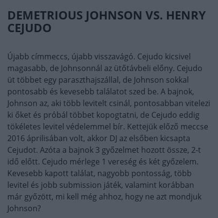
DEMETRIOUS JOHNSON VS. HENRY
CEJUDO
Újabb címmeccs, újabb visszavágó. Cejudo kicsivel
magasabb, de Johnsonnál az ütőtávbeli előny. Cejudo
üt többet egy paraszthajszállal, de Johnson sokkal
pontosabb és kevesebb találatot szed be. A bajnok,
Johnson az, aki több levitelt csinál, pontosabban vitelezi
ki őket és próbál többet kopogtatni, de Cejudo eddig
tökéletes levitel védelemmel bír. Kettejük előző meccse
2016 áprilisában volt, akkor DJ az elsőben kicsapta
Cejudot. Azóta a bajnok 3 győzelmet hozott össze, 2-t
idő előtt. Cejudo mérlege 1 vereség és két győzelem.
Kevesebb kapott találat, nagyobb pontosság, több
levitel és jobb submission játék, valamint korábban
már győzött, mi kell még ahhoz, hogy ne azt mondjuk
Johnson?