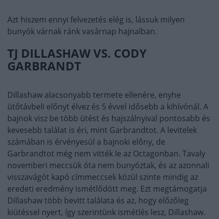
Azt hiszem ennyi felvezetés elég is, lássuk milyen
bunyók várnak ránk vasárnap hajnalban.
TJ DILLASHAW VS. CODY
GARBRANDT
Dillashaw alacsonyabb termete ellenére, enyhe
ütőtávbeli előnyt élvez és 5 évvel idősebb a kihívónál. A
bajnok visz be több ütést és hajszálnyival pontosabb és
kevesebb találat is éri, mint Garbrandtot. A levitelek
számában is érvényesül a bajnoki előny, de
Garbrandtot még nem vitték le az Octagonban. Tavaly
novemberi meccsük óta nem bunyóztak, és az azonnali
visszavágót kapó címmeccsek közül szinte mindig az
eredeti eredmény ismétlődött meg. Ezt megtámogatja
Dillashaw több bevitt találata és az, hogy előzőleg
kiütéssel nyert, így szerintünk ismétlés lesz, Dillashaw.