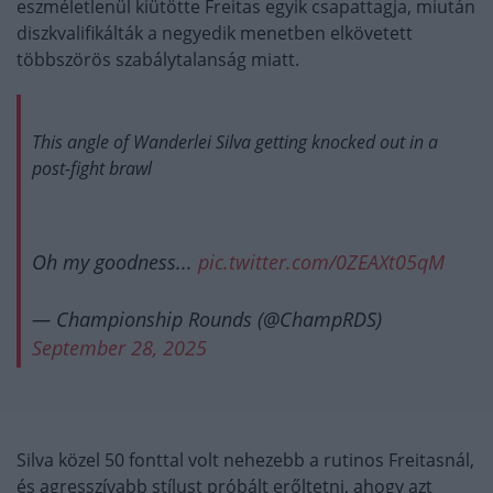
eszméletlenül kiütötte Freitas egyik csapattagja, miután
diszkvalifikálták a negyedik menetben elkövetett
többszörös szabálytalanság miatt.
This angle of Wanderlei Silva getting knocked out in a
post-fight brawl
Oh my goodness...
pic.twitter.com/0ZEAXt05qM
— Championship Rounds (@ChampRDS)
September 28, 2025
Silva közel 50 fonttal volt nehezebb a rutinos Freitasnál,
és agresszívabb stílust próbált erőltetni, ahogy azt