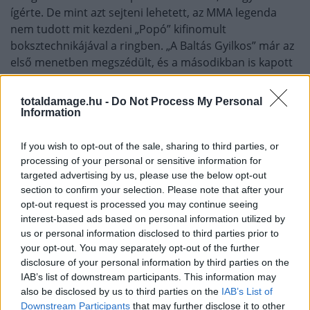
ígérte. De mint azt sejteni lehetett, az MMA legenda
nem tudott mit kezdeni „Popó” kifinomult
boksztechnikájával a ringben. „A Baltás Gyilkos” már az
első menetben megszédült, és a másodikban is kapott
tiszta találatot.
totaldamage.hu -
Do Not Process My Personal
A harmadik menetben aztán elszabadultak az
Information
indulatok: Silva szó szerint átgázolt Freitason, és
nemes
egyszerűséggel a földre lökte
. Freitas felállt, és vad
If you wish to opt-out of the sale, sharing to third parties, or
hajrába kezdett,
több ütés is a gong után érkezett
–
processing of your personal or sensitive information for
targeted advertising by us, please use the below opt-out
ezek már érthető indulatok voltak.
section to confirm your selection. Please note that after your
opt-out request is processed you may continue seeing
A negyedik menetben a bíró kénytelen volt
interest-based ads based on personal information utilized by
szétválasztani a feleket, mert folyamatosan ütötték
us or personal information disclosed to third parties prior to
egymást. Silva előbb egy
fejelésért
pontlevonást
your opt-out. You may separately opt-out of the further
kapott, majd ismét. Freitas tökéletes balhoroggal
disclosure of your personal information by third parties on the
találta el Silva állát, mert egy újabb szabálytalanságot
IAB’s list of downstream participants. This information may
also be disclosed by us to third parties on the
IAB’s List of
követett el. A bíró harmadszor is pontot vont le, majd
Downstream Participants
that may further disclose it to other