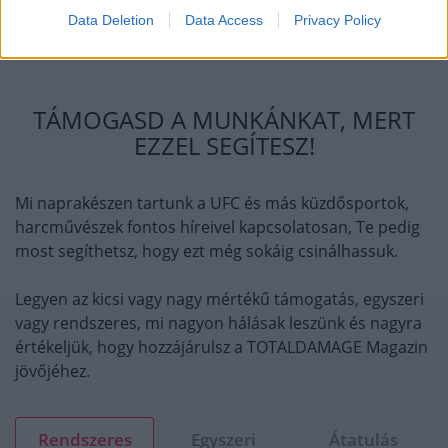
Data Deletion
Data Access
Privacy Policy
TÁMOGASD A MUNKÁNKAT, MERT
EZZEL SEGÍTESZ!
Mi naprakészen tartunk a UFC és más küzdősportok,
harcművészek fontos híreivel kapcsolatosan, Te pedig
most segíthetsz, hogy ezt még sokáig csinálhassuk.
Legyen az kicsi vagy nagy mértékű támogatás, egyszeri
vagy rendszeres, mi nagyon hálásak leszünk és nagyra
értékeljük, hogy hozzájárulsz a TOTALDAMAGE Magazin
jövőjéhez.
Rendszeres
Egyszeri
Átatulás