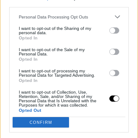
végül
leléptette Silvát.
third parties.
Ekkor elszabadult a káosz: Silva csapata – köztük UFC-
Personal Data Processing Opt Outs
veterán
Fabricio Werdum
és
Andre Dida
– a ringbe
I want to opt-out of the Sharing of my
rohant, és
összecsapott Freitas stábjával
. Ütések és
personal data.
rúgások repkedtek, Silvát hátulról megütötték úgy,
Opted In
hogy attól is majdnem elesett. Ettől megszádült,
I want to opt-out of the Sale of my
másodpercekkel később pedig pedig egy szmokingos
Personal Data.
férfi úgy kiütötte, hogy úgy kellett odavonszolni a
Opted In
magatehetetlen testét a sarokba.
I want to opt-out of processing my
Personal Data for Targeted Advertising.
Opted In
CHAOS. Brawl in the ring and Wanderlei gets sparked
I want to opt-out of Collection, Use,
Retention, Sale, and/or Sharing of my
out cold
pic.twitter.com/SWtu4LC7pN
Personal Data that Is Unrelated with the
Purposes for which it was collected.
Opted Out
CONFIRM
— caposa (@Grabaka_Hitman)
September 28,
2025