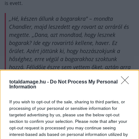
is evett.
„Hé, készen állunk a bogarakra" – mondta
Chandler, majd leszedett egy rovart az orráról és
megette. „Dana, azt mondtad, hogy lesznek
bogarak? Ide egy rovarirtó kellene, haver. Ez
őrület. Azért jöttünk ki, hogy hozzászokjunk a
hőséghez, erre végül a bogarakhoz szoktunk
hozzá. Félidőig észre sem vettem őket, aztán arra
gondoltam: 'Na, van itt néhány bogár.'
totaldamage.hu -
Do Not Process My Personal
Megláttam egyet magamon, aztán legközelebb
Information
lenéztem, és már vagy kétszázötven volt rajtam.
Hát... most már hozzászoktam ehhez is.
If you wish to opt-out of the sale, sharing to third parties, or
processing of your personal or sensitive information for
targeted advertising by us, please use the below opt-out
section to confirm your selection. Please note that after your
opt-out request is processed you may continue seeing
Michael Chandler is already preparing for the White
interest-based ads based on personal information utilized by