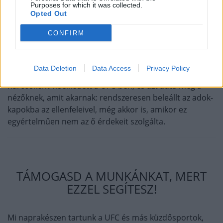
Ruffy pedig (még) nem az.
Purposes for which it was collected.
Opted Out
A logikus taktika az lenne Chandler számára, ha végre
CONFIRM
visszatérne birkózó alapjaihoz, és megpróbálná a
földön tartani Ruffyt. Még egy vereséget már nem
viselne el a karrierje. De nem biztos, hogy így tesz majd.
Data Deletion
Data Access
Privacy Policy
Chandler a legtöbbször inkább szórakoztató
harcosként viselkedett a UFC-ben, és azt adta meg a
nézőknek, amit akarnak: rendszeresen beleállt az adok-
kapokba az ellenfeleivel, még akkor is, amikor ez
egyértelműen nem az ő érdekeit szolgálta.
TÁMOGASD A MUNKÁNKAT, MERT
EZZEL SEGÍTESZ!
Mi naprakészen tartunk a UFC és más küzdősportok,