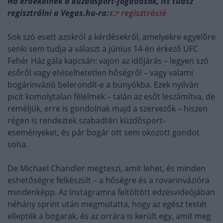
Ha érdekelnek a küzdősport-fogadások, itt tudsz
regisztrálni a Vegas.hu-ra:
👉 regisztráció
Sok szó esett azokról a kérdésekről, amelyekre egyelőre
senki sem tudja a választ a június 14-én érkező UFC
Fehér Ház gála kapcsán: vajon az időjárás – legyen szó
esőről vagy elviselhetetlen hőségről – vagy valami
bogárinvázió belerondít-e a bunyókba. Ezek nyilván
picit komolytalan félelmek – talán az esőt leszámítva, de
reméljük, erre is gondolnak majd a szervezők – hiszen
régen is rendeztek szabadtéri küzdősport-
eseményeket, és pár bogár ott sem okozott gondot
soha.
De Michael Chandler megteszi, amit lehet, és minden
eshetőségre felkészült – a hőségre és a rovarinvázióra
mindenképp. Az Instagramra feltöltött edzésvideójában
néhány sprint után megmutatta, hogy az egész testét
ellepték a bogarak, és az orrára is került egy, amit meg