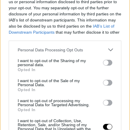
House card by training with bugs on him😂🐛
us or personal information disclosed to third parties prior to
your opt-out. You may separately opt-out of the further
(via
@MikeChandlerMMA
)
pic.twitter.com/ThAfrWAKlw
disclosure of your personal information by third parties on the
IAB’s list of downstream participants. This information may
also be disclosed by us to third parties on the
IAB’s List of
Downstream Participants
that may further disclose it to other
— FREAK.MMA (@FREAKMMA1)
May 31, 2026
third parties.
Personal Data Processing Opt Outs
I want to opt-out of the Sharing of my
personal data.
„Iron" a UFC Freedom 250 gálán Mauricio Ruffyval csap
Opted In
össze. Valószínűleg akkor sem jön majd zavarba, ha a
I want to opt-out of the Sale of my
meccsen véletlenül lenyel néhány bogarat, de a
Personal Data.
nagyobb kérdés az, hogy mit kezd Ruffy szokatlan és
Opted In
látványos stílusával. Chandler a legutóbbi hat
I want to opt-out of processing my
bunyójából mindössze egyet tudott megnyerni, és ott
Personal Data for Targeted Advertising.
is Tony Fergusont csapta ki. Paddy Pimblett, Charles
Opted In
Oliveira (2x), Dustin Poirier és Justin Gaethje is
I want to opt-out of Collection, Use,
megverte, bár ezek azért óriási nevek egytől egyig,
Retention, Sale, and/or Sharing of my
Personal Data that Is Unrelated with the