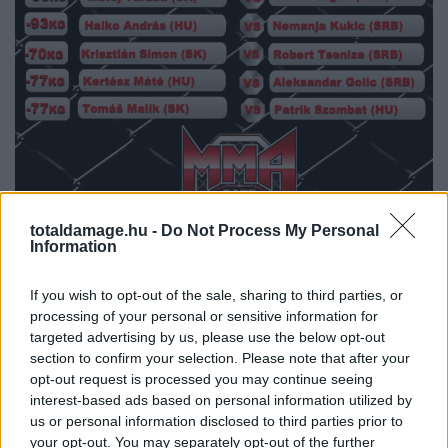
totaldamage.hu -
Do Not Process My Personal
Information
Minden megvásárolt jegy 3 ajándékot rejt magában:
If you wish to opt-out of the sale, sharing to third parties, or
- kedvezményes belépést az after party-ra,
processing of your personal or sensitive information for
- egyszeri ingyenes belépést a Komárnoban nyíló
targeted advertising by us, please use the below opt-out
Harcosok klubja elnevezésű terembe,
section to confirm your selection. Please note that after your
- és ezen belül egy ingyenes belépőt a Farkas Péter
opt-out request is processed you may continue seeing
vezette Wolf Fight Club csoportos edzésére!
interest-based ads based on personal information utilized by
(Feltétel hogy meglegyen a karszalag az ajándékok
us or personal information disclosed to third parties prior to
kiváltásáig)
your opt-out. You may separately opt-out of the further