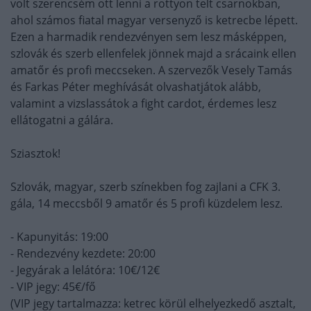
volt szerencsém ott lenni a rottyon telt csarnokban,
ahol számos fiatal magyar versenyző is ketrecbe lépett.
Ezen a harmadik rendezvényen sem lesz másképpen,
szlovák és szerb ellenfelek jönnek majd a srácaink ellen
amatőr és profi meccseken. A szervezők Vesely Tamás
és Farkas Péter meghívását olvashatjátok alább,
valamint a vizslassátok a fight cardot, érdemes lesz
ellátogatni a gálára.
Sziasztok!
Szlovák, magyar, szerb színekben fog zajlani a CFK 3.
gála, 14 meccsből 9 amatőr és 5 profi küzdelem lesz.
- Kapunyitás: 19:00
- Rendezvény kezdete: 20:00
- Jegyárak a lelátóra: 10€/12€
- VIP jegy: 45€/fő
(VIP jegy tartalmazza: ketrec körül elhelyezkedő asztalt,