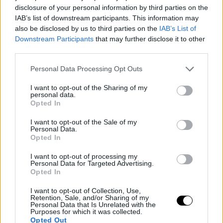
disclosure of your personal information by third parties on the
IAB’s list of downstream participants. This information may
További info:
also be disclosed by us to third parties on the
IAB’s List of
facebook.com/cage.komarno
Downstream Participants
that may further disclose it to other
mail.: cage.komarno@gmail.com
third parties.
Tel.: +421917100425
Facebook esemény:
Personal Data Processing Opt Outs
I want to opt-out of the Sharing of my
A jegyek itt vásárolhatók meg:
personal data.
Opted In
I want to opt-out of the Sale of my
Personal Data.
Opted In
I want to opt-out of processing my
Personal Data for Targeted Advertising.
Opted In
I want to opt-out of Collection, Use,
Retention, Sale, and/or Sharing of my
Personal Data that Is Unrelated with the
Purposes for which it was collected.
Opted Out