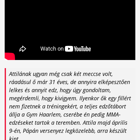
Attilának ugyan még csak két meccse volt,
ráadásul ő már 31 éves, de annyira elképesztően
lelkes és annyit edz, hogy úgy gondoltam,
megérdemli, hogy kivigyem. Ilyenkor ők egy fillért
nem fizetnek a tréningekért, a teljes edzőtábort
állja a Gym Haarlem, cserébe én pedig MMA-
edzéseket tartok a teremben. Attila majd április
9-én, Pápán versenyez legközelebb, arra készült
kint.