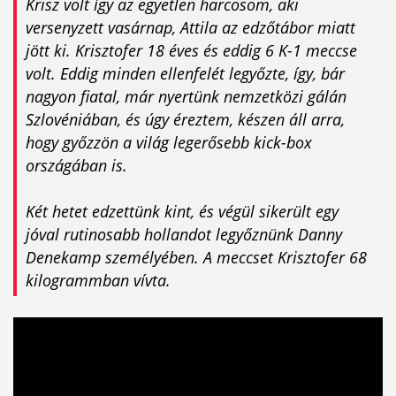
Krisz volt így az egyetlen harcosom, aki
versenyzett vasárnap, Attila az edzőtábor miatt
jött ki. Krisztofer 18 éves és eddig 6 K-1 meccse
volt. Eddig minden ellenfelét legyőzte, így, bár
nagyon fiatal, már nyertünk nemzetközi gálán
Szlovéniában, és úgy éreztem, készen áll arra,
hogy győzzön a világ legerősebb kick-box
országában is.
Két hetet edzettünk kint, és végül sikerült egy
jóval rutinosabb hollandot legyőznünk Danny
Denekamp személyében. A meccset Krisztofer 68
kilogrammban vívta.