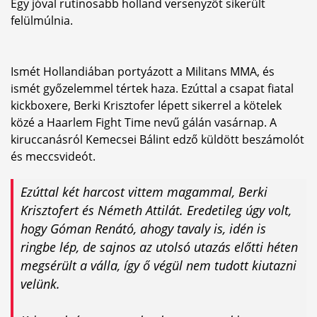
Egy jóval rutinosabb holland versenyzőt sikerült
felülmúlnia.
Ismét Hollandiában portyázott a Militans MMA, és
ismét győzelemmel tértek haza. Ezúttal a csapat fiatal
kickboxere, Berki Krisztofer lépett sikerrel a kötelek
közé a Haarlem Fight Time nevű gálán vasárnap. A
kiruccanásról Kemecsei Bálint edző küldött beszámolót
és meccsvideót.
Ezúttal két harcost vittem magammal, Berki
Krisztofert és Németh Attilát. Eredetileg úgy volt,
hogy Góman Renátó, ahogy tavaly is, idén is
ringbe lép, de sajnos az utolsó utazás előtti héten
megsérült a válla, így ő végül nem tudott kiutazni
velünk.