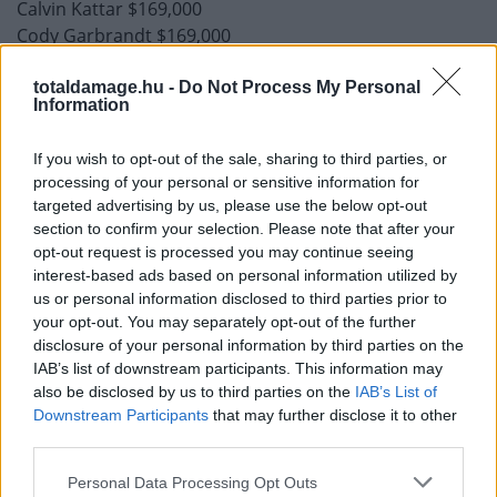
Calvin Kattar $169,000
Cody Garbrandt $169,000
Arman Tsarukyan $164,000
Bo Nickal $162,500
totaldamage.hu -
Do Not Process My Personal
Information
Bobby Green $124,000
Jalin Turner $119,000
If you wish to opt-out of the sale, sharing to third parties, or
Marina Rodriguez $119,000
processing of your personal or sensitive information for
Renato Moicano $109,000
targeted advertising by us, please use the below opt-out
Sodiq Yusuff $74,000
section to confirm your selection. Please note that after your
Aleksandar Rakic $74,000
opt-out request is processed you may continue seeing
Cody Brundage $64,000
interest-based ads based on personal information utilized by
Diego Lopes $62,500
us or personal information disclosed to third parties prior to
your opt-out. You may separately opt-out of the further
disclosure of your personal information by third parties on the
Mint az látható, a Netflix igazából nincs pariban van a
IAB’s list of downstream participants. This information may
UFC-vel a meccspénzek tekintetében, bár ez még csak
also be disclosed by us to third parties on the
IAB’s List of
az első MMA gálájuk volt. Összesen 6,64 millió dollárt
Downstream Participants
that may further disclose it to other
osztottak szét 22 bunyós között. A UFC 300-on több
third parties.
mint dupla ennyit: 14,15 millió dollárt 26 bunyós között
Personal Data Processing Opt Outs
– ha minden igaz, ezekben benne vannak a bónuszok is.