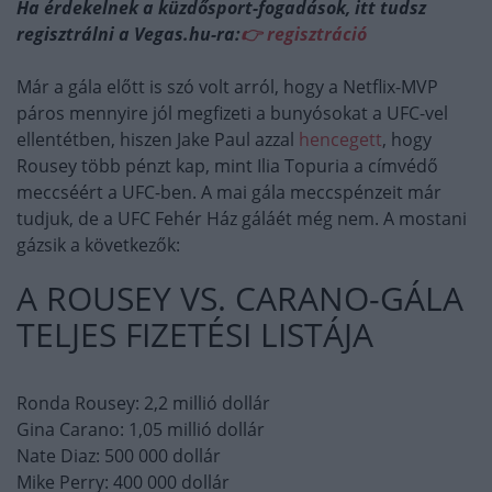
Ha érdekelnek a küzdősport-fogadások, itt tudsz
regisztrálni a Vegas.hu-ra:
👉 regisztráció
Már a gála előtt is szó volt arról, hogy a Netflix-MVP
páros mennyire jól megfizeti a bunyósokat a UFC-vel
ellentétben, hiszen Jake Paul azzal
hencegett
, hogy
Rousey több pénzt kap, mint Ilia Topuria a címvédő
meccséért a UFC-ben. A mai gála meccspénzeit már
tudjuk, de a UFC Fehér Ház gáláét még nem. A mostani
gázsik a következők:
A ROUSEY VS. CARANO-GÁLA
TELJES FIZETÉSI LISTÁJA
Ronda Rousey: 2,2 millió dollár
Gina Carano: 1,05 millió dollár
Nate Diaz: 500 000 dollár
Mike Perry: 400 000 dollár