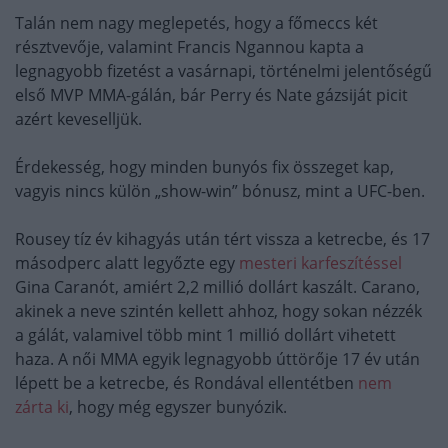
Talán nem nagy meglepetés, hogy a főmeccs két
résztvevője, valamint Francis Ngannou kapta a
legnagyobb fizetést a vasárnapi, történelmi jelentőségű
első MVP MMA-gálán, bár Perry és Nate gázsiját picit
azért keveselljük.
Érdekesség, hogy minden bunyós fix összeget kap,
vagyis nincs külön „show-win” bónusz, mint a UFC-ben.
Rousey tíz év kihagyás után tért vissza a ketrecbe, és 17
másodperc alatt legyőzte egy
mesteri karfeszítéssel
Gina Caranót, amiért 2,2 millió dollárt kaszált. Carano,
akinek a neve szintén kellett ahhoz, hogy sokan nézzék
a gálát, valamivel több mint 1 millió dollárt vihetett
haza. A női MMA egyik legnagyobb úttörője 17 év után
lépett be a ketrecbe, és Rondával ellentétben
nem
zárta ki
, hogy még egyszer bunyózik.