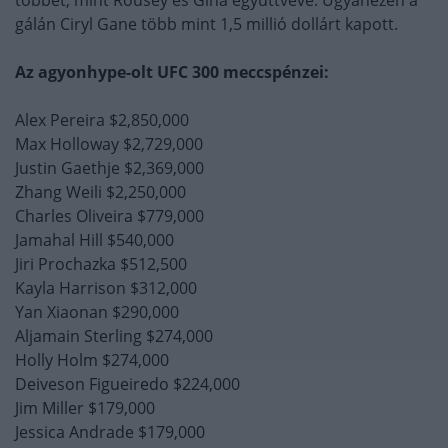
gálán Ciryl Gane több mint 1,5 millió dollárt kapott.
Az agyonhype-olt UFC 300 meccspénzei:
Alex Pereira $2,850,000
Max Holloway $2,729,000
Justin Gaethje $2,369,000
Zhang Weili $2,250,000
Charles Oliveira $779,000
Jamahal Hill $540,000
Jiri Prochazka $512,500
Kayla Harrison $312,000
Yan Xiaonan $290,000
Aljamain Sterling $274,000
Holly Holm $274,000
Deiveson Figueiredo $224,000
Jim Miller $179,000
Jessica Andrade $179,000