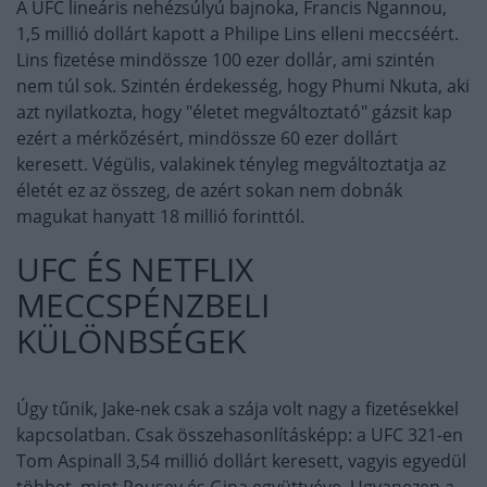
A UFC lineáris nehézsúlyú bajnoka, Francis Ngannou,
1,5 millió dollárt kapott a Philipe Lins elleni meccséért.
Lins fizetése mindössze 100 ezer dollár, ami szintén
nem túl sok. Szintén érdekesség, hogy Phumi Nkuta, aki
azt nyilatkozta, hogy "életet megváltoztató" gázsit kap
ezért a mérkőzésért, mindössze 60 ezer dollárt
keresett. Végülis, valakinek tényleg megváltoztatja az
életét ez az összeg, de azért sokan nem dobnák
magukat hanyatt 18 millió forinttól.
UFC ÉS NETFLIX
MECCSPÉNZBELI
KÜLÖNBSÉGEK
Úgy tűnik, Jake-nek csak a szája volt nagy a fizetésekkel
kapcsolatban. Csak összehasonlításképp: a UFC 321-en
Tom Aspinall 3,54 millió dollárt keresett, vagyis egyedül
többet, mint Rousey és Gina együttvéve. Ugyanezen a