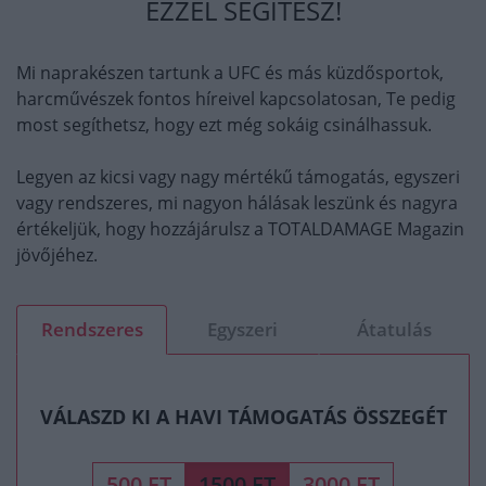
EZZEL SEGÍTESZ!
Mi naprakészen tartunk a UFC és más küzdősportok,
harcművészek fontos híreivel kapcsolatosan, Te pedig
most segíthetsz, hogy ezt még sokáig csinálhassuk.
Legyen az kicsi vagy nagy mértékű támogatás, egyszeri
vagy rendszeres, mi nagyon hálásak leszünk és nagyra
értékeljük, hogy hozzájárulsz a TOTALDAMAGE Magazin
jövőjéhez.
Rendszeres
Egyszeri
Átatulás
VÁLASZD KI A HAVI TÁMOGATÁS ÖSSZEGÉT
500 FT
1500 FT
3000 FT