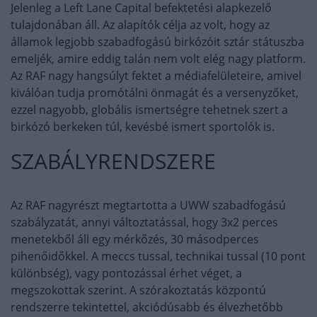
Jelenleg a Left Lane Capital befektetési alapkezelő
tulajdonában áll. Az alapítók célja az volt, hogy az
államok legjobb szabadfogású birkózóit sztár státuszba
emeljék, amire eddig talán nem volt elég nagy platform.
Az RAF nagy hangsúlyt fektet a médiafelületeire, amivel
kiválóan tudja promótálni önmagát és a versenyzőket,
ezzel nagyobb, globális ismertségre tehetnek szert a
birkózó berkeken túl, kevésbé ismert sportolók is.
SZABÁLYRENDSZERE
Az RAF nagyrészt megtartotta a UWW szabadfogású
szabályzatát, annyi változtatással, hogy 3x2 perces
menetekből áll egy mérkőzés, 30 másodperces
pihenőidőkkel. A meccs tussal, technikai tussal (10 pont
különbség), vagy pontozással érhet véget, a
megszokottak szerint. A szórakoztatás központú
rendszerre tekintettel, akciódúsabb és élvezhetőbb