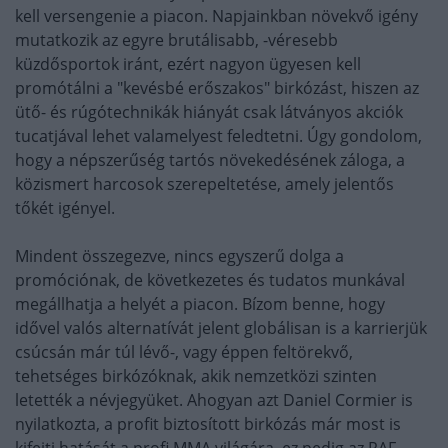
kell versengenie a piacon. Napjainkban növekvő igény
mutatkozik az egyre brutálisabb, -véresebb
küzdősportok iránt, ezért nagyon ügyesen kell
promótálni a "kevésbé erőszakos" birkózást, hiszen az
ütő- és rúgótechnikák hiányát csak látványos akciók
tucatjával lehet valamelyest feledtetni. Úgy gondolom,
hogy a népszerűség tartós növekedésének záloga, a
közismert harcosok szerepeltetése, amely jelentős
tőkét igényel.
Mindent összegezve, nincs egyszerű dolga a
promóciónak, de következetes és tudatos munkával
megállhatja a helyét a piacon. Bízom benne, hogy
idővel valós alternatívát jelent globálisan is a karrierjük
csúcsán már túl lévő-, vagy éppen feltörekvő,
tehetséges birkózóknak, akik nemzetközi szinten
letették a névjegyüket. Ahogyan azt Daniel Cormier is
nyilatkozta, a profit biztosított birkózás már most is
kifejti hatását a profi MMA világára, ez pedig az RAF