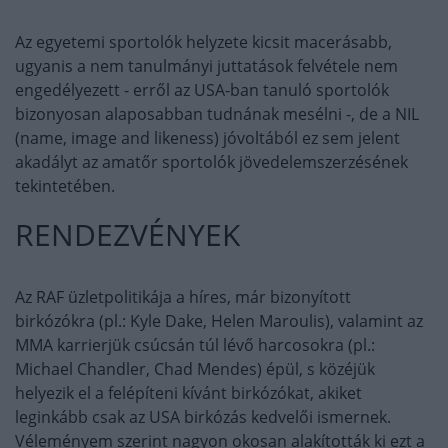
Az egyetemi sportolók helyzete kicsit macerásabb,
ugyanis a nem tanulmányi juttatások felvétele nem
engedélyezett - erről az USA-ban tanuló sportolók
bizonyosan alaposabban tudnának mesélni -, de a NIL
(name, image and likeness) jóvoltából ez sem jelent
akadályt az amatőr sportolók jövedelemszerzésének
tekintetében.
RENDEZVÉNYEK
Az RAF üzletpolitikája a híres, már bizonyított
birkózókra (pl.: Kyle Dake, Helen Maroulis), valamint az
MMA karrierjük csúcsán túl lévő harcosokra (pl.:
Michael Chandler, Chad Mendes) épül, s közéjük
helyezik el a felépíteni kívánt birkózókat, akiket
leginkább csak az USA birkózás kedvelői ismernek.
Véleményem szerint nagyon okosan alakították ki ezt a