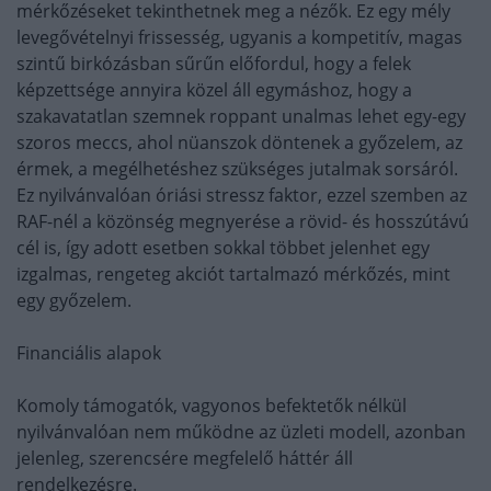
mérkőzéseket tekinthetnek meg a nézők. Ez egy mély
levegővételnyi frissesség, ugyanis a kompetitív, magas
szintű birkózásban sűrűn előfordul, hogy a felek
képzettsége annyira közel áll egymáshoz, hogy a
szakavatatlan szemnek roppant unalmas lehet egy-egy
szoros meccs, ahol nüanszok döntenek a győzelem, az
érmek, a megélhetéshez szükséges jutalmak sorsáról.
Ez nyilvánvalóan óriási stressz faktor, ezzel szemben az
RAF-nél a közönség megnyerése a rövid- és hosszútávú
cél is, így adott esetben sokkal többet jelenhet egy
izgalmas, rengeteg akciót tartalmazó mérkőzés, mint
egy győzelem.
Financiális alapok
Komoly támogatók, vagyonos befektetők nélkül
nyilvánvalóan nem működne az üzleti modell, azonban
jelenleg, szerencsére megfelelő háttér áll
rendelkezésre.