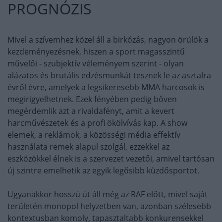
PROGNÓZIS
Mivel a szívemhez közel áll a birkózás, nagyon örülök a
kezdeményezésnek, hiszen a sport magasszintű
művelői - szubjektív véleményem szerint - olyan
alázatos és brutális edzésmunkát tesznek le az asztalra
évről évre, amelyek a legsikeresebb MMA harcosok is
megirigyelhetnek. Ezek fényében pedig bőven
megérdemlik azt a rivaldafényt, amit a kevert
harcművészetek és a profi ökölvívás kap. A show
elemek, a reklámok, a közösségi média effektív
használata remek alapul szolgál, ezzekkel az
eszközökkel élnek is a szervezet vezetői, amivel tartósan
új szintre emelhetik az egyik legősibb küzdősportot.
Ugyanakkor hosszú út áll még az RAF előtt, mivel saját
területén monopol helyzetben van, azonban szélesebb
kontextusban komoly, tapasztaltabb konkurensekkel