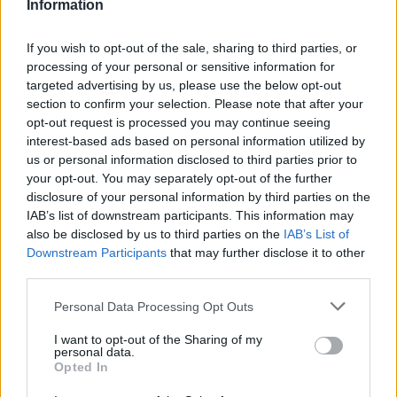
hiszen a párizsi Olimpia ezüstérmesét, Kennedy Bladest
Information
kellett helyettesítenie. A főmérkőzést Wyatt
Hendrickson nyerte nehézsúlyban, aki a 2025-ös NCAA
If you wish to opt-out of the sale, sharing to third parties, or
döntőjében az olimpiai bajnok, rettentően ígéretes
processing of your personal or sensitive information for
MMA karrier előtt álló, Gable Stevensont is legyőzte
targeted advertising by us, please use the below opt-out
section to confirm your selection. Please note that after your
már idén.
opt-out request is processed you may continue seeing
interest-based ads based on personal information utilized by
RAF 02: Dake vs Makoev
- 2025. október 25-én valósult
us or personal information disclosed to third parties prior to
meg a következő gála a Bryce Jordan Centerben, 3000
your opt-out. You may separately opt-out of the further
nézővel; a gálát továbbra is a Fox Nation közvetítette. A
disclosure of your personal information by third parties on the
rendezvényen csak birkózókból állt a névsor, azonban
IAB’s list of downstream participants. This information may
pontokból itt sem volt hiány, 102 pontot szorgoskodtak
also be disclosed by us to third parties on the
IAB’s List of
Downstream Participants
that may further disclose it to other
össze a 10 meccsen a sportolók. Az eseményen
third parties.
megtörtént az első címvédés is Helen Maroulis révén,
aki az amerikai női birkózás egyik zászlóshajója.
Personal Data Processing Opt Outs
RAF 03: Mendes vs Chandler
- a Wintrust Arena
I want to opt-out of the Sharing of my
personal data.
szolgált a következő rendezvény otthonául 2025.
Opted In
november 29-én, 5000 néző előtt. A gálán visszatért