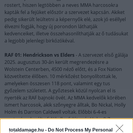
rostert, hiszen legtöbben a neves MMA harcosokra
kapták fel a fejüket először a szervezet kapcsán. Akiket
pedig sikerült leültetni a képernyők elé, azok jó eséllyel
élvezni fogják, hogy új porondon láthatják
kedvenceiket, illetve összehasonlíthatják az ő tudásukat
a legjobb jelenlegi birkózókéval.
RAF 01: Hendrickson vs Elders
- A szervezet első gálája
2025. augusztus 30-án került megrendezésre a
Wolstein Centerben, 4500 néző előtt, és a Fox Nation
közvetítette élőben. 10 mérkőzést bonyolítottak le,
amelyeken összesen 118 pont, valamint egy tus
győzelem született. A győztesek közül nyolcan el is
nyerték az RAF bajnoki övét. Az MMA kedvelők körében
ismert harcosok, akik szőnyegre álltak, Bo Nickal, Holly
Holm és Darrion Caldwell voltak. Előbbi 6-4-es
pontozással múlta felül ellenfelét, míg Holm 9-7-es
vereséget szenvedett, azonban megmentette a gálát,
totaldamage.hu -
Do Not Process My Personal