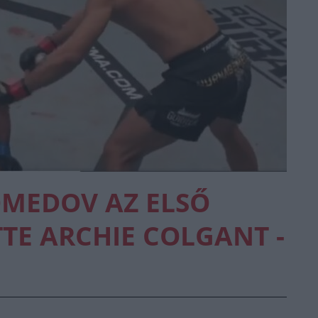
EDOV AZ ELSŐ
TE ARCHIE COLGANT -