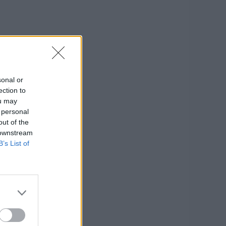
sonal or
ection to
ou may
 personal
out of the
 downstream
B’s List of