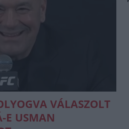
OLYOGVA VÁLASZOLT
Á-E USMAN