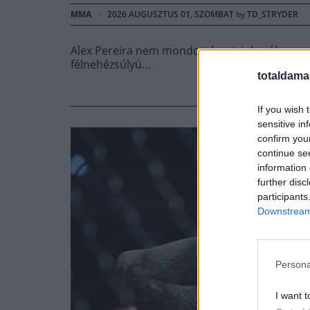
MMA
·
2026 AUGUSZTUS 01, SZOMBAT
by
TD_STRYDER
Alex Pereira nem mondott le a tripla súlycsop
félnehézsúlyú…
totaldama
If you wish 
sensitive in
confirm you
continue se
information 
further disc
participants
Downstream 
Persona
I want t