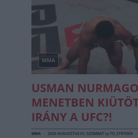
MMA
USMAN NURMAGOM
MENETBEN KIÜTÖT
IRÁNY A UFC?!
MMA
·
2026 AUGUSZTUS 01, SZOMBAT
by
TD_STRYDER