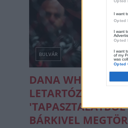
Opted 
I want t
Opted 
I want 
Advertis
Opted 
I want t
BULVÁR
of my P
was col
Opted 
DANA WHITE ANT
LETARTÓZTATÁSÁR
'TAPASZTALATBÓL
BÁRKIVEL MEGTÖR