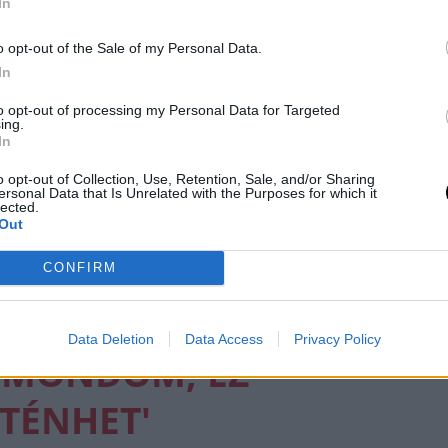
In
o opt-out of the Sale of my Personal Data.
In
to opt-out of processing my Personal Data for Targeted
ing.
In
o opt-out of Collection, Use, Retention, Sale, and/or Sharing
ersonal Data that Is Unrelated with the Purposes for which it
lected.
Out
HONY SMITH
CONFIRM
ÓL:
Data Deletion
Data Access
Privacy Policy
 MONDOM, EZ
TÉNHET'