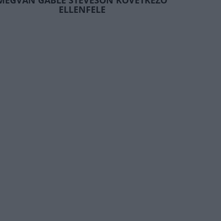
MEGVAN GABLE STEVESON KÖVETKEZŐ
ELLENFELE