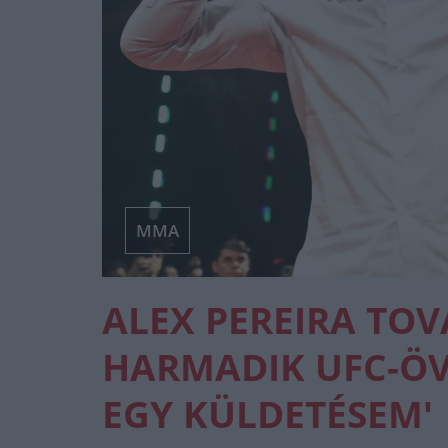
MMA
ALEX PEREIRA TOV
HARMADIK UFC-ÖV
EGY KÜLDETÉSEM'