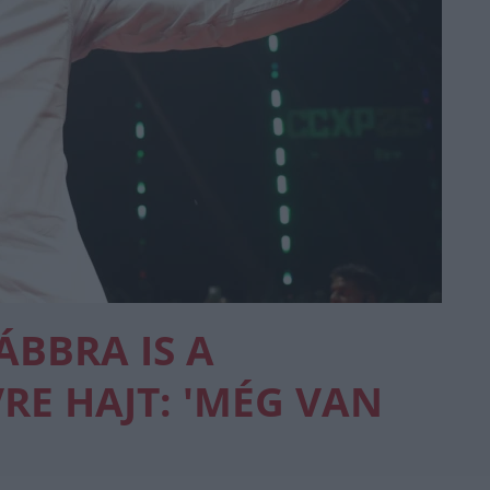
ÁBBRA IS A
RE HAJT: 'MÉG VAN