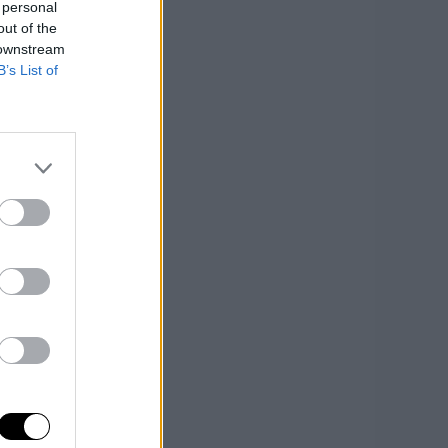
 personal
out of the
 downstream
B’s List of