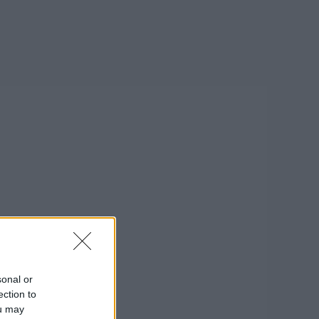
sonal or
ection to
ou may