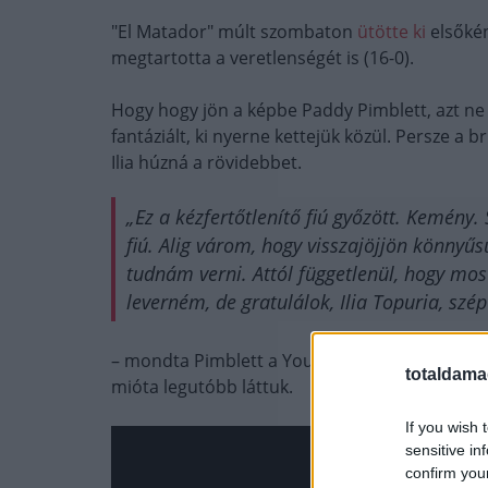
"El Matador" múlt szombaton
ütötte ki
elsőkén
megtartotta a veretlenségét is (16-0).
Hogy hogy jön a képbe Paddy Pimblett, azt ne 
fantáziált, ki nyerne kettejük közül. Persze 
Ilia húzná a rövidebbet.
„Ez a kézfertőtlenítő fiú győzött. Kemény. S
fiú. Alig várom, hogy visszajöjjön könny
tudnám verni. Attól függetlenül, hogy mo
leverném, de gratulálok, Ilia Topuria, szép
– mondta Pimblett a YouTube-csatornáján, akir
totaldama
mióta legutóbb láttuk.
If you wish 
sensitive in
confirm you