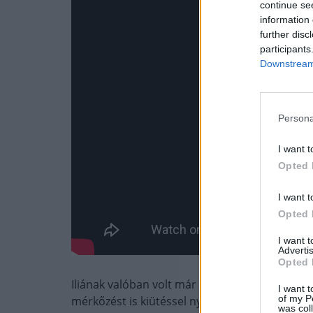
continue se
information 
further disc
participants
Downstream 
Persona
I want t
Opted 
I want t
Opted 
I want 
Advertis
Opted 
Iliának valóban volt már egy könnyűsúlyú bunyó
I want t
of my P
mérkőzést is kiütéssel nyerte meg, ráadásul
was col