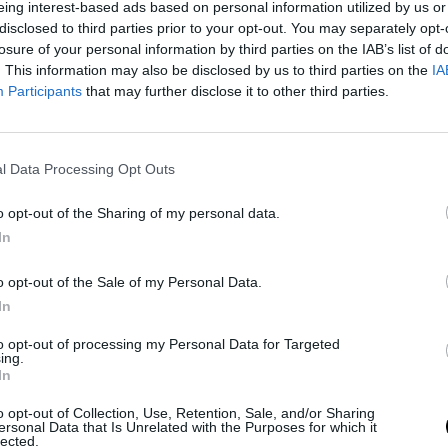
eing interest-based ads based on personal information utilized by us or
disclosed to third parties prior to your opt-out. You may separately opt-
losure of your personal information by third parties on the IAB’s list of
. This information may also be disclosed by us to third parties on the
IA
Participants
that may further disclose it to other third parties.
l Data Processing Opt Outs
o opt-out of the Sharing of my personal data.
In
o opt-out of the Sale of my Personal Data.
In
to opt-out of processing my Personal Data for Targeted
ing.
In
ja a UFC-ben, 2022-ben, Jai Herbert ellen, és azt a
o opt-out of Collection, Use, Retention, Sale, and/or Sharing
ersonal Data that Is Unrelated with the Purposes for which it
 mondta már korábban, hogy dupla bajnok szeretne
lected.