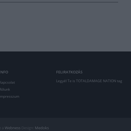
INFO
FELIRATKOZÁS
Legyél Te is TOTALDAMAGE NATION tag
Kapcsolat
Rólunk
Impresszum
e a
Webness
Design:
Medoks