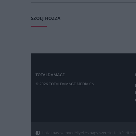
SZÓLJ HOZZÁ
TOTALDAMAGE
© 2026 TOTALDAMAGE MEDIA Co.
Hatalmas szenvedéllyel és nagy szeretettel készített