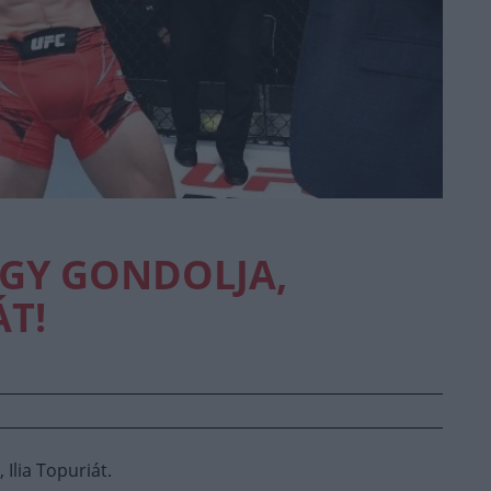
ÚGY GONDOLJA,
T!
Ilia Topuriát.