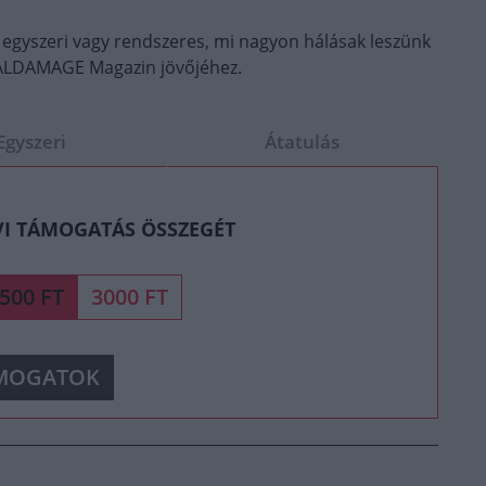
 egyszeri vagy rendszeres, mi nagyon hálásak leszünk
OTALDAMAGE Magazin jövőjéhez.
Egyszeri
Átatulás
VI TÁMOGATÁS ÖSSZEGÉT
500 FT
3000 FT
MOGATOK