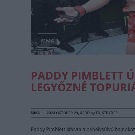
MMA
PADDY PIMBLETT 
LEGYŐZNÉ TOPURIÁ
MMA
·
2024 OKTÓBER 29, KEDD
by
TD_STRYDER
Paddy Pimblett kihívta a pehelysúlyú bajnokot, 