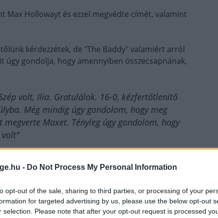
t Max Hollowayt és ezzel megvédte címét, valamint
tőlünk kérdezzétek, de "The Baddy" valamiért arról
a brit úgy gondolja, hogy amennyiben összecsapnának,
zép volt, Ilia. Gratulálok. 16-0, kézfertőtlenítő
űsúlyba. Még mindig úgy gondolom, hogy meg
st megverte Maxet. Tényleg úgy gondolom, hogy
 volt"
e alig lehet ráismerni, annyira meghízott megint,
ge.hu -
Do Not Process My Personal Information
to opt-out of the sale, sharing to third parties, or processing of your per
formation for targeted advertising by us, please use the below opt-out s
r selection. Please note that after your opt-out request is processed y