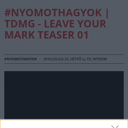
#NYOMOTHAGYOK |
TDMG - LEAVE YOUR
MARK TEASER 01
#NYOMOTHAGYOK
·
2016 JÚLIUS 25, HÉTFŐ
by
TD_INTERIM