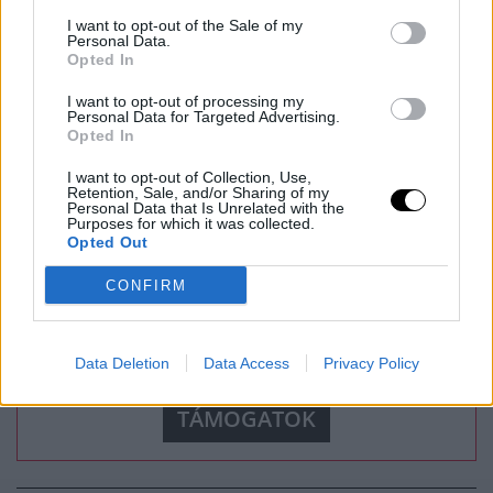
Legyen az kicsi vagy nagy mértékű támogatás, egyszeri
I want to opt-out of the Sale of my
Personal Data.
vagy rendszeres, mi nagyon hálásak leszünk és nagyra
Opted In
értékeljük, hogy hozzájárulsz a TOTALDAMAGE Magazin
jövőjéhez.
I want to opt-out of processing my
Personal Data for Targeted Advertising.
Opted In
Rendszeres
Egyszeri
Átatulás
I want to opt-out of Collection, Use,
Retention, Sale, and/or Sharing of my
Personal Data that Is Unrelated with the
Purposes for which it was collected.
Opted Out
VÁLASZD KI A HAVI TÁMOGATÁS ÖSSZEGÉT
CONFIRM
500 FT
1500 FT
3000 FT
Data Deletion
Data Access
Privacy Policy
TÁMOGATOK