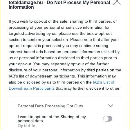
totaldamage.hu -
Do Not Process My Personal
Information
If you wish to opt-out of the sale, sharing to third parties, or
processing of your personal or sensitive information for
targeted advertising by us, please use the below opt-out
section to confirm your selection. Please note that after your
opt-out request is processed you may continue seeing
interest-based ads based on personal information utilized by
us or personal information disclosed to third parties prior to
your opt-out. You may separately opt-out of the further
disclosure of your personal information by third parties on the
IAB’s list of downstream participants. This information may
also be disclosed by us to third parties on the
TÁMOGASD A MUNKÁNKAT, MERT
IAB’s List of
Downstream Participants
that may further disclose it to other
EZZEL SEGÍTESZ!
third parties.
Personal Data Processing Opt Outs
Mi naprakészen tartunk a UFC és más küzdősportok,
harcművészek fontos híreivel kapcsolatosan, Te pedig
I want to opt-out of the Sharing of my
personal data.
most segíthetsz, hogy ezt még sokáig csinálhassuk.
Opted In