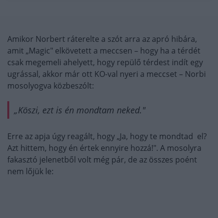
Amikor Norbert ráterelte a szót arra az apró hibára,
amit „Magic" elkövetett a meccsen – hogy ha a térdét
csak megemeli ahelyett, hogy repülő térdest indít egy
ugrással, akkor már ott KO-val nyeri a meccset – Norbi
mosolyogva közbeszólt:
„Köszi, ezt is én mondtam neked."
Erre az apja úgy reagált, hogy „Ja, hogy te mondtad el?
Azt hittem, hogy én értek ennyire hozzá!". A mosolyra
fakasztó jelenetből volt még pár, de az összes poént
nem lőjük le: