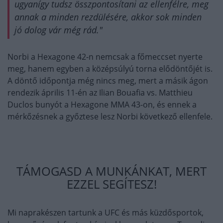
ugyanígy tudsz összpontosítani az ellenfélre, meg
annak a minden rezdülésére, akkor sok minden
jó dolog vár még rád."
Norbi a Hexagone 42-n nemcsak a főmeccset nyerte
meg, hanem egyben a középsúlyú torna elődöntőjét is.
A döntő időpontja még nincs meg, mert a másik ágon
rendezik április 11-én az Ilian Bouafia vs. Matthieu
Duclos bunyót a Hexagone MMA 43-on, és ennek a
mérkőzésnek a győztese lesz Norbi következő ellenfele.
TÁMOGASD A MUNKÁNKAT, MERT
EZZEL SEGÍTESZ!
Mi naprakészen tartunk a UFC és más küzdősportok,