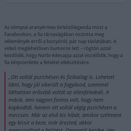
Az olimpiai aranyérmes birkózólegenda most a
Facebookon, a fia társaságában osztotta meg
véleményét erről a bunyóról, pár nap távlatában. A
videó meglehetősen humoros lett – rögtön azzal
kezdődik, hogy Norbi édesapja azzal viccelődik, hogy a
fia
kényszerítette
a felvétel elkészítésére.
„Ott voltál pszichésen és fizikailag is. Lehetett
látni, hogy jól sikerült a fogyásod, szemmel
láthatóan erősebb voltál az ellenfelednél. A
másik, ami nagyon fontos volt, hogy nem
kapkodtál, hanem ott voltál végig pszichésen a
meccsen. Már az első kis hibát, amikor szétment
egy kicsit a keze, már érezted, akkor
megcsináltad a felütést. Onnantól kezdve, úgy