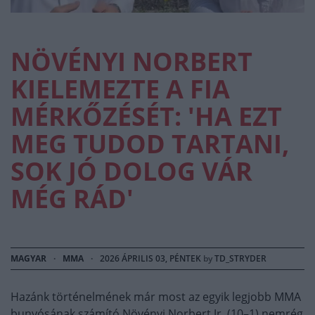
NÖVÉNYI NORBERT
KIELEMEZTE A FIA
MÉRKŐZÉSÉT: 'HA EZT
MEG TUDOD TARTANI,
SOK JÓ DOLOG VÁR
MÉG RÁD'
MAGYAR
·
MMA
·
2026 ÁPRILIS 03, PÉNTEK
by
TD_STRYDER
Hazánk történelmének már most az egyik legjobb MMA
bunyósának számító Növényi Norbert Jr. (10–1) nemrég