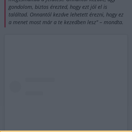
gondolom, biztos érezted, hogy ezt jól el is
találtad. Onnantól kezdve lehetett érezni, hogy ez
a menet most már a te kezedben lesz" – mondta.