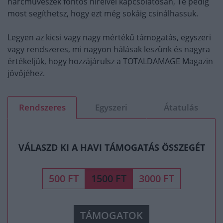
harcművészek fontos híreivel kapcsolatosan, Te pedig
most segíthetsz, hogy ezt még sokáig csinálhassuk.
Legyen az kicsi vagy nagy mértékű támogatás, egyszeri
vagy rendszeres, mi nagyon hálásak leszünk és nagyra
értékeljük, hogy hozzájárulsz a TOTALDAMAGE Magazin
jövőjéhez.
Rendszeres
Egyszeri
Átatulás
VÁLASZD KI A HAVI TÁMOGATÁS ÖSSZEGÉT
500 FT
1500 FT
3000 FT
TÁMOGATOK