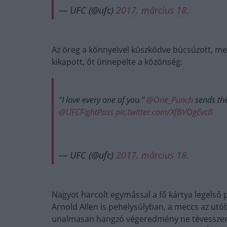
— UFC (@ufc)
2017. március 18.
Az öreg a könnyeivel küszködve búcsúzott, meg
kikapott, őt ünnepelte a közönség:
"I love every one of you."
@One_Punch
sends the
@UFCFightPass
pic.twitter.com/XfBVOgEvcB
— UFC (@ufc)
2017. március 18.
Nagyot harcolt egymással a fő kártya legelső
Arnold Allen is pehelysúlyban, a meccs az utó
unalmasan hangzó végeredmény ne tévesszen me