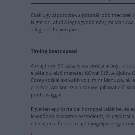
Csak úgy záporoztak a jobbnál jobb meccsek 
Night-on, ahol a legnagyobb név Jimi Manuwa 
a legjobb helyen jársz.
Timing beats speed
A majdnem 90 százalékos kiütési arányt produ
elsétálós, első menetes KO-val ütötte ájultra
Corey sokkal aktívabb volt, mint Manuwa, aki i
erejével. Amikor ez a bizonyos pillanat elérke
pontossággal.
Egyetlen egy tiszta bal horoggal talált be, és
levegőben elveszítse eszméletét, és egyúttal 
elterüljön a földön, majd nyugdíjas eleganciá