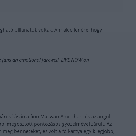
ható pillanatok voltak. Annak ellenére, hogy
 fans an emotional farewell. LIVE NOW on
 párosításán a finn Makwan Amirkhani és az angol
bbi megosztott pontozásos győzelmével zárult. Az
g benneteket, ez volt a fő kártya egyik legjobb,