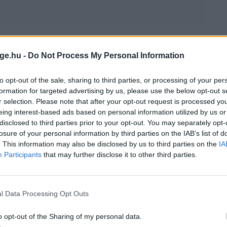
cialistának, most is a földön hatástalanította
ge.hu -
Do Not Process My Personal Information
ubant. Az első menet nagyobb események nélkül
et ért. A felek állva küzdöttek, Nelson a saját
to opt-out of the sale, sharing to third parties, or processing of your per
formation for targeted advertising by us, please use the below opt-out s
r egy kőkemény jobbegyenessel köszönt be, majd egy
r selection. Please note that after your opt-out request is processed y
alig állt a lábán, Gunni simán győzhetett volna TKO-val
eing interest-based ads based on personal information utilized by us or
Szó szerint lerántotta a földre az élőhalott Joubant, és
disclosed to third parties prior to your opt-out. You may separately opt-
uillotine-fojtással. Nagy győzelem volt:
losure of your personal information by third parties on the IAB’s list of
. This information may also be disclosed by us to third parties on the
IA
Participants
that may further disclose it to other third parties.
UFCLondon
pic.twitter.com/bHPXdjb6xO
l Data Processing Opt Outs
 18.
o opt-out of the Sharing of my personal data.