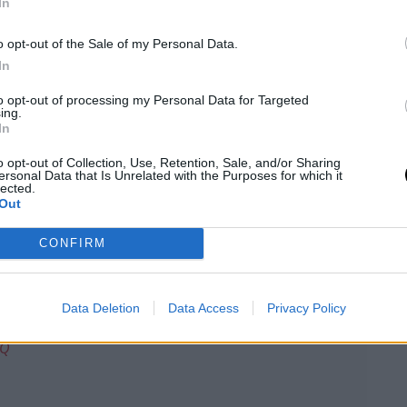
In
o opt-out of the Sale of my Personal Data.
In
lt úgy, ahogyan azt eltervezte. Marlon Vera
to opt-out of processing my Personal Data for Targeted
zi, hogy visszavonul, ugyanis egy fejrúgásos KO-val
ing.
In
o opt-out of Collection, Use, Retention, Sale, and/or Sharing
osan bár, de megnyerte az első két menetet, az
ersonal Data that Is Unrelated with the Purposes for which it
lected.
egy szép ütéssel Marlont, de az ecuadori villámgyorsan
Out
kozatra kapcsolt, ami már sok volt Pickettnek. A
ést mért Brad fejére, akit a bíró mentett meg a
CONFIRM
Data Deletion
Data Access
Privacy Policy
kett's finale and gets the head kick KO!
#UFCLondon
on
9Q