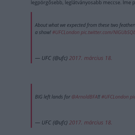
legpörgősebb, leglátványosabb meccse. Íme pá
About what we expected from these two feather
a show!
#UFCLondon
pic.twitter.com/NIGUbSQ
— UFC (@ufc)
2017. március 18.
BIG left lands for
@ArnoldBFA
!!
#UFCLondon
pi
— UFC (@ufc)
2017. március 18.