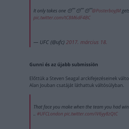
It only takes one 😴 😴 😴
@PosterboyJM
gets
pic.twitter.com/tC8M6dF4BC
— UFC (@ufc)
2017. március 18.
Gunni és az újabb submissiön
Előttük a Steven Seagal arckifejezéseinek vál
Alan Jouban csatáját láthattuk váltósúlyban.
That face you make when the team you had wi
..
#UFCLondon
pic.twitter.com/iV6yy8zQtC