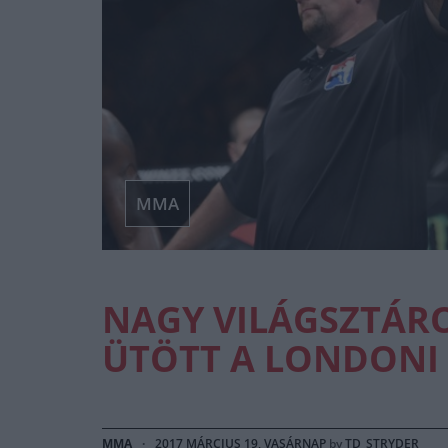
MMA
NAGY VILÁGSZTÁRO
ÜTÖTT A LONDONI
MMA
·
2017 MÁRCIUS 19, VASÁRNAP
by
TD_STRYDER