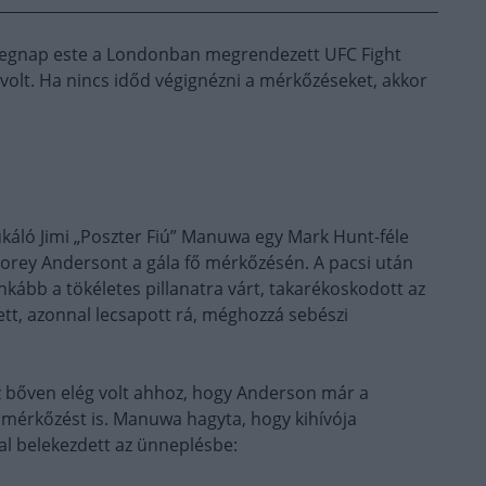
tegnap este a Londonban megrendezett UFC Fight
volt. Ha nincs időd végignézni a mérkőzéseket, akkor
káló Jimi „Poszter Fiú” Manuwa egy Mark Hunt-féle
 Corey Andersont a gála fő mérkőzésén. A pacsi után
nkább a tökéletes pillanatra várt, takarékoskodott az
zett, azonnal lecsapott rá, méghozzá sebészi
 ez bőven elég volt ahhoz, hogy Anderson már a
a mérkőzést is. Manuwa hagyta, hogy kihívója
val belekezdett az ünneplésbe: