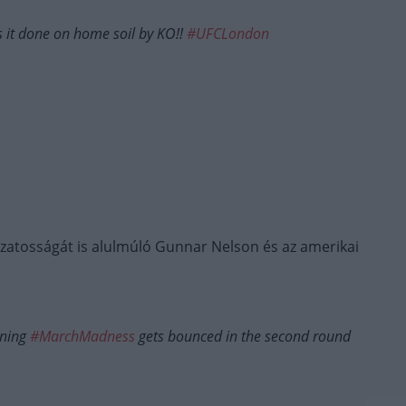
 it done on home soil by KO!!
#UFCLondon
tozatosságát is alulmúló Gunnar Nelson és az amerikai
nning
#MarchMadness
gets bounced in the second round