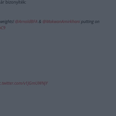
r bizonyíték:
weights!
@ArnoldBFA
&
@MakwanAmirkhani
putting on
bC9
c.twitter.com/v1JGmUWNjY