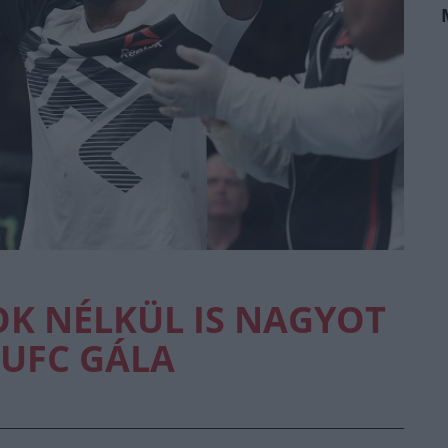
K NÉLKÜL IS NAGYOT
 UFC GÁLA