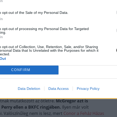
In
o opt-out of the Sale of my Personal Data.
In
nucklefc)
to opt-out of processing my Personal Data for Targeted
ing.
In
o opt-out of Collection, Use, Retention, Sale, and/or Sharing
ersonal Data that Is Unrelated with the Purposes for which it
lected.
Out
ornak, David Feldmannek (a BKFC elnökének) és a
CONFIRM
dézve kijelentette, hogy „nem kér bocsánatot senkitől”
miatt (röpködtek ott azért az inzultusok).
Data Deletion
Data Access
Privacy Policy
ztatta Perry-t, hogy hívja ki Dave Mundellt a
ttnak mutatkozott az ötletre.
McGregor azt is
 Perry ellen a BKFC ringjében.
Ilyen már volt
. Valószínűleg nem is lesz, mert
Conor a Feház Házas