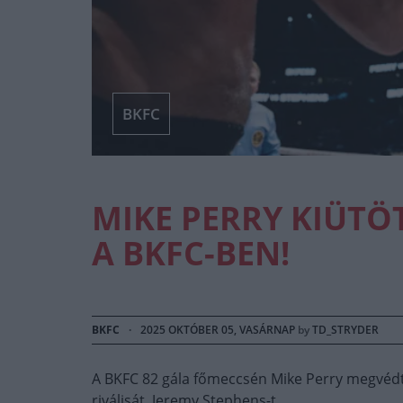
BKFC
MIKE PERRY KIÜTÖ
A BKFC-BEN!
BKFC
·
2025 OKTÓBER 05, VASÁRNAP
by
TD_STRYDER
A BKFC 82 gála főmeccsén Mike Perry megvédte
riválisát, Jeremy Stephens-t.