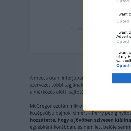
Opted 
I want t
Opted 
A post shared by BKFC (@barek
I want 
Advertis
Opted 
I want t
of my P
was col
Opted 
A meccs utáni interjúban Perry Conor McGreg
szervezet többi tagjának is üzent. McGregort i
a mérkőzés előtti sajtótájékoztatón történtek 
McGregor ezután mikrofont ragadott, és arra bi
középsúlyú bajnoki címért – Perry pedig nyito
hozzátette, hogy a jövőben szívesen kiállna
egyébként korábban, és nem lett belőle semmi