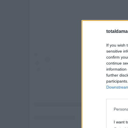
totaldama
If you wish 
sensitive in
confirm you
continue se
information 
further disc
participants
Downstream 
Persona
I want t