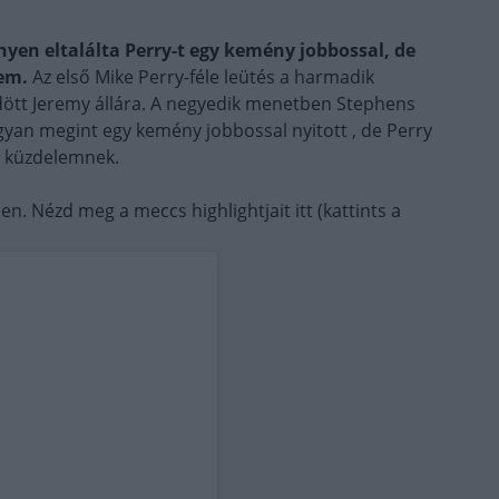
yen eltalálta Perry-t egy kemény jobbossal, de
em.
Az első Mike Perry-féle leütés a harmadik
dött Jeremy állára. A negyedik menetben Stephens
gyan megint egy kemény jobbossal nyitott , de Perry
 a küzdelemnek.
n. Nézd meg a meccs highlightjait itt (kattints a