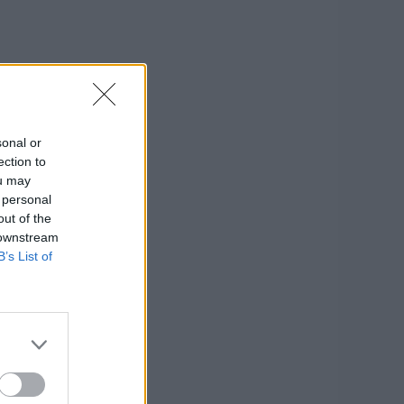
sonal or
ection to
ou may
 personal
out of the
 downstream
B’s List of