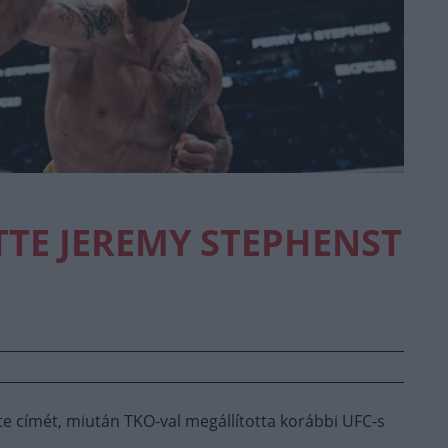
TTE JEREMY STEPHENST
 címét, miután TKO-val megállította korábbi UFC-s