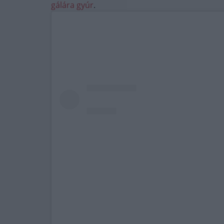
gálára gyúr
.