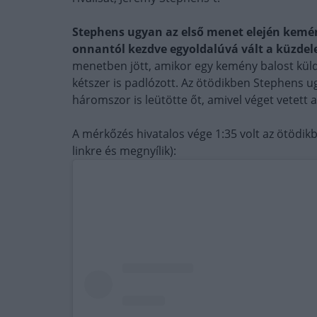
Stephens ugyan az első menet elején kemén
onnantól kezdve egyoldalúvá vált a küzdel
menetben jött, amikor egy kemény balost kül
kétszer is padlózott. Az ötödikben Stephens u
háromszor is leütötte őt, amivel véget vetett
A mérkőzés hivatalos vége 1:35 volt az ötödikbe
linkre és megnyílik):