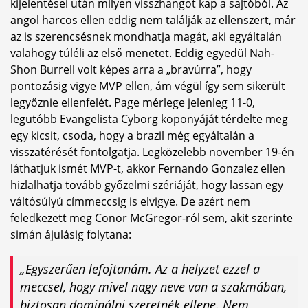
kijelentései után milyen visszhangot kap a sajtóból. Az
angol harcos ellen eddig nem találják az ellenszert, már
az is szerencsésnek mondhatja magát, aki egyáltalán
valahogy túléli az első menetet. Eddig egyedül Nah-
Shon Burrell volt képes arra a „bravúrra”, hogy
pontozásig vigye MVP ellen, ám végül így sem sikerült
legyőznie ellenfelét. Page mérlege jelenleg 11-0,
legutóbb Evangelista Cyborg koponyáját térdelte meg
egy kicsit, csoda, hogy a brazil még egyáltalán a
visszatérését fontolgatja. Legközelebb november 19-én
láthatjuk ismét MVP-t, akkor Fernando Gonzalez ellen
hizlalhatja tovább győzelmi szériáját, hogy lassan egy
váltósúlyú címmeccsig is elvigye. De azért nem
feledkezett meg Conor McGregor-ról sem, akit szerinte
simán ájulásig folytana:
„Egyszerűen lefojtanám. Az a helyzet ezzel a
meccsel, hogy mivel nagy neve van a szakmában,
biztosan dominálni szeretnék ellene. Nem