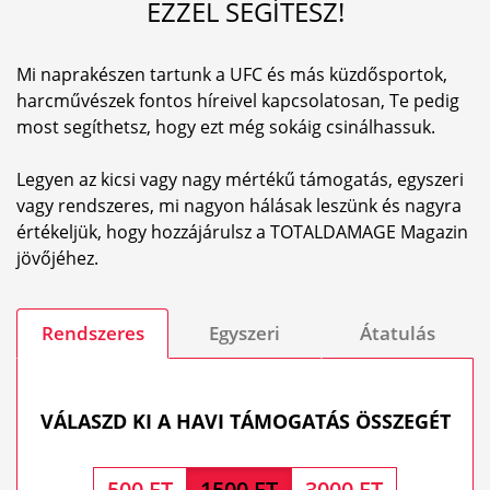
EZZEL SEGÍTESZ!
Mi naprakészen tartunk a UFC és más küzdősportok,
harcművészek fontos híreivel kapcsolatosan, Te pedig
most segíthetsz, hogy ezt még sokáig csinálhassuk.
Legyen az kicsi vagy nagy mértékű támogatás, egyszeri
vagy rendszeres, mi nagyon hálásak leszünk és nagyra
értékeljük, hogy hozzájárulsz a TOTALDAMAGE Magazin
jövőjéhez.
Rendszeres
Egyszeri
Átatulás
VÁLASZD KI A HAVI TÁMOGATÁS ÖSSZEGÉT
500 FT
1500 FT
3000 FT