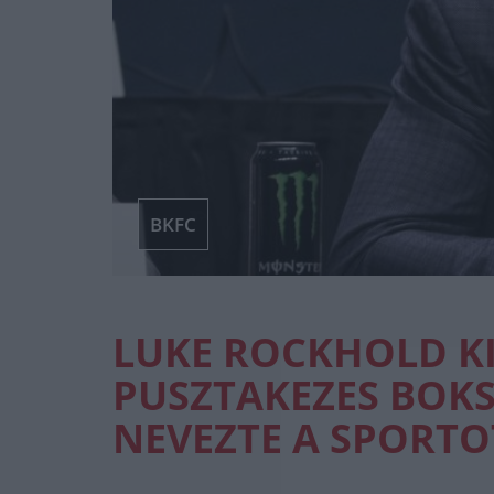
BKFC
LUKE ROCKHOLD K
PUSZTAKEZES BOKS
NEVEZTE A SPORTO