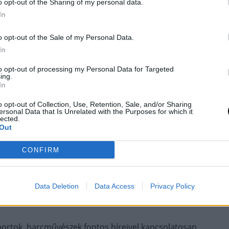
o opt-out of the Sharing of my personal data.
In
em sokkal keményebb és nem ilyen kib*szott
em lehet távolságot mérni – az a pusztakezes
o opt-out of the Sale of my Personal Data.
 megküzdenék Mike Perryvel és elaltatnám. Nem
In
okszban fémkötelek vannak, pattogsz ide-oda. De
to opt-out of processing my Personal Data for Targeted
a is. Az már igazi harc lenne. Az mókás lenne.
ing.
In
o opt-out of Collection, Use, Retention, Sale, and/or Sharing
ersonal Data that Is Unrelated with the Purposes for which it
sztus 30-án kerül sor egy Misfits Boxing eseményen
lected.
Out
O-val Joe Schilling ellen a Karate Combatban. Ha jól
glalkozna puszta kezes kick-boxszal.
CONFIRM
Data Deletion
Data Access
Privacy Policy
AT, MERT EZZEL SEGÍTESZ!
ortok, harcművészek fontos híreivel kapcsolatosan,