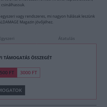
 csinálhassuk.
 egyszeri vagy rendszeres, mi nagyon hálásak leszünk
OTALDAMAGE Magazin jövőjéhez.
Egyszeri
Átatulás
VI TÁMOGATÁS ÖSSZEGÉT
500 FT
3000 FT
MOGATOK