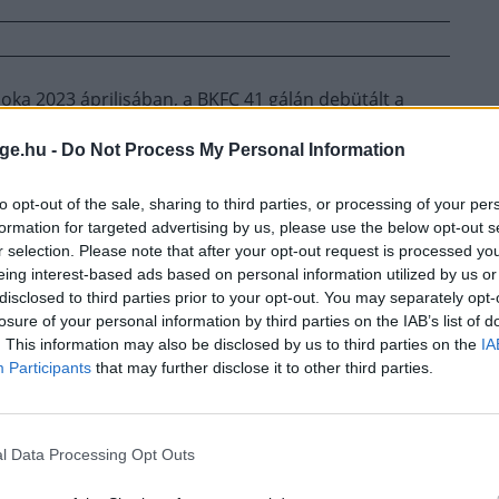
oka 2023 áprilisában, a BKFC 41 gálán debütált a
odik menetben veszített TKO-val. Most visszatekintve
ge.hu -
Do Not Process My Personal Information
m is igazi sport.
to opt-out of the sale, sharing to third parties, or processing of your per
ndta Rockhold az MMA Fightingnek. „Rájöttem,
formation for targeted advertising by us, please use the below opt-out s
eszíteni a kib*szott fogaimat úgy, hogy közben
r selection. Please note that after your opt-out request is processed y
letemben megdolgoztam. Az emberek kib*szottul
eing interest-based ads based on personal information utilized by us or
n körülötte, ami visszalöki az embert a tömegbe.
disclosed to third parties prior to your opt-out. You may separately opt-
sz arról szól, ki akarja előbb szétveretni az arcát
losure of your personal information by third parties on the IAB’s list of
. This information may also be disclosed by us to third parties on the
IA
Participants
that may further disclose it to other third parties.
 sok technikai tudás, ezért nem kedveli. Bár a
 visszatérne, ha pusztakezes kickboxról lenne szó. Azt
l Data Processing Opt Outs
gásokat is engednének, mert így szerinte simán