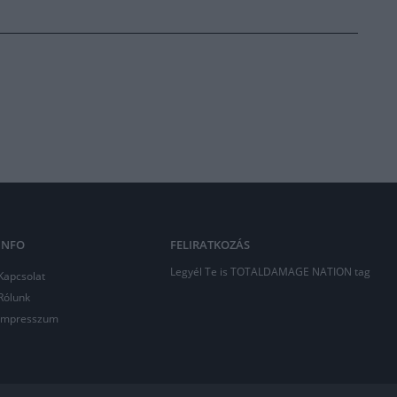
INFO
FELIRATKOZÁS
Legyél Te is TOTALDAMAGE NATION tag
Kapcsolat
Rólunk
Impresszum