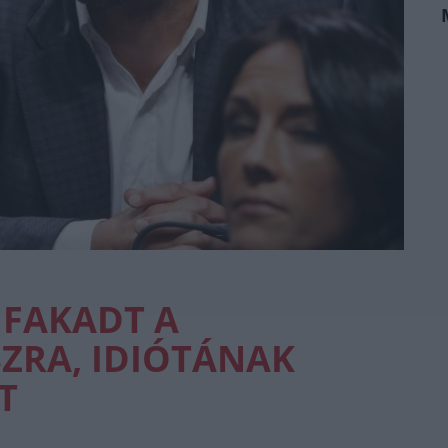
IFAKADT A
ZRA, IDIÓTÁNAK
T