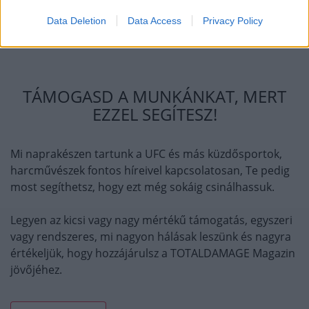
Data Deletion
Data Access
Privacy Policy
TÁMOGASD A MUNKÁNKAT, MERT
EZZEL SEGÍTESZ!
Mi naprakészen tartunk a UFC és más küzdősportok,
harcművészek fontos híreivel kapcsolatosan, Te pedig
most segíthetsz, hogy ezt még sokáig csinálhassuk.
Legyen az kicsi vagy nagy mértékű támogatás, egyszeri
vagy rendszeres, mi nagyon hálásak leszünk és nagyra
értékeljük, hogy hozzájárulsz a TOTALDAMAGE Magazin
jövőjéhez.