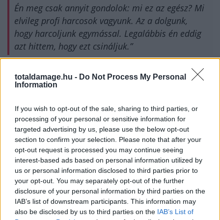
Én meg csak annyit gondolok: mi ez az egész? Mi
elvileg profi harcosok vagyunk. Az a dolgunk,
hogy harcoljunk egymással. Legalábbis én eddig
azt hittem, hogy ezt csináljuk.”
Aspinall több mint 560 napja ideiglenes bajnok, és ez a
totaldamage.hu -
Do Not Process My Personal
szám csak nő, miközben semmi jele, hogy ez a helyzet
Information
hamarosan megváltozna. Felröppentek pletykák, hogy
Ciryl Gane ellen újra megvédheti ideiglenes címét,
If you wish to opt-out of the sale, sharing to third parties, or
mielőtt végre szembenézhetne Jon Jonesszal – ha
processing of your personal or sensitive information for
targeted advertising by us, please use the below opt-out
utóbbi egyáltalán hajlandó lesz kiállni ellene
section to confirm your selection. Please note that after your
novemberben.
opt-out request is processed you may continue seeing
interest-based ads based on personal information utilized by
Jones eközben Thaiföldön tök nyugiban, nagy kanállal
us or personal information disclosed to third parties prior to
habzsolja az életet, épp egy orosz TUF-klón realityt
your opt-out. You may separately opt-out of the further
forgat. Medencézik, naponta ökörködik Hasbullával, és
disclosure of your personal information by third parties on the
lépten-nyomon azt hangoztatja, hogy jelenleg
IAB’s list of downstream participants. This information may
also be disclosed by us to third parties on the
IAB’s List of
egyáltalán nem izgatja a visszatérés gondolata.