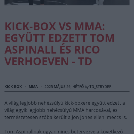
KICK-BOX VS MMA:
EGYÜTT EDZETT TOM
ASPINALL ÉS RICO
VERHOEVEN - TD
KICK-BOX
·
MMA
·
2025 MÁJUS 26, HÉTFŐ
by
TD_STRYDER
A világ legjobb nehézsúlyú kick-boxere együtt edzett a
világ egyik legjobb nehézsúlyú MMA harcosával, és
természetesen szóba került a Jon Jones elleni meccs is.
Tom Aspinallnak ugyan nincs betervezve a következő