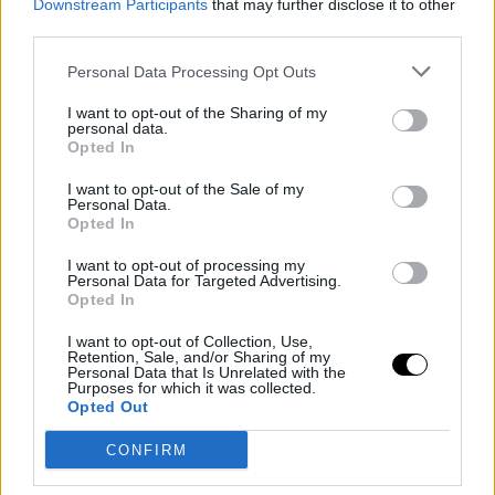
Downstream Participants
that may further disclose it to other
third parties.
Egy normális helyzetben a UFC már rég megfosztotta
volna az övétől, és újra mozgásba lendítette volna a
Personal Data Processing Opt Outs
nehézsúlyt, de úgy néz ki, minden idők egyik
I want to opt-out of the Sharing of my
legjobbjával kivételeznek.
personal data.
Opted In
I want to opt-out of the Sale of my
Personal Data.
Opted In
I want to opt-out of processing my
Personal Data for Targeted Advertising.
Opted In
I want to opt-out of Collection, Use,
Retention, Sale, and/or Sharing of my
Personal Data that Is Unrelated with the
Purposes for which it was collected.
Opted Out
CONFIRM