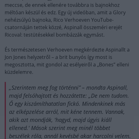
meccse, de ennek ellenére továbbra is bajnokhoz
méltóan készül és edz. Egy új videóban, amit a Glory
nehézsúlyú bajnoka, Rico Verhoeven YouTube-
csatornáján tettek közzé, Aspinall összeméri erejét
Ricoval: testütésekkel bombázzák egymást.
És természetesen Verhoeven megkérdezte Aspinallt a
Jon Jones helyzetről – a brit bunyós így most is
megosztotta, mit gondol az esélyeiről a „Bones” elleni
küzdelemre.
„Szerintem meg fog történni” – mondta Aspinall,
majd felsóhajtott és hozzátette: „De nem tudom.
Ő egy kiszámíthatatlan fickó. Mindenkinek más
az elképzelése arról, mit kéne tennem. Vannak,
akik azt mondják, 'hagyd, majd úgyis kiáll
ellened.' Mások szerint meg minél többet
beszélek róla, annál kevésbé akar harcolni velem.