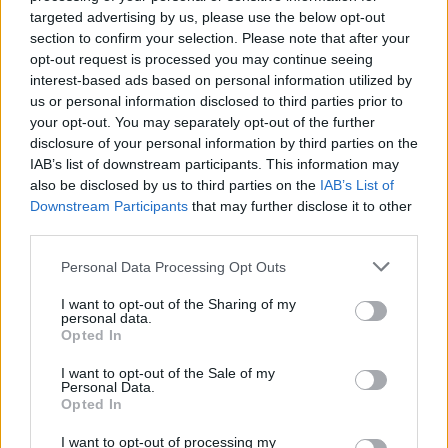
médiakötelezettségek: a bunyósok interjúkat adnak,
targeted advertising by us, please use the below opt-out
Reebok-cuccokat próbálnak fel, köztük a külön a UFC
section to confirm your selection. Please note that after your
205-re gyártott kesztyűket és bőrdzsekiket, végül
opt-out request is processed you may continue seeing
jönnek a nyílt edzések Conor kosarával.
interest-based ads based on personal information utilized by
us or personal information disclosed to third parties prior to
your opt-out. You may separately opt-out of the further
disclosure of your personal information by third parties on the
IAB’s list of downstream participants. This information may
also be disclosed by us to third parties on the
IAB’s List of
Downstream Participants
that may further disclose it to other
third parties.
Personal Data Processing Opt Outs
I want to opt-out of the Sharing of my
personal data.
Opted In
I want to opt-out of the Sale of my
Personal Data.
Opted In
UFC 205: Embedded
első,
második rész.
I want to opt-out of processing my