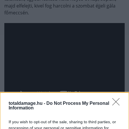
majd elfelejti, kivel fog harcolni a szombat éjjeli gála
főmeccsén.
totaldamage.hu -
Do Not Process My Personal
Information
A vlog negyedik részében visszatér Joanna Jedrzejczyk
If you wish to opt-out of the sale, sharing to third parties, or
és Karolina Kowalkiewicz, aztán ezerrel dübörögnek a
processing of your personal or sensitive information for