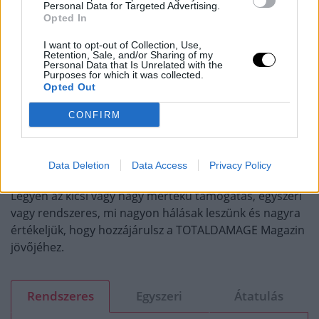
Personal Data for Targeted Advertising.
Opted In
I want to opt-out of Collection, Use,
Retention, Sale, and/or Sharing of my
TÁMOGASD A MUNKÁNKAT, MERT
Personal Data that Is Unrelated with the
Purposes for which it was collected.
EZZEL SEGÍTESZ!
Opted Out
CONFIRM
Mi naprakészen tartunk a UFC és más küzdősportok,
harcművészek fontos híreivel kapcsolatosan, Te pedig
most segíthetsz, hogy ezt még sokáig csinálhassuk.
Data Deletion
Data Access
Privacy Policy
Legyen az kicsi vagy nagy mértékű támogatás, egyszeri
vagy rendszeres, mi nagyon hálásak leszünk és nagyra
értékeljük, hogy hozzájárulsz a TOTALDAMAGE Magazin
jövőjéhez.
Rendszeres
Egyszeri
Átatulás