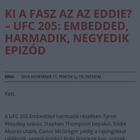
KI A FASZ AZ AZ EDDIE?
– UFC 205: EMBEDDED,
HARMADIK, NEGYEDIK
EPIZÓD
MMA
·
2016 NOVEMBER 11, PÉNTEK
by
TD_INTERIM
Katt.
A UFC 205 Embedded harmadik részében Tyron
Woodley szavaz, Stephen Thompson bepakol, Eddie
Alvarez utazik, Conor McGregor pedig a rajongókkal
találkozik, egyedi festésű Rolls Royce-ot kap, sopizik,