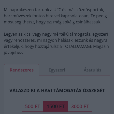
Mi naprakészen tartunk a UFC és más küzdősportok,
harcművészek fontos híreivel kapcsolatosan, Te pedig
most segíthetsz, hogy ezt még sokáig csinálhassuk.
Legyen az kicsi vagy nagy mértékű támogatás, egyszeri
vagy rendszeres, mi nagyon hálásak leszünk és nagyra
értékeljük, hogy hozzájárulsz a TOTALDAMAGE Magazin
jövőjéhez.
Rendszeres
Egyszeri
Átatulás
VÁLASZD KI A HAVI TÁMOGATÁS ÖSSZEGÉT
500 FT
1500 FT
3000 FT