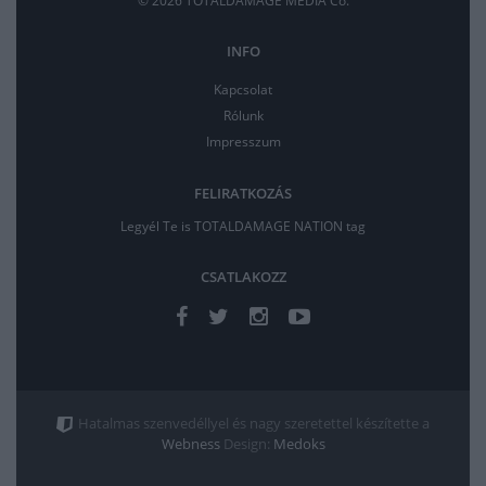
© 2026 TOTALDAMAGE MEDIA Co.
INFO
Kapcsolat
Rólunk
Impresszum
FELIRATKOZÁS
Legyél Te is TOTALDAMAGE NATION tag
CSATLAKOZZ
Hatalmas szenvedéllyel és nagy szeretettel készítette a
Webness
Design:
Medoks