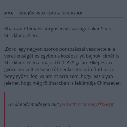
MMA
·
2026 JÚNIUS 30, KEDD
by
TD_STRYDER
Khamzat Chimaev sürgősen visszavágót akar Sean
Strickland ellen.
„Borz" egy nagyon szoros pontozással veszítette el a
veretlenségét és egyben a középsúlyú bajnoki címét is
Strickland ellen a májusi UFC 328 gálán. Elképesztő
győzelem volt ez Sean-tól, senki sem számított arra,
hogy győzni fog, valamint arra sem, hogy lesz olyan
jelenet, hogy még földharcban is felülmúlja Chimaevet.
He already made you quit
pic.twitter.com/egVrkkGagt