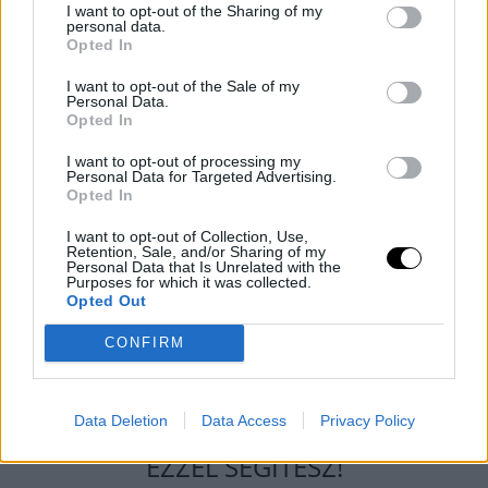
I want to opt-out of the Sharing of my
— Khamzat Chimaev (@KChimaev)
June 29, 2026
personal data.
Opted In
I want to opt-out of the Sale of my
Personal Data.
Opted In
Sean Strickland egyelőre annyit árult el a következő
fellépéséről, hogy decemberben szeretne visszatérni az
I want to opt-out of processing my
Personal Data for Targeted Advertising.
Octagonba annak ellenére, hogy úgy tűnt,
sokkal
Opted In
nagyobb kihagyásra
lesz szüksége a meccs után. Ez
I want to opt-out of Collection, Use,
tehát jó hír, mert így a visszavágóra még idén sor
Retention, Sale, and/or Sharing of my
kerülhet. Chimaev legutóbb a RAF-ban mutatkozott be,
Personal Data that Is Unrelated with the
Purposes for which it was collected.
ahol legyőzte Dillon Danist egy
tömegverekedésbe
Opted Out
torkolló mérkőzésen.
CONFIRM
Data Deletion
Data Access
Privacy Policy
TÁMOGASD A MUNKÁNKAT, MERT
EZZEL SEGÍTESZ!