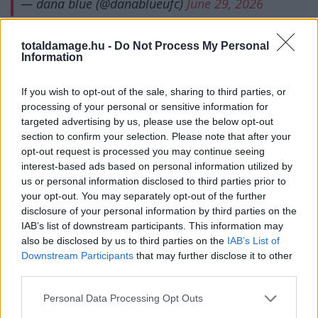
— dana blue (@danablueufc)
June 29, 2026
totaldamage.hu -
Do Not Process My Personal
Information
Chimaev minél előbb szeretne visszavágni az egyetlen
embernek, akinek eddig sikerült legyőznie.
If you wish to opt-out of the sale, sharing to third parties, or
processing of your personal or sensitive information for
targeted advertising by us, please use the below opt-out
„Fogadd el a meccset, ne menekülj! Így is
section to confirm your selection. Please note that after your
megverlek. Minél előbb megtörténik, annál
opt-out request is processed you may continue seeing
könnyebb lesz levegőhöz jutnod.”
interest-based ads based on personal information utilized by
us or personal information disclosed to third parties prior to
your opt-out. You may separately opt-out of the further
disclosure of your personal information by third parties on the
IAB’s list of downstream participants. This information may
Accept the fight, don't run, I'll beat you anyway, The
also be disclosed by us to third parties on the
IAB’s List of
sooner this happens, the easier it will be to breathe 😁
Downstream Participants
that may further disclose it to other
third parties.
@SStricklandMMA
Personal Data Processing Opt Outs