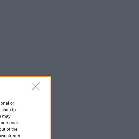
sonal or
ection to
ou may
 personal
out of the
 downstream