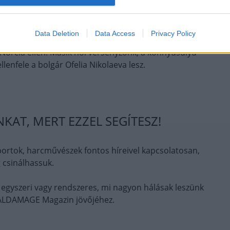
sz a tornán, a középsúlyú Kárászi Balázs a cseh
Data Deletion
Data Access
Privacy Policy
-bajnoki címvédőnk, Kovács Alexandra, akinek az első
 Norcia ellen. Másik női versenyzőnk, a könnyűsúlyú
enfele a bolgár Ofelia Nikolaeva lesz.
AT, MERT EZZEL SEGÍTESZ!
ortok, harcművészek fontos híreivel kapcsolatosan,
 csinálhassuk.
 egyszeri vagy rendszeres, mi nagyon hálásak leszünk
OTALDAMAGE Magazin jövőjéhez.