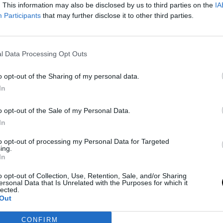
. This information may also be disclosed by us to third parties on the
IA
Participants
that may further disclose it to other third parties.
az értelemben, hogy ez volt az első alkalom, hogy
Így természetesen mexikói IMMAF-győzelemből is ez
l Data Processing Opt Outs
o opt-out of the Sharing of my personal data.
ta, akkor a váltósúlyú Tárnok Ákoson volt a sor, ő a
In
on. Tárnok az első menetben veszített, 2:23-nál,
o opt-out of the Sale of my Personal Data.
In
to opt-out of processing my Personal Data for Targeted
 Tarnok (Hungary🇭🇺) via RNC, 2.23 R1, at 170lbs
ing.
In
o opt-out of Collection, Use, Retention, Sale, and/or Sharing
ersonal Data that Is Unrelated with the Purposes for which it
lected.
Out
CONFIRM