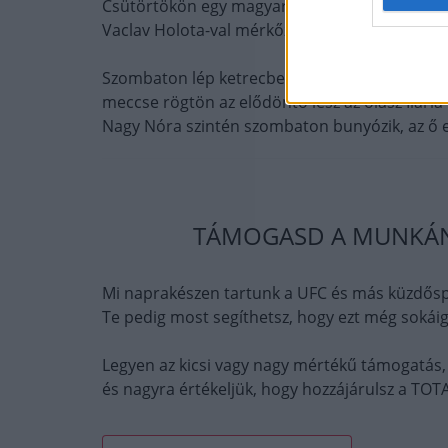
Csütörtökön egy magyar érdekeltségű meccs le
Vaclav Holota-val mérkőzik.
Szombaton lép ketrecbe a női légsúlyú Európa
meccse rögtön az elődöntö lesz az olasz Ilaria
Nagy Nóra szintén szombaton bunyózik, az ő ell
TÁMOGASD A MUNKÁNK
Mi naprakészen tartunk a UFC és más küzdősp
Te pedig most segíthetsz, hogy ezt még sokáig
Legyen az kicsi vagy nagy mértékű támogatás,
és nagyra értékeljük, hogy hozzájárulsz a T