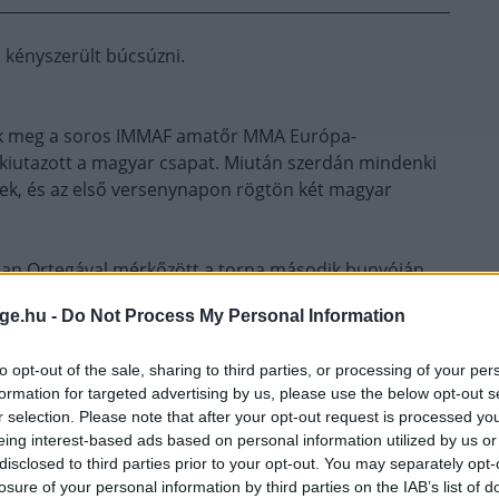
 kényszerült búcsúzni.
zik meg a soros IMMAF amatőr MMA Európa-
s kiutazott a magyar csapat. Miután szerdán mindenki
ek, és az első versenynapon rögtön két magyar
han Ortegával mérkőzött a torna második bunyóján.
 menetben, 1:46-nál.
ge.hu -
Do Not Process My Personal Information
to opt-out of the sale, sharing to third parties, or processing of your per
 via TKO (strikes), 1.46, R3, at 155lbs
formation for targeted advertising by us, please use the below opt-out s
r selection. Please note that after your opt-out request is processed y
witter.com/eVZIwU09qt
eing interest-based ads based on personal information utilized by us or
disclosed to third parties prior to your opt-out. You may separately opt-
losure of your personal information by third parties on the IAB’s list of