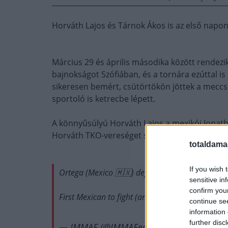
Horváth Lajos és Tárnok Ákos is az első napon
Március 29 és április másodika között rende
bajnokságot Szófiában, és a tornára ezúttal i
sikeresen bemért, csütörtökön jöttek a meccs
sportoló is ketrecbe lépett.
A könnyűsúlyú Horváth Lajos a mexikói Jonat
Horváth TKO-vereséget szenvedett a harmadik
totaldama
If you wish 
Ortega (Mexico 🇲🇽) def. Horvath (Hungary 🇭🇺)
sensitive in
confirm you
First Mexican to fight (and win) at IMMAF!
pic.t
continue se
information 
further disc
— IMMAF (@IMMAFed)
March 29, 2017