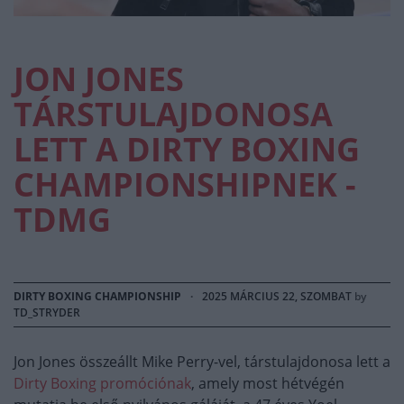
JON JONES
TÁRSTULAJDONOSA
LETT A DIRTY BOXING
CHAMPIONSHIPNEK -
TDMG
DIRTY BOXING CHAMPIONSHIP
·
2025 MÁRCIUS 22, SZOMBAT
by
TD_STRYDER
Jon Jones összeállt Mike Perry-vel, társtulajdonosa lett a
Dirty Boxing promóciónak
, amely most hétvégén