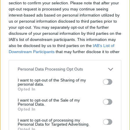
section to confirm your selection. Please note that after your
opt-out request is processed you may continue seeing
interest-based ads based on personal information utilized by
us or personal information disclosed to third parties prior to
your opt-out. You may separately opt-out of the further
disclosure of your personal information by third parties on the
IAB’s list of downstream participants. This information may
also be disclosed by us to third parties on the
IAB’s List of
Várhatóan Jon Jones is ott lesz a szombati eseményen
Downstream Participants
that may further disclose it to other
Miamiban.
third parties.
A gála helyi idő szerint szombaton 18 órakor kezdődik,
Personal Data Processing Opt Outs
és mivel 6 órás időeltolódás van, ez azt jelenti, hogy
I want to opt-out of the Sharing of my
magyar idő szerint a kártya vasárnap éjfélkor
personal data.
Opted In
kezdődik. A műsort teljesen ingyen lehet nézni a
YouTube-on:
I want to opt-out of the Sale of my
Personal Data.
Opted In
I want to opt-out of processing my
Personal Data for Targeted Advertising.
Opted In