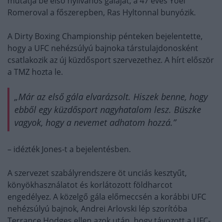
mutatja be első nyilvános gáláját, a 47 éves Yoel
Romeroval a főszerepben, Ras Hyltonnal bunyózik.
A Dirty Boxing Championship pénteken bejelentette,
hogy a UFC nehézsúlyú bajnoka társtulajdonosként
csatlakozik az új küzdősport szervezethez. A hírt először
a TMZ hozta le.
„Már az első gála elvarázsolt. Hiszek benne, hogy
ebből egy küzdősport nagyhatalom lesz. Büszke
vagyok, hogy a nevemet adhatom hozzá.”
– idézték Jones-t a bejelentésben.
A szervezet szabályrendszere öt unciás kesztyűt,
könyökhasználatot és korlátozott földharcot
engedélyez. A közelgő gála előmeccsén a korábbi UFC
nehézsúlyú bajnok, Andrei Arlovski lép szorítóba
Terrance Hodges ellen azok után, hogy távozott a UFC-