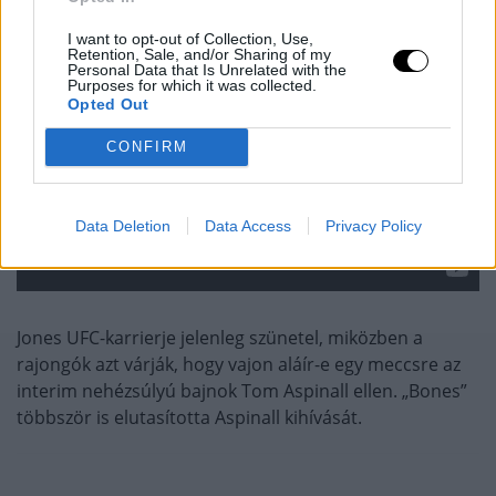
I want to opt-out of Collection, Use,
Retention, Sale, and/or Sharing of my
Personal Data that Is Unrelated with the
Purposes for which it was collected.
Opted Out
CONFIRM
Data Deletion
Data Access
Privacy Policy
Jones UFC-karrierje jelenleg szünetel, miközben a
rajongók azt várják, hogy vajon aláír-e egy meccsre az
interim nehézsúlyú bajnok Tom Aspinall ellen. „Bones”
többször is elutasította Aspinall kihívását.