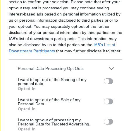
section to confirm your selection. Please note that after your
bajnok van az MMA-ban, nagyon-nagyon
opt-out request is processed you may continue seeing
korlátozó. Az MMA-ban, ha valaki két övet nyer,
interest-based ads based on personal information utilized by
us or personal information disclosed to third parties prior to
az őrületesen nagy dolog. És akik ezt megtették,
your opt-out. You may separately opt-out of the further
azok is mindössze két súlycsoportban lettek
disclosure of your personal information by third parties on the
bajnokok. Háromban még senki sem. Pereira
IAB’s list of downstream participants. This information may
talán megpróbálja majd nehézsúlyban, mert
also be disclosed by us to third parties on the
IAB’s List of
Downstream Participants
that may further disclose it to other
jelenleg körülbelül 240 font a súlya, ami őrület,
third parties.
hiszen korábban 185 fontban harcolt. Ha több
lehetőség és több súlycsoport lenne, szerintem
Personal Data Processing Opt Outs
versenyképesebb meccseket látnánk, kevesebb
I want to opt-out of the Sharing of my
extrém fogyasztást, és végsősoron egészségesebb
personal data.
Opted In
harcosokat. Egyszerűen a több bajnok jobb.
Rengeteg srác lehetne bajnok, csak épp nincs
I want to opt-out of the Sale of my
Personal Data.
számukra megfelelő súlycsoport.”
Opted In
I want to opt-out of processing my
Personal Data for Targeted Advertising.
Opted In