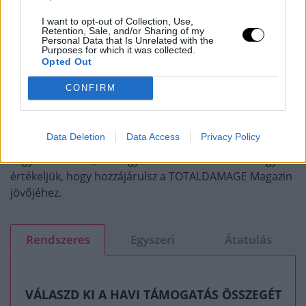
TÁMOGASD A MUNKÁNKAT, MERT
I want to opt-out of Collection, Use,
Retention, Sale, and/or Sharing of my
EZZEL SEGÍTESZ!
Personal Data that Is Unrelated with the
Purposes for which it was collected.
Opted Out
Mi naprakészen tartunk a UFC és más küzdősportok,
CONFIRM
harcművészek fontos híreivel kapcsolatosan, Te pedig
most segíthetsz, hogy ezt még sokáig csinálhassuk.
Data Deletion
Data Access
Privacy Policy
Legyen az kicsi vagy nagy mértékű támogatás, egyszeri
vagy rendszeres, mi nagyon hálásak leszünk és nagyra
értékeljük, hogy hozzájárulsz a TOTALDAMAGE Magazin
jövőjéhez.
Rendszeres
Egyszeri
Átatulás
VÁLASZD KI A HAVI TÁMOGATÁS ÖSSZEGÉT