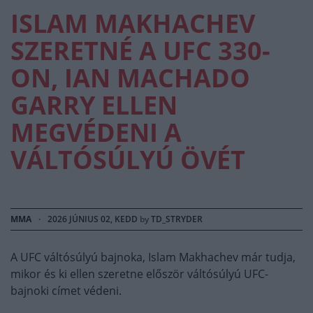
ISLAM MAKHACHEV
SZERETNÉ A UFC 330-
ON, IAN MACHADO
GARRY ELLEN
MEGVÉDENI A
VÁLTÓSÚLYÚ ÖVÉT
MMA
·
2026 JÚNIUS 02, KEDD
by
TD_STRYDER
A UFC váltósúlyú bajnoka, Islam Makhachev már tudja,
mikor és ki ellen szeretne először váltósúlyú UFC-
bajnoki címet védeni.