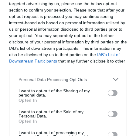
ennek értelmáben ellene szeretne címet védeni,
targeted advertising by us, please use the below opt-out
méghozzá augusztus 15-én, a philadelphiai UFC 330-on
section to confirm your selection. Please note that after your
szeretne visszatérni, és úgy véli, egyértelműen van egy
opt-out request is processed you may continue seeing
első számú kihívó.
interest-based ads based on personal information utilized by
us or personal information disclosed to third parties prior to
your opt-out. You may separately opt-out of the further
„Augusztusra készen állok” – mondta Makhachev
disclosure of your personal information by third parties on the
a UFC on TNT Sportsnak. „Sok kihívó van, de az
IAB’s list of downstream participants. This information may
elsőszámú Ian Garry. Rajta kívül is van még
also be disclosed by us to third parties on the
IAB’s List of
néhány srác, aki el akarja venni az övet, de én
Downstream Participants
that may further disclose it to other
third parties.
nem adom oda senkinek.”
Personal Data Processing Opt Outs
Machado Garry jelenleg két nagy győzelmet aratott.
I want to opt-out of the Sharing of my
Előbb legyőzte a remek formában lévő Carlos Pratest,
personal data.
majd legutóbb a korábbi bajnokot, Belal Muhammadot
Opted In
is felülmúlta a UFC Fight Night 265 gálán.
I want to opt-out of the Sale of my
Personal Data.
Fontos, hogy ez a mostani még a nem hivatalos
Opted In
meccsbejelentés, de akár napokon belül érkezhet az is.
I want to opt-out of processing my