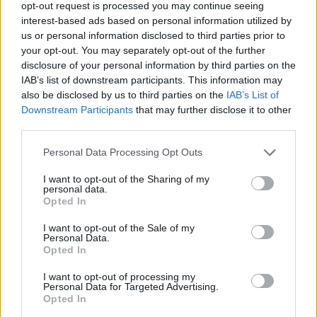
„Ez a birkózásból jön – ez bizony egy
opt-out request is processed you may continue seeing
csirkeszárny!” – mondta Bella a meccs utáni
interest-based ads based on personal information utilized by
us or personal information disclosed to third parties prior to
interjúban a győztes fogásról. „Örülök, hogy most
your opt-out. You may separately opt-out of the further
végre megmutathattam az ütéseimet is, mert
disclosure of your personal information by third parties on the
szerettem volna bizonyítani, hogy olyan kemény
IAB’s list of downstream participants. This information may
állóharcosokkal is fel tudom venni a versenyt,
also be disclosed by us to third parties on the
IAB’s List of
Downstream Participants
that may further disclose it to other
mint Stephanie. Ezt egy nagyon fontos
third parties.
győzelemnek érzem.”
Personal Data Processing Opt Outs
Bella
a kétszeres UFC nehézsúlyú bajnok Frank Mir
I want to opt-out of the Sharing of my
lánya,
az idei NCAA birkózóbajnokságon második
personal data.
Opted In
helyezést ért el, de célja, hogy az őszi utolsó évében
már
bajnoki címet szerezzen.
I want to opt-out of the Sale of my
Personal Data.
Opted In
A tervei közt szerepel a 2028-as Los Angeles-i
olimpia
, így jelenleg továbbra is a birkózást tartja
I want to opt-out of processing my
elsődlegesnek, bár korábban az MMA Fightingnek
Personal Data for Targeted Advertising.
Opted In
elmondta: hosszú távon
szeretne bekerülni az UFC-