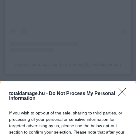
A post shared by Clear Life Combat (@clearlifecombat)
totaldamage.hu -
Do Not Process My Personal
Information
Mir ekkor villámgyorsan eszközölt egy kimurát, és egy
hátsó fojtással is próbálkozott. Végül a kar
If you wish to opt-out of the sale, sharing to third parties, or
hátrafeszítése kényszerítette Calderont feladásra,
processing of your personal or sensitive information for
a meccs a 1. menet 3:58-ánál ért véget.
targeted advertising by us, please use the below opt-out
section to confirm your selection. Please note that after your