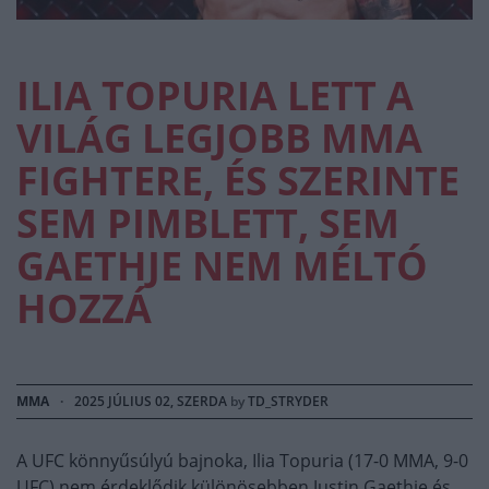
ILIA TOPURIA LETT A
VILÁG LEGJOBB MMA
FIGHTERE, ÉS SZERINTE
SEM PIMBLETT, SEM
GAETHJE NEM MÉLTÓ
HOZZÁ
MMA
·
2025 JÚLIUS 02, SZERDA
by
TD_STRYDER
A UFC könnyűsúlyú bajnoka, Ilia Topuria (17-0 MMA, 9-0
UFC) nem érdeklődik különösebben Justin Gaethje és