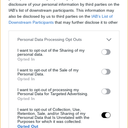
disclosure of your personal information by third parties on the
harcolni különösebben izgalmas lenne a rajongók
IAB’s list of downstream participants. This information may
számára” – mondta Topuria. „Új vérre van
also be disclosed by us to third parties on the
IAB’s List of
szükség ebben a divízióban. Új arcokra, új
Downstream Participants
that may further disclose it to other
srácokra, akik éhesebbek, mint azok, akiket az
third parties.
elmúlt években megszoktunk, mint Gaethje,
Personal Data Processing Opt Outs
Charles Oliveira vagy a többiek. Én új arcokat
akarok hozni a játékba.”
I want to opt-out of the Sharing of my
personal data.
Opted In
ILIA TOPURIA MEGELŐZTE
I want to opt-out of the Sale of my
Personal Data.
Opted In
ISLAM MAKHACHEVET A P4P
LISTÁN
I want to opt-out of processing my
Personal Data for Targeted Advertising.
Opted In
A UFC kedden frissítette a
hivatalos ranglistáját
, és
I want to opt-out of Collection, Use,
Retention, Sale, and/or Sharing of my
észrevettük, hogy most már Ilia vezeti a P4P listát, két
Personal Data that Is Unrelated with the
Purposes for which it was collected.
helyet lépett előre. Ez azt jelenti, hogy
ő lett a világ
Opted Out