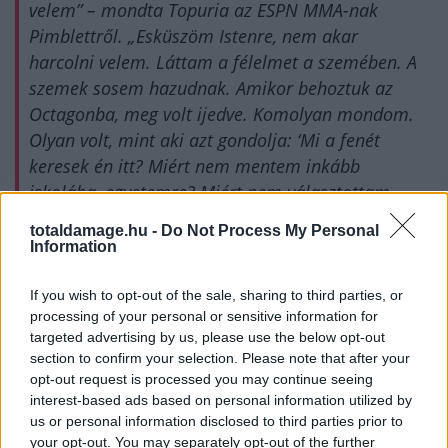
velem” – mondta Topuria az ESPN MMA-nak
Pimblettről. „Esküszöm Istenre, nem akar
harcolni velem. Láttam a félelmet a szemében. A
szemek sosem hazudnak. Amikor behoztuk az
Octagonba, meg volt ijedve. Komolyan mondom.
Olyan volt, mint aki azt gondolja: ‘Mi a fenét
keresek én itt? Miért nem mentem inkább
iskolába, egyetemre? Miért nem választottam
valami mást?’”
totaldamage.hu -
Do Not Process My Personal
Information
Topuria szerint Pimblett lenne a leglogikusabb
választás első címvédő meccsére. Gaethje-t (26-5 MMA,
If you wish to opt-out of the sale, sharing to third parties, or
processing of your personal or sensitive information for
9-5 UFC) viszont elutasította, mint lehetséges kihívót –
targeted advertising by us, please use the below opt-out
annak ellenére, hogy Gaethje azzal fenyegetőzött,
section to confirm your selection. Please note that after your
visszavonul, ha nem kap címmérkőzést.
opt-out request is processed you may continue seeing
interest-based ads based on personal information utilized by
„Szerintem nincs más ebben a súlycsoportban.
us or personal information disclosed to third parties prior to
Azt sem gondolom, hogy Justin Gaethje ellen
your opt-out. You may separately opt-out of the further