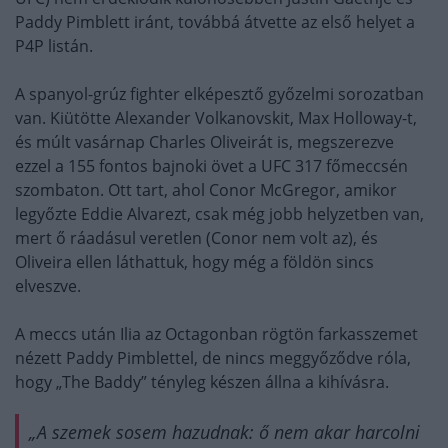
Paddy Pimblett iránt, továbbá átvette az első helyet a
P4P listán.
A spanyol-grúz fighter elképesztő győzelmi sorozatban
van. Kiütötte Alexander Volkanovskit, Max Holloway-t,
és múlt vasárnap Charles Oliveirát is, megszerezve
ezzel a 155 fontos bajnoki övet a UFC 317 főmeccsén
szombaton. Ott tart, ahol Conor McGregor, amikor
legyőzte Eddie Alvarezt, csak még jobb helyzetben van,
mert ő ráadásul veretlen (Conor nem volt az), és
Oliveira ellen láthattuk, hogy még a földön sincs
elveszve.
A meccs után Ilia az Octagonban rögtön farkasszemet
nézett Paddy Pimblettel, de nincs meggyőződve róla,
hogy „The Baddy” tényleg készen állna a kihívásra.
„A szemek sosem hazudnak: ő nem akar harcolni