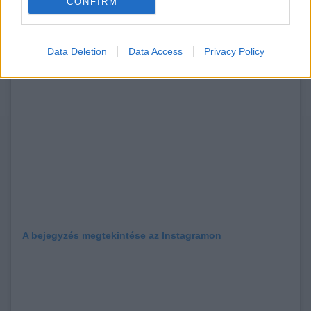
CONFIRM
Data Deletion
Data Access
Privacy Policy
A bejegyzés megtekintése az Instagramon