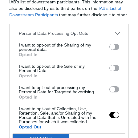
IAB’s list of downstream participants. This information may
került.
also be disclosed by us to third parties on the
IAB’s List of
Downstream Participants
that may further disclose it to other
A megalázó vereség – és a vele jövő negatív
third parties.
kommentáradat – annyira megviselte Hardyt, hogy
Personal Data Processing Opt Outs
bejelentette az Instagramon: most egy időre felhagy a
közösségi média használatával, és letörli az appot.
I want to opt-out of the Sharing of my
personal data.
Hozzátette, hogy nyilván nem ilyen eredményt szeretett
Opted In
volna, de büszke magára, hogy "Szerbia legjobbjával"
vívott egy nagy háborút.
I want to opt-out of the Sale of my
Personal Data.
Opted In
I want to opt-out of processing my
Personal Data for Targeted Advertising.
Opted In
I want to opt-out of Collection, Use,
Retention, Sale, and/or Sharing of my
Personal Data that Is Unrelated with the
Purposes for which it was collected.
Opted Out