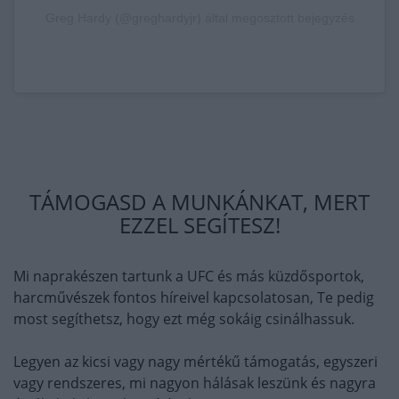
Greg Hardy (@greghardyjr) által megosztott bejegyzés
TÁMOGASD A MUNKÁNKAT, MERT
EZZEL SEGÍTESZ!
Mi naprakészen tartunk a UFC és más küzdősportok,
harcművészek fontos híreivel kapcsolatosan, Te pedig
most segíthetsz, hogy ezt még sokáig csinálhassuk.
Legyen az kicsi vagy nagy mértékű támogatás, egyszeri
vagy rendszeres, mi nagyon hálásak leszünk és nagyra