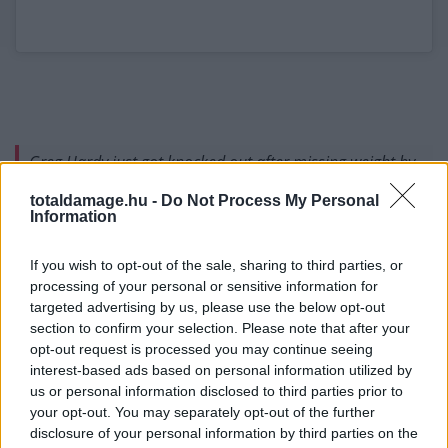
Greg Hardy just got knocked out after missing weight by
25 pounds 😳
pic.twitter.com/C3UJ5qItSC
totaldamage.hu -
Do Not Process My Personal
Information
— Championship Rounds (@ChampRDS)
May 30,
If you wish to opt-out of the sale, sharing to third parties, or
2026
processing of your personal or sensitive information for
targeted advertising by us, please use the below opt-out
section to confirm your selection. Please note that after your
Hardy még úgy sem tudta megnyerni ezt a bunyót,
opt-out request is processed you may continue seeing
interest-based ads based on personal information utilized by
hogy 52 fonttal, vagyis 23,5 kilóval nehezebb volt az
us or personal information disclosed to third parties prior to
ellenfelénél a mérlegelésen – a súlyát ugyanis nem
your opt-out. You may separately opt-out of the further
tudta hozni, ezért köztes súlyban rendezték meg a
disclosure of your personal information by third parties on the
mérkőzést. Darko ezzel két meccses nyerő szériába