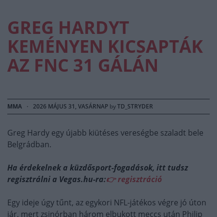
GREG HARDYT
KEMÉNYEN KICSAPTÁK
AZ FNC 31 GÁLÁN
MMA
·
2026 MÁJUS 31, VASÁRNAP
by
TD_STRYDER
Greg Hardy egy újabb kiütéses vereségbe szaladt bele
Belgrádban.
Ha érdekelnek a küzdősport-fogadások, itt tudsz
regisztrálni a Vegas.hu-ra:
👉 regisztráció
Egy ideje úgy tűnt, az egykori NFL-játékos végre jó úton
jár, mert zsinórban három elbukott meccs után Philip