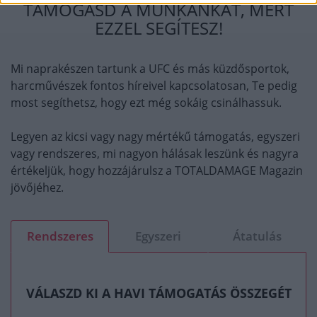
TÁMOGASD A MUNKÁNKAT, MERT
EZZEL SEGÍTESZ!
Mi naprakészen tartunk a UFC és más küzdősportok,
harcművészek fontos híreivel kapcsolatosan, Te pedig
most segíthetsz, hogy ezt még sokáig csinálhassuk.
Legyen az kicsi vagy nagy mértékű támogatás, egyszeri
vagy rendszeres, mi nagyon hálásak leszünk és nagyra
értékeljük, hogy hozzájárulsz a TOTALDAMAGE Magazin
jövőjéhez.
Rendszeres
Egyszeri
Átatulás
VÁLASZD KI A HAVI TÁMOGATÁS ÖSSZEGÉT