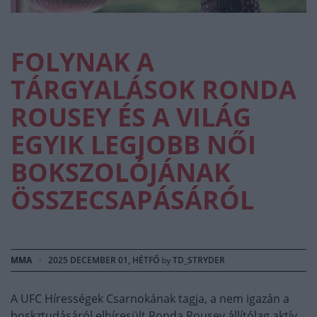
FOLYNAK A
TÁRGYALÁSOK RONDA
ROUSEY ÉS A VILÁG
EGYIK LEGJOBB NŐI
BOKSZOLÓJÁNAK
ÖSSZECSAPÁSÁRÓL
MMA
·
2025 DECEMBER 01, HÉTFŐ
by
TD_STRYDER
A UFC Hírességek Csarnokának tagja, a nem igazán a
boskztudásáról elhíresült Ronda Rousey állítólag aktív