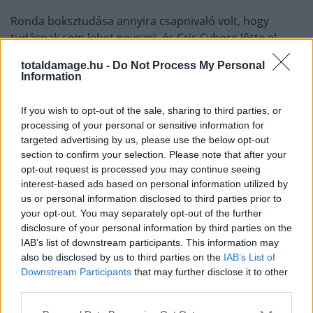
Ronda boksztudása annyira csapnivaló volt, hogy
tudásnak sem lehet nevezni, és Cris Cyborg lőtte el
annó az egyik legnagyobb poént, amit MMA-ban
totaldamage.hu -
Do Not Process My Personal
hallottunk:
Information
„Láttam Rondát árnyékbokszolni, és az árnyéka
If you wish to opt-out of the sale, sharing to third parties, or
nyert."
processing of your personal or sensitive information for
targeted advertising by us, please use the below opt-out
section to confirm your selection. Please note that after your
Nemrég Rousey újra elkezdett küzdősportolni, és
opt-out request is processed you may continue seeing
felmerült az is, hogy a Fehér Házas gálán kaphatna
interest-based ads based on personal information utilized by
helyet. Ő azonban azt mondta, erre nem vevő.
us or personal information disclosed to third parties prior to
your opt-out. You may separately opt-out of the further
A 39 éves Katie Taylor két egymást követő pontozásos
disclosure of your personal information by third parties on the
IAB’s list of downstream participants. This information may
győzelemmel érkezne a ringbe ellene, mindkettőt a
also be disclosed by us to third parties on the
IAB’s List of
másik női bokszikon, Amanda Serrano ellen aratta. Bár
Downstream Participants
that may further disclose it to other
ő is karrierje végén jár, Taylor 2012-es olimpiai bajnok
third parties.
és ötszörös világbajnok bokszban.