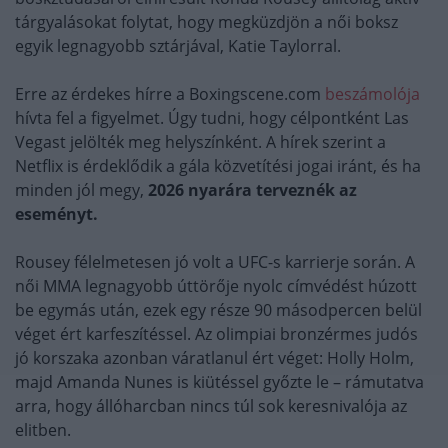
tárgyalásokat folytat, hogy megküzdjön a női boksz
egyik legnagyobb sztárjával, Katie Taylorral.
Erre az érdekes hírre a Boxingscene.com
beszámolója
hívta fel a figyelmet. Úgy tudni, hogy célpontként Las
Vegast jelölték meg helyszínként. A hírek szerint a
Netflix is érdeklődik a gála közvetítési jogai iránt, és ha
minden jól megy,
2026 nyarára terveznék az
eseményt.
Rousey félelmetesen jó volt a UFC-s karrierje során. A
női MMA legnagyobb úttörője nyolc címvédést húzott
be egymás után, ezek egy része 90 másodpercen belül
véget ért karfeszítéssel. Az olimpiai bronzérmes judós
jó korszaka azonban váratlanul ért véget: Holly Holm,
majd Amanda Nunes is kiütéssel győzte le – rámutatva
arra, hogy állóharcban nincs túl sok keresnivalója az
elitben.