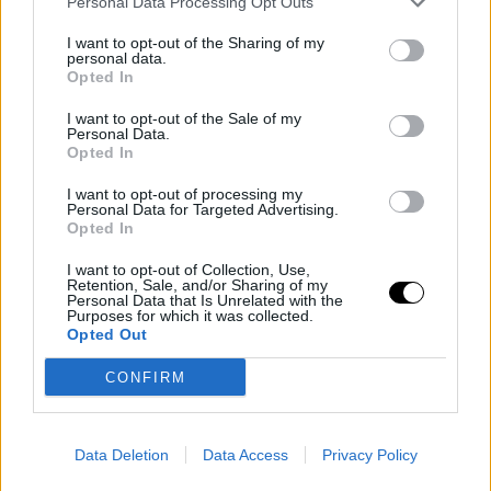
Personal Data Processing Opt Outs
Taylor jelenleg a Matchroom Boxing irányítása alatt áll,
I want to opt-out of the Sharing of my
és annak vezérigazgatója, Frank Smith nemrég a Boxing
personal data.
Scene-nek így nyilatkozott:
Opted In
I want to opt-out of the Sale of my
„Nézd, Rousey nyilvánvalóan szupersztár név a
Personal Data.
Opted In
küzdősportok világában, és ha átjönne bokszolni,
az óriási dolog lenne. Én még nem hallottam
I want to opt-out of processing my
Personal Data for Targeted Advertising.
róla, hogy a boksz felé kacsingatna, de majd
Opted In
meglátjuk.”
I want to opt-out of Collection, Use,
Retention, Sale, and/or Sharing of my
Personal Data that Is Unrelated with the
Kétség sem fér hozzá, Katie minden idők egyik
Purposes for which it was collected.
legnagyobb favoritja lenne, ha ez a meccs tényleg
Opted Out
összejönne. Talán nagyobb favorit, mint Anthony
CONFIRM
Joshua a Jake Paul elleni meccsen.
Data Deletion
Data Access
Privacy Policy