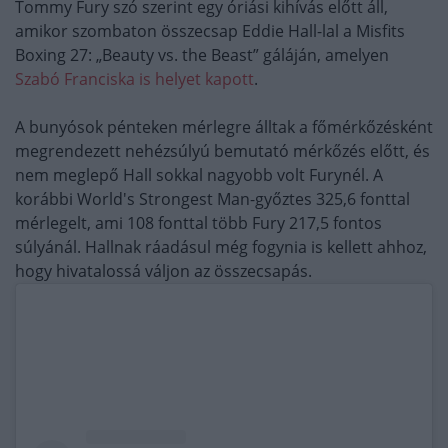
Tommy Fury szó szerint egy óriási kihívás előtt áll,
amikor szombaton összecsap Eddie Hall-lal a Misfits
Boxing 27: „Beauty vs. the Beast” gáláján, amelyen
Szabó Franciska is helyet kapott
.
A bunyósok pénteken mérlegre álltak a főmérkőzésként
megrendezett nehézsúlyú bemutató mérkőzés előtt, és
nem meglepő Hall sokkal nagyobb volt Furynél. A
korábbi World's Strongest Man-győztes 325,6 fonttal
mérlegelt, ami 108 fonttal több Fury 217,5 fontos
súlyánál. Hallnak ráadásul még fogynia is kellett ahhoz,
hogy hivatalossá váljon az összecsapás.