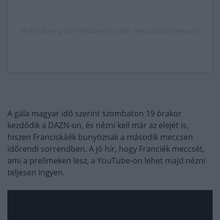
Misfits Boxing (@misfitsboxing) által megosztott bejegyzés
A gála magyar idő szerint szombaton 19 órakor
kezdődik a DAZN-on, és nézni kell már az elejét is,
hiszen Franciskáék bunyóznak a második meccsen
időrendi sorrendben. A jó hír, hogy Franciék meccsét,
ami a prelimeken lesz, a YouTube-on lehet majd nézni
teljesen ingyen.