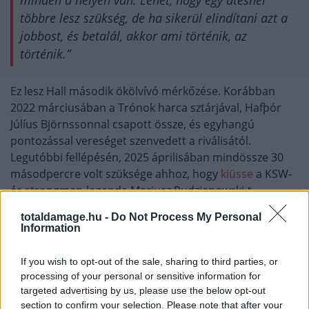
minden a helyén van. Lehet, hogy egy ütésnél
többre lesz szükség, de ha sikerül elindítani azt a
jobbost, és betalál, akkor ami történik, az
történik.”
Ez lesz Hall második ökölvívó mérkőzése. Korábban
2022 márciusában a Trónok harca sztárjával, Hafþór
Júlíus Björnssonnal csapott össze, és egyhangú
pontozással vereséget szenvedett a riválisától.
Legutóbbi fellépésén, 2025 áprilisában mindössze 30
másodpercre volt szüksége ahhoz, hogy
kiüsse
a KSW-
és strongman-legenda Mariusz Pudzianowski-t.
totaldamage.hu -
Do Not Process My Personal
Fury 11-0-s profi bokszmérleggel érkezik a manchesteri
Information
AO Arenában rendezett összecsapásra. A mikrofonhoz
lépve gyorsan lesöpörte Hall méretbeli előnyét, és saját
If you wish to opt-out of the sale, sharing to third parties, or
kiütéses győzelmét jósolta.
processing of your personal or sensitive information for
targeted advertising by us, please use the below opt-out
section to confirm your selection. Please note that after your
„Akár 400 fonttal is lehetne nehezebb nálam,