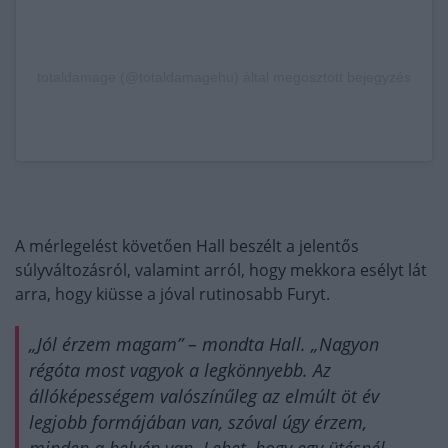
totaldamage (@totaldamagehu) által megosztott bejegyzés
A mérlegelést követően Hall beszélt a jelentős
súlyváltozásról, valamint arról, hogy mekkora esélyt lát
arra, hogy kiüsse a jóval rutinosabb Furyt.
„Jól érzem magam” – mondta Hall. „Nagyon
régóta most vagyok a legkönnyebb. Az
állóképességem valószínűleg az elmúlt öt év
legjobb formájában van, szóval úgy érzem,