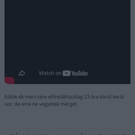
Eddie-ék meccsére előreláthatólag 23 óra körül kerül
sor, de erre ne vegyetek mérget.