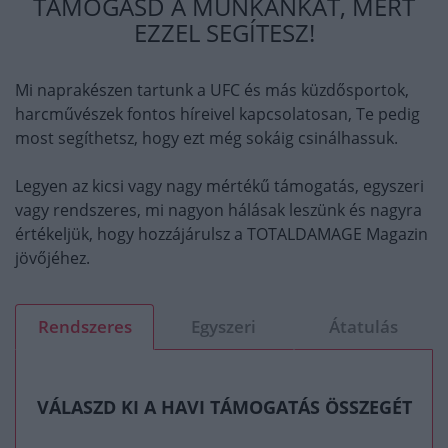
TÁMOGASD A MUNKÁNKAT, MERT
EZZEL SEGÍTESZ!
Mi naprakészen tartunk a UFC és más küzdősportok,
harcművészek fontos híreivel kapcsolatosan, Te pedig
most segíthetsz, hogy ezt még sokáig csinálhassuk.
Legyen az kicsi vagy nagy mértékű támogatás, egyszeri
vagy rendszeres, mi nagyon hálásak leszünk és nagyra
értékeljük, hogy hozzájárulsz a TOTALDAMAGE Magazin
jövőjéhez.
Rendszeres
Egyszeri
Átatulás
VÁLASZD KI A HAVI TÁMOGATÁS ÖSSZEGÉT