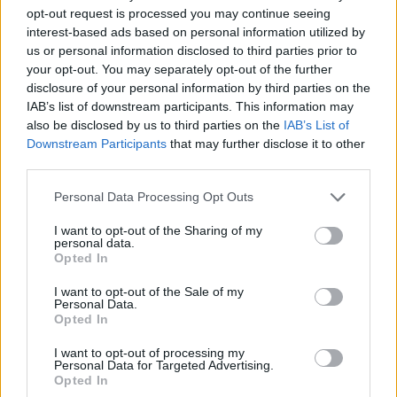
opt-out request is processed you may continue seeing
magasról teszek rá” – mondta Fury. „Készen állok
interest-based ads based on personal information utilized by
a holnapi harcra, nem érdekel, ki áll a másik
us or personal information disclosed to third parties prior to
sarokban. A Szörnyeteg holnap este visszakerül a
your opt-out. You may separately opt-out of the further
ketrecébe, én pedig ismét uralkodni fogok.
disclosure of your personal information by third parties on the
IAB’s list of downstream participants. This information may
Bármelyik ütés talál be először, annak jó éjszakát
also be disclosed by us to third parties on the
IAB’s List of
kívánhatunk.”
Downstream Participants
that may further disclose it to other
third parties.
A mérlegelést követően Fury és Hall egy üvegfallal
Personal Data Processing Opt Outs
elválasztott ketrecben nézett farkasszemet egymással,
Hall pedig játékosan még azt is megpróbálta betörni.
I want to opt-out of the Sharing of my
personal data.
Opted In
I want to opt-out of the Sale of my
Personal Data.
Opted In
I want to opt-out of processing my
Personal Data for Targeted Advertising.
Opted In