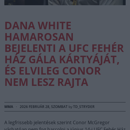
DANA WHITE
HAMAROSAN
BEJELENTI A UFC FEHÉR
HÁZ GÁLA KÁRTYÁJÁT,
ÉS ELVILEG CONOR
NEM LESZ RAJTA
MMA
·
2026 FEBRUÁR 28, SZOMBAT
by
TD_STRYDER
A legfrissebb jelentések szerint Conor McGregor
várhatóan nem fog harcolni a június 14-i UFC Fehér Ház