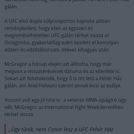
gálán.
A UFC első dupla súlycsoportos bajnoka abban
reménykedett, hogy ezen az egyszeri és
megismételhetetlen UFC-gálán térhet vissza az
Octagonba, gyakorlatilag ezért kezdett el komolyan
edzeni és edzőtáborozni, ötéves kihagyás után.
McGregor a hónap elején azt állította, hogy már
megvan a visszatérésének dátuma és az ellenfele is.
Sokan azt feltételezték, hogy ő is ott lesz a Fehér Ház
gálán, ám Ariel Helwani szerint ennek kicsi az esélye.
Viszont volt egy jó híre is: a veterán MMA-újságíró úgy
véli, McGregor az International Fight Week keretében
térhet vissza.
„Úgy tűnik, nem Conor lesz a UFC Fehér Ház