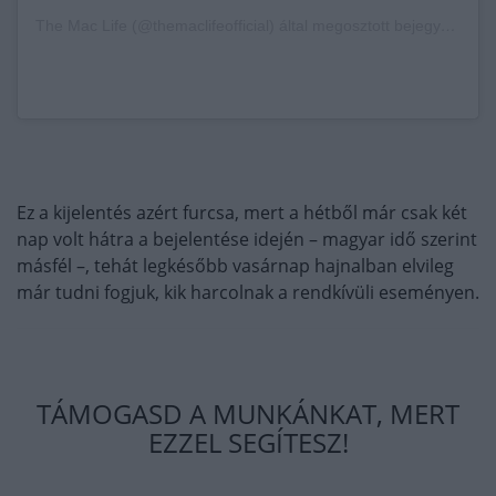
The Mac Life (@themaclifeofficial) által megosztott bejegyzés
Ez a kijelentés azért furcsa, mert a hétből már csak két
nap volt hátra a bejelentése idején – magyar idő szerint
másfél –, tehát legkésőbb vasárnap hajnalban elvileg
már tudni fogjuk, kik harcolnak a rendkívüli eseményen.
TÁMOGASD A MUNKÁNKAT, MERT
EZZEL SEGÍTESZ!