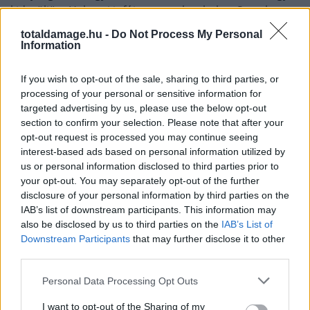
kiderüljön, Helwani infói pontosak voltak-e. Szombat
hajnalban ugyanis Dana White az Instagramon
totaldamage.hu -
Do Not Process My Personal
bejelentette – abban az adásban, amiből kiderült az is,
Information
hogy Alex Pereira
fellép nehézsúlyba
–, hogy még ezen
a héten bejelenti a Fehér Ház gála kártyáját.
If you wish to opt-out of the sale, sharing to third parties, or
processing of your personal or sensitive information for
targeted advertising by us, please use the below opt-out
„Ezen a héten bejelentem a Fehér Ház gála
section to confirm your selection. Please note that after your
kártyáját. Ezen a héten be fogom jelenteni.”
opt-out request is processed you may continue seeing
interest-based ads based on personal information utilized by
us or personal information disclosed to third parties prior to
your opt-out. You may separately opt-out of the further
disclosure of your personal information by third parties on the
IAB’s list of downstream participants. This information may
also be disclosed by us to third parties on the
IAB’s List of
Downstream Participants
that may further disclose it to other
third parties.
Personal Data Processing Opt Outs
I want to opt-out of the Sharing of my