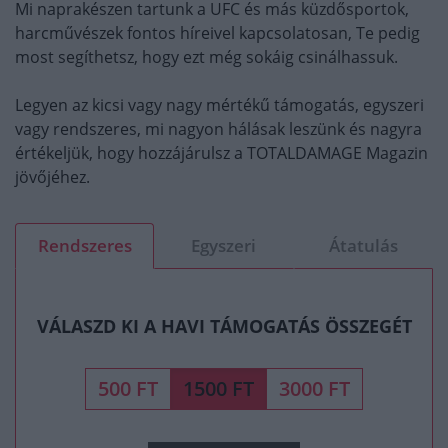
Mi naprakészen tartunk a UFC és más küzdősportok,
harcművészek fontos híreivel kapcsolatosan, Te pedig
most segíthetsz, hogy ezt még sokáig csinálhassuk.
Legyen az kicsi vagy nagy mértékű támogatás, egyszeri
vagy rendszeres, mi nagyon hálásak leszünk és nagyra
értékeljük, hogy hozzájárulsz a TOTALDAMAGE Magazin
jövőjéhez.
Rendszeres
Egyszeri
Átatulás
VÁLASZD KI A HAVI TÁMOGATÁS ÖSSZEGÉT
500 FT
1500 FT
3000 FT