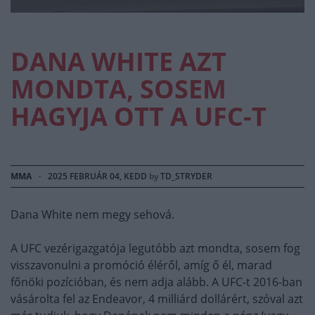
DANA WHITE AZT
MONDTA, SOSEM
HAGYJA OTT A UFC-T
MMA
·
2025 FEBRUÁR 04, KEDD
by
TD_STRYDER
Dana White nem megy sehová.
A UFC vezérigazgatója legutóbb azt mondta, sosem fog
visszavonulni a promóció éléről, amíg ő él, marad
főnöki pozícióban, és nem adja alább. A UFC-t 2016-ban
vásárolta fel az Endeavor, 4 milliárd dollárért, szóval azt