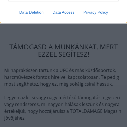
Egyébként Vince McMahon, a WWE feje is hasonlót
Data Deletion
Data Access
Privacy Policy
nyilatkozott, ő sem tervez nyugdíjba menni soha.
TÁMOGASD A MUNKÁNKAT, MERT
EZZEL SEGÍTESZ!
Mi naprakészen tartunk a UFC és más küzdősportok,
harcművészek fontos híreivel kapcsolatosan, Te pedig
most segíthetsz, hogy ezt még sokáig csinálhassuk.
Legyen az kicsi vagy nagy mértékű támogatás, egyszeri
vagy rendszeres, mi nagyon hálásak leszünk és nagyra
értékeljük, hogy hozzájárulsz a TOTALDAMAGE Magazin
jövőjéhez.