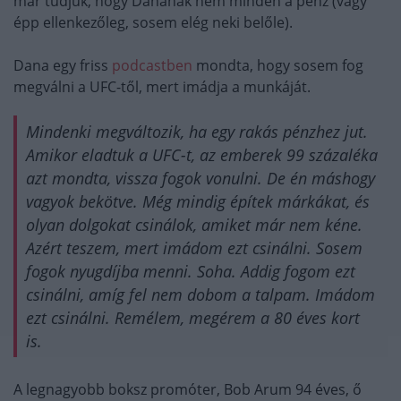
már tudjuk, hogy Danának nem minden a pénz (vagy
épp ellenkezőleg, sosem elég neki belőle).
Dana egy friss
podcastben
mondta, hogy sosem fog
megválni a UFC-től, mert imádja a munkáját.
Mindenki megváltozik, ha egy rakás pénzhez jut.
Amikor eladtuk a UFC-t, az emberek 99 százaléka
azt mondta, vissza fogok vonulni. De én máshogy
vagyok bekötve. Még mindig építek márkákat, és
olyan dolgokat csinálok, amiket már nem kéne.
Azért teszem, mert imádom ezt csinálni. Sosem
fogok nyugdíjba menni. Soha. Addig fogom ezt
csinálni, amíg fel nem dobom a talpam. Imádom
ezt csinálni. Remélem, megérem a 80 éves kort
is.
A legnagyobb boksz promóter, Bob Arum 94 éves, ő