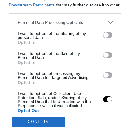
Downstream Participants
that may further disclose it to other
third parties.
Az biztos, hogy piszkosul érti a dolgát White, általában
Personal Data Processing Opt Outs
mindig nagyon jókat nyilatkozik a gálák után, néha csak
I want to opt-out of the Sharing of my
pislogunk, hogy hogyan tud megjegyezni ennyi mindent
personal data.
a bunyósokról, és az is elképesztő, milyen jól tud
Opted In
beszélni, egy élmény hallgatni a szavait.
I want to opt-out of the Sale of my
Personal Data.
Neki köszönhetjük azt is, hogy a covid idején tudtunk
Opted In
nézni MMA-t, mert mindenki más befosott a vírustól.
I want to opt-out of processing my
White meg megoldotta. Ezért örök hálával tartozunk
Personal Data for Targeted Advertising.
Opted In
neki, és ez csak egy pozitív dolog a temérdek többi
közül.
I want to opt-out of Collection, Use,
Retention, Sale, and/or Sharing of my
Personal Data that Is Unrelated with the
Más már tényleg visszavonult volna, vagy
Purposes for which it was collected.
idegösszeroppanást kapott volna a sok munkától – erre
Opted Out
a melóra tényleg csak egy fanatikus rajongó képes,
CONFIRM
mint Dana White.