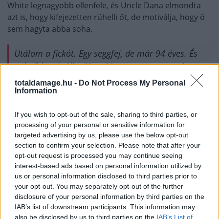
White legnagyobb ellenfele, és Uncle Dana elmondta
azt is, hogy kifejezetten rühelli őt, de motiválja, hogy ő
sem hagyta abba soha.
Utálom a fickót. Egy seggfej, de már 94 éves. És
még ő is csinálja. Nem hittem a szememnek:
egyik nap Las Vegasban volt este 9-kor egy WNBA
totaldamage.hu -
Do Not Process My Personal
meccsen, másnap Szaúd-Arábiában volt egy
Information
bokszmeccsen. 94 éves! Utálom őt, de ezt
If you wish to opt-out of the sale, sharing to third parties, or
tisztelem benne. Hogy is ne tisztelném?
processing of your personal or sensitive information for
targeted advertising by us, please use the below opt-out
Dana White ősidők óta a UFC vezére, és csak a titulusa
section to confirm your selection. Please note that after your
változott meg, korábban a UFC főnökeként emlegettük,
opt-out request is processed you may continue seeing
de ugyanúgy ő volt a fő döntéshozó. Lehet rá mondani
interest-based ads based on personal information utilized by
us or personal information disclosed to third parties prior to
jót és rosszat is, viszont az egészen biztos, hogy bárki is
your opt-out. You may separately opt-out of the further
lett volna a helyében ez idő alatt, biztosan arról az
disclosure of your personal information by third parties on the
emberről is lehetne mondani ugyanúgy jót is és rosszat
IAB’s list of downstream participants. This information may
is.
also be disclosed by us to third parties on the
IAB’s List of