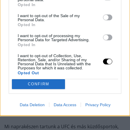
Saitamában, a nehézsúlyú bajnoki övért. A korszak
Opted In
messze legvártabb összecsapása volt, és méltó is volt a
felhajtáshoz: később az év meccsének választották,
I want to opt-out of the Sale of my
Personal Data.
megérdemelten. Azt a bunyót Fedor vitte, egyhangú
Opted In
pontozással.
I want to opt-out of processing my
Personal Data for Targeted Advertising.
Úgy tűnik, a horvát még egy utolsó utáni húzásként
Opted In
revansot venne öreg harcostársán, már ha ő is benne
I want to opt-out of Collection, Use,
van. Ahhoz pedig nem kell jóstehetség, hogy
Retention, Sale, and/or Sharing of my
megmondjuk: promóciók közül a Rizin valószínűleg már
Personal Data that Is Unrelated with the
Purposes for which it was collected.
el is kezdte összespórolni a gigászok meccspénzét.
Opted Out
CONFIRM
TÁMOGASD A MUNKÁNKAT, MERT
Data Deletion
Data Access
Privacy Policy
EZZEL SEGÍTESZ!
Mi naprakészen tartunk a UFC és más küzdősportok,