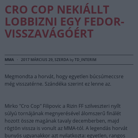
CRO COP NEKIÁLLT
LOBBIZNI EGY FEDOR-
VISSZAVÁGÓÉRT
MMA
·
2017 MÁRCIUS 29, SZERDA
by
TD_INTERIM
Megmondta a horvát, hogy egyetlen búcsúmeccsre
még visszatérne. Szándéka szerint ez lenne az.
Mirko "Cro Cop" Filipovic a Rizin FF szilveszteri nyílt
súlyú tornájának megnyerésével álomszerű finálét
hozott össze magának tavaly decemberben, majd
rögtön vissza is vonult az MMA-tól. A legendás horvát
bunyós ugyanakkor azt nyilatkozta: egyetlen, rangos