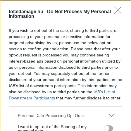
totaldamage.hu -
Do Not Process My Personal
Information
If you wish to opt-out of the sale, sharing to third parties, or
processing of your personal or sensitive information for
targeted advertising by us, please use the below opt-out
section to confirm your selection. Please note that after your
opt-out request is processed you may continue seeing
interest-based ads based on personal information utilized by
us or personal information disclosed to third parties prior to
your opt-out. You may separately opt-out of the further
disclosure of your personal information by third parties on the
IAB’s list of downstream participants. This information may
also be disclosed by us to third parties on the
IAB’s List of
Cro Cop a másik nehézsúlyú legendával, Fedor
Downstream Participants
that may further disclose it to other
Emelianenkóval szeretne visszavágózni.
third parties.
Personal Data Processing Opt Outs
A páros első és ezidáig egyetlen alkalommal 2005-ben
bunyózott egymással, a Pride Conflict 2005-ön,
I want to opt-out of the Sharing of my
personal data.