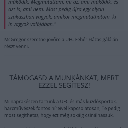
működik. Megmutattam, mi az, ami működik, és
azt is, ami nem. Most pedig újra egy olyan
szakaszban vagyok, amikor megmutathatom, ki
is vagyok valójában.”
McGregor szeretne jövőre a UFC Fehér Házas gáláján
részt venni.
TÁMOGASD A MUNKÁNKAT, MERT
EZZEL SEGÍTESZ!
Mi naprakészen tartunk a UFC és más küzdősportok,
harcművészek fontos híreivel kapcsolatosan, Te pedig
most segíthetsz, hogy ezt még sokáig csinálhassuk.