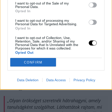
I want to opt-out of the Sale of my
Personal Data.
Opted In
I want to opt-out of processing my
A post shared by BKFC (@bareknucklefc)
Personal Data for Targeted Advertising.
Opted In
I want to opt-out of Collection, Use,
Retention, Sale, and/or Sharing of my
Personal Data that Is Unrelated with the
Purposes for which it was collected.
De nem csak erkölcsileg süllyedt egyre mélyebbre – a
Opted Out
sportkarrierje is romokba dőlt, ráadásul horrorsérülés
CONFIRM
is hátráltatta abban, hogy visszatérjen. A Dustin Poirier
elleni trilógián eltört a lába, és Michael Chandlerrel sem
tudott kiállni lábujjtörés miatt. Most azt mondja,
Data Deletion
Data Access
Privacy Policy
teljesen megváltozott, és szeretne egy szép örökséget
hátrahagyni.
„Olyan örökséget szeretnék hátrahagyni, amely
tanulságként szolgálhat. Láthattátok rajtam, mi