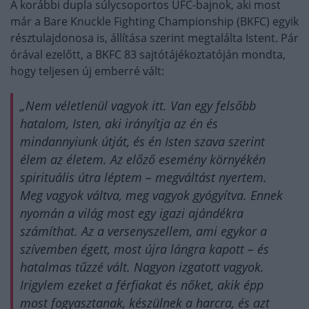
A korábbi dupla súlycsoportos UFC-bajnok, aki most
már a Bare Knuckle Fighting Championship (BKFC) egyik
résztulajdonosa is, állítása szerint megtalálta Istent. Pár
órával ezelőtt, a BKFC 83 sajtótájékoztatóján mondta,
hogy teljesen új emberré vált:
„Nem véletlenül vagyok itt. Van egy felsőbb
hatalom, Isten, aki irányítja az én és
mindannyiunk útját, és én Isten szava szerint
élem az életem. Az előző esemény környékén
spirituális útra léptem – megváltást nyertem.
Meg vagyok váltva, meg vagyok gyógyítva. Ennek
nyomán a világ most egy igazi ajándékra
számíthat. Az a versenyszellem, ami egykor a
szívemben égett, most újra lángra kapott – és
hatalmas tűzzé vált. Nagyon izgatott vagyok.
Irigylem ezeket a férfiakat és nőket, akik épp
most fogyasztanak, készülnek a harcra, és azt