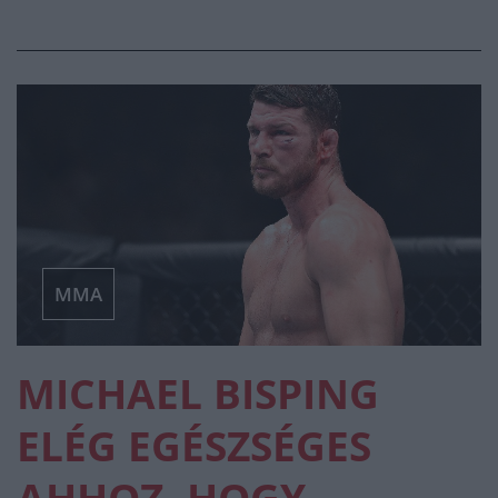
MMA
MICHAEL BISPING
ELÉG EGÉSZSÉGES
AHHOZ, HOGY