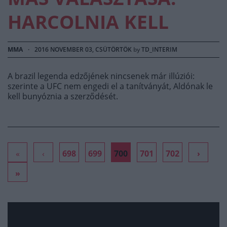
HARCOLNIA KELL
MMA
·
2016 NOVEMBER 03, CSÜTÖRTÖK
by
TD_INTERIM
A brazil legenda edzőjének nincsenek már illúziói:
szerinte a UFC nem engedi el a tanítványát, Aldónak le
kell bunyóznia a szerződését.
«
‹
698
699
700
701
702
›
»