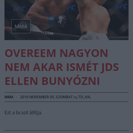
MMA
OVEREEM NAGYON
NEM AKAR ISMÉT JDS
ELLEN BUNYÓZNI
MMA
·
2016 NOVEMBER 05, SZOMBAT
by
TD_AXL
Ezt a brazil állítja.