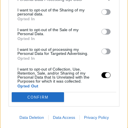
TUF LATIN 3 FINAL:
I want to opt-out of the Sharing of my
personal data.
Opted In
OLIVEIRA EGY TELJES
I want to opt-out of the Sale of my
Personal Data.
SÚLYCSOPORTNYIVAL
Opted In
BENÉZTE A
I want to opt-out of processing my
Personal Data for Targeted Advertising.
Opted In
MÉRLEGELÉST
I want to opt-out of Collection, Use,
Retention, Sale, and/or Sharing of my
Personal Data that Is Unrelated with the
Purposes for which it was collected.
MMA
·
2016 NOVEMBER 05, SZOMBAT
by
TD_AXL
Opted Out
OMFG!
CONFIRM
Data Deletion
Data Access
Privacy Policy