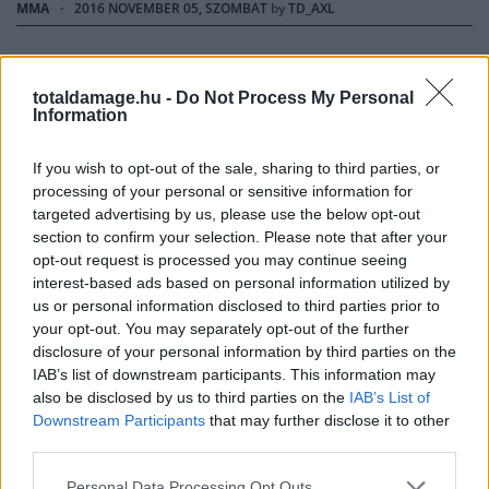
MMA
·
2016 NOVEMBER 05, SZOMBAT
by
TD_AXL
Nem így tervezte senki Sergei Kharitonov
bemutatkozását a Bellator-ban.
totaldamage.hu -
Do Not Process My Personal
Information
If you wish to opt-out of the sale, sharing to third parties, or
processing of your personal or sensitive information for
targeted advertising by us, please use the below opt-out
section to confirm your selection. Please note that after your
opt-out request is processed you may continue seeing
interest-based ads based on personal information utilized by
us or personal information disclosed to third parties prior to
your opt-out. You may separately opt-out of the further
disclosure of your personal information by third parties on the
IAB’s list of downstream participants. This information may
also be disclosed by us to third parties on the
IAB’s List of
Downstream Participants
that may further disclose it to other
MMA
third parties.
Personal Data Processing Opt Outs