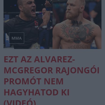
MMA
EZT AZ ALVAREZ-
MCGREGOR RAJONGÓI
PROMÓT NEM
HAGYHATOD KI
(VIDEÓ)