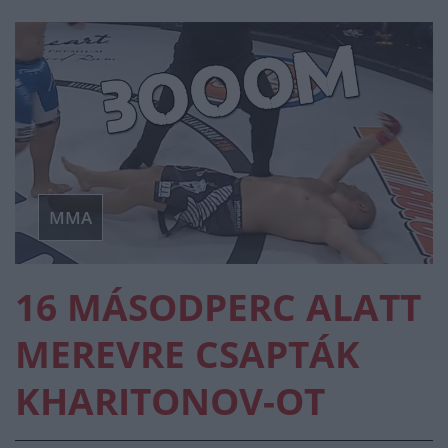
MMA
16 MÁSODPERC ALATT
MEREVRE CSAPTÁK
KHARITONOV-OT