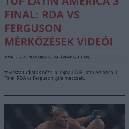
TUF LATIN AMERICA 3
FINAL: RDA VS
FERGUSON
MÉRKŐZÉSEK VIDEÓI
MMA
·
2016 NOVEMBER 06, VASÁRNAP
by
TD_AXL
tt vissza tudjátok nézni a hajnali TUF Latin America 3
Final: RDA vs Ferguson gála meccseit.